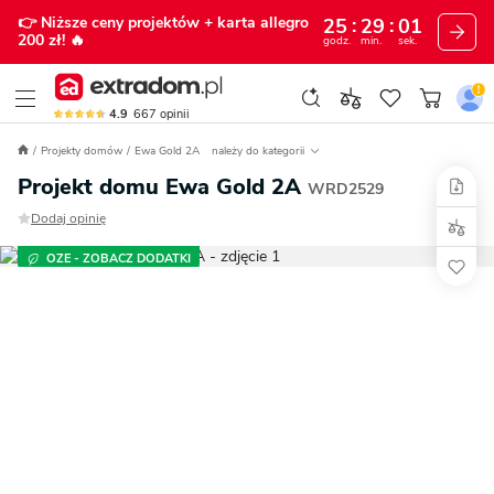
👉 Niższe ceny projektów
+ karta allegro
25
29
00
200 zł!
🔥
godz.
min.
sek.
4.9
667
opinii
Projekty domów
Ewa Gold 2A
należy do kategorii
Projekt domu Ewa Gold 2A
WRD2529
Dodaj opinię
OZE - ZOBACZ DODATKI