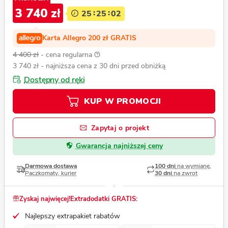
3 740 zł
25
25
00
Karta Allegro 200 zł GRATIS
4 400 zł
- cena regularna
3 740 zł
- najniższa cena z 30 dni przed obniżką
Dostępny od ręki
KUP W PROMOCJI
Zapytaj o projekt
Gwarancja najniższej ceny
Darmowa dostawa
100 dni
na wymianę,
Paczkomaty, kurier
30 dni
na zwrot
Zyskaj najwięcej!
Extradodatki GRATIS:
Najlepszy extrapakiet rabatów