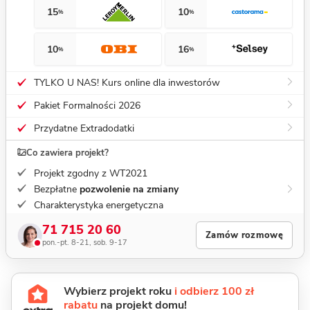
15
10
%
%
10
16
%
%
TYLKO U NAS! Kurs online dla inwestorów
Pakiet Formalności 2026
Przydatne Extradodatki
Co zawiera projekt?
Projekt zgodny z WT2021
Bezpłatne
pozwolenie na zmiany
Charakterystyka energetyczna
71 715 20 60
Zamów rozmowę
pon.-pt. 8-21, sob. 9-17
Wybierz projekt roku
i odbierz 100 zł
rabatu
na projekt domu!