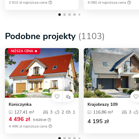
3 910 zł najniższa cena
4 080 zł najniższa cena
Podobne projekty
(1103)
NIŻSZA CENA 🔥
Koniczynka
Krajobrazy 109
127,41 m²
3
2
1
116,86 m²
3
4 496 zł
5 620 zł
4 195 zł
4 496 zł najniższa cena