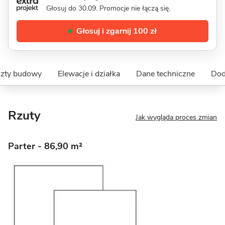
Głosuj do 30.09. Promocje nie łączą się.
Głosuj i zgarnij 100 zł
szty budowy
Elewacje i działka
Dane techniczne
Dod
Rzuty
Jak wygląda proces zmian
Parter
- 86,90 m²