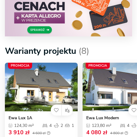
Warianty projektu
(8)
PROMOCJA
PROMOCJA
Ewa Lux 1A
Ewa Lux Modern
124,30 m²
4
2
1
123,80 m²
4
3 910 zł
4 080 zł
4 600 zł
4 800 zł