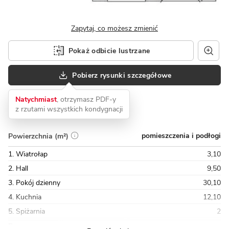
Zapytaj, co możesz zmienić
Pokaż odbicie lustrzane
Pobierz rysunki szczegółowe
Natychmiast
, otrzymasz PDF-y
z rzutami wszystkich kondygnacji
pomieszczenia i podłogi
Powierzchnia (m²)
1. Wiatrołap
3,10
2. Hall
9,50
3. Pokój dzienny
30,10
4. Kuchnia
12,10
5. Spiżarnia
2
Razem
86,90