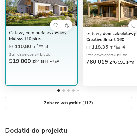
Gotowy dom prefabrykowany
Gotowy
dom szkieletowy
Malmo 110 plus
Creative Smart 160
110,80 m²
3
118,35 m²
4
Stan deweloperski brutto
Stan deweloperski brutto
519 000 zł
780 019 zł
4 684 zł/m²
6 591 zł/m²
Zobacz wszystkie (113)
Dodatki do projektu