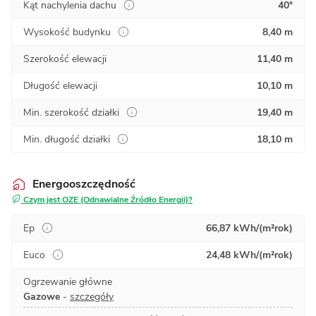
Kąt nachylenia dachu
40°
Wysokość budynku
8,40 m
Szerokość elewacji
11,40 m
Długość elewacji
10,10 m
Min. szerokość działki
19,40 m
Min. długość działki
18,10 m
Energooszczędność
Czym jest OZE (Odnawialne Źródło Energii)?
Ep
66,87 kWh/(m²rok)
Euco
24,48 kWh/(m²rok)
Ogrzewanie główne
Gazowe
-
szczegóły