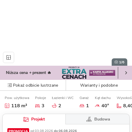
1
/6
Niższa cena + prezent 🔥
Pokaż odbicie lustrzane
Warianty i podobne
Pow. użytkowa
Pokoje
Łazienki i WC
Garaż
Kąt dachu
Wysokoś
118 m²
3
2
1
40°
8,4
Budowa
Projekt
PROMOCJA
od 03.08.2026
do 06.08.2026