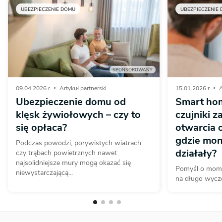
UBEZPIECZENIE DOMU
UBEZPIECZENIE
SPONSOROWANY
09.04.2026 r.
Artykuł partnerski
15.01.2026 r.
A
Ubezpieczenie domu od
Smart hom
klęsk żywiołowych – czy to
czujniki z
się opłaca?
otwarcia o
gdzie mon
Podczas powodzi, porywistych wiatrach
działały?
czy trąbach powietrznych nawet
najsolidniejsze mury mogą okazać się
Pomyśl o mome
niewystarczającą...
na długo wycze