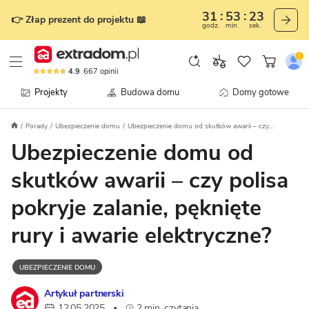
31
53
23
👉 Złap prezent do projektu 📖
godz.
min.
sek.
4.9
667
opinii
Projekty
Budowa domu
Domy gotowe
Porady
Ubezpieczenie domu
Ubezpieczenie domu od skutków awarii – czy...
Ubezpieczenie domu od
skutków awarii – czy polisa
pokryje zalanie, pęknięte
rury i awarie elektryczne?
UBEZPIECZENIE DOMU
Artykuł partnerski
12.05.2025
2 min. czytania
•