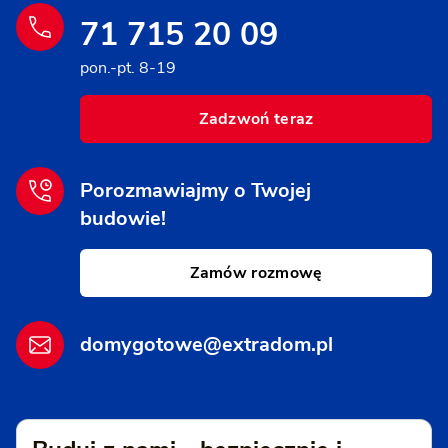
71 715 20 09
pon.-pt. 8-19
Zadzwoń teraz
Porozmawiajmy o Twojej
budowie!
Zamów rozmowę
domygotowe@extradom.pl