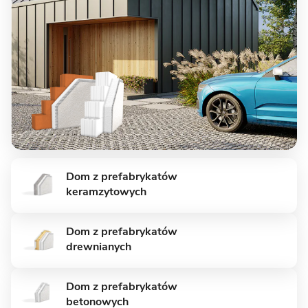
8 zdjęć
Wysoka - energooszczędny dom
Dom z prefabrykatów
z garażem
keramzytowych
MUROWANY
Dom z prefabrykatów
drewnianych
Dom z prefabrykatów
betonowych