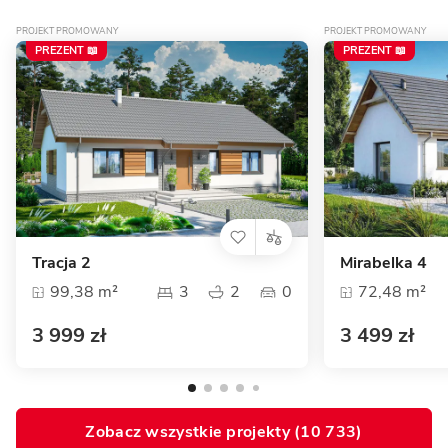
PROJEKT PROMOWANY
PROJEKT PROMOWANY
PREZENT 📖
PREZENT 📖
Tracja 2
Mirabelka 4
99,38 m²
3
2
0
72,48 m²
3 999 zł
3 499 zł
Zobacz wszystkie projekty (
10 733
)