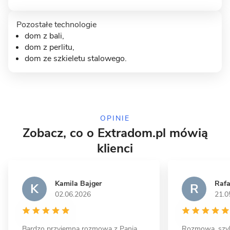
Pozostałe technologie
dom z bali
,
dom z perlitu,
9 zdjęć
dom ze szkieletu stalowego
.
Słupno - dom z użytkowym
poddaszem
MUROWANY
OPINIE
Zobacz, co o Extradom.pl mówią
klienci
Kamila Bajger
Rafa
K
R
02.06.2026
21.0
12 zdjęć
Bardzo przyjemna rozmowa z Panią
Rozmowa ,szyb