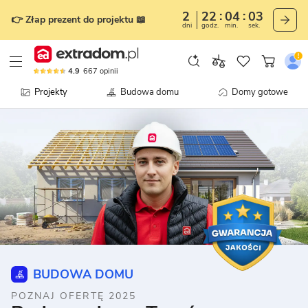
2
22
04
02
👉 Złap prezent do projektu 📖
dni
godz.
min.
sek.
4.9
667
opinii
Projekty
Budowa domu
Domy gotowe
BUDOWA DOMU
POZNAJ OFERTĘ 2025