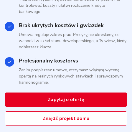
kopertowym
kontrolować koszty i ułatwi rozliczenie kredytu
bankowego.
PREFABRYKAT BETONOWY
Brak ukrytych kosztów i gwiazdek
Umowa reguluje zakres prac. Precyzyjnie określamy, co
wchodzi w skład stanu deweloperskiego, a Ty wiesz, kiedy
odbierzesz klucze.
Profesjonalny kosztorys
Zanim podpiszesz umowę, otrzymasz wiążącą wycenę
opartą na realnych rynkowych stawkach i sprawdzonym
harmonogramie.
6 zdjęć
Dom prefabrykowany betonowy
Zapytaj o ofertę
P.4
MUROWANY
Znajdź projekt domu