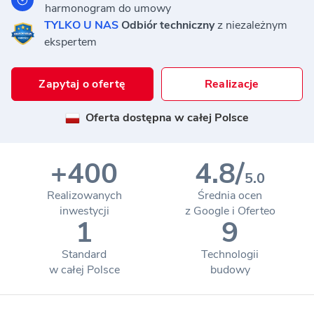
harmonogram do umowy
TYLKO U NAS
Odbiór
techniczny
z niezależnym
ekspertem
Zapytaj o ofertę
Realizacje
Oferta dostępna w całej Polsce
+400
4.8/
5.0
Realizowanych
Średnia ocen
inwestycji
z Google i Oferteo
1
9
Standard
Technologii
w całej Polsce
budowy