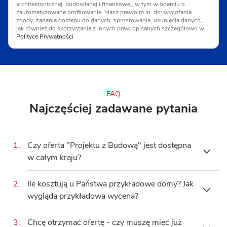
architektonicznej, budowlanej i finansowej, w tym w oparciu o
zautomatyzowane profilowanie. Masz prawo m.in. do: wycofania
zgody, żądania dostępu do danych, sprostowania, usunięcia danych,
jak również do skorzystania z innych praw opisanych szczegółowo w
Polityce Prywatności
FAQ
Najczęściej zadawane pytania
1.
Czy oferta "Projektu z Budową" jest dostępna
w całym kraju?
Tak, oferta Projektu z Budową obejmuje całą
2.
Ile kosztują u Państwa przykładowe domy? Jak
Polskę, a wykonawcy są w stanie dojechać
wygląda przykładowa wycena?
niemal do każdego miejsca w kraju. Podanie
województwa pomoże nam w przygotowaniu
Cena domu zależy od wielu aspektów, a
3.
Chcę otrzymać ofertę - czy muszę mieć już
wstępnej wyceny budowy.