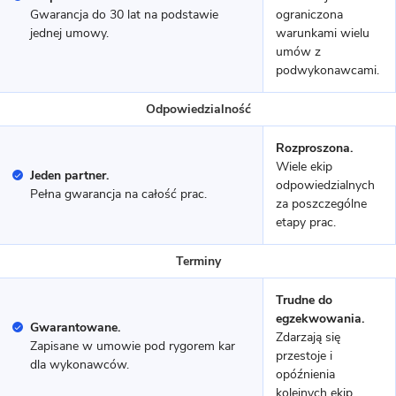
użytkowym
Gwarancja do 30 lat na podstawie
ograniczona
jednej umowy.
warunkami wielu
umów z
MUROWANY
podwykonawcami.
Odpowiedzialność
Rozproszona.
Wiele ekip
Jeden partner.
odpowiedzialnych
Pełna gwarancja na całość prac.
za poszczególne
etapy prac.
Terminy
9 zdjęć
Kruszewnia - Energooszczędny
Trudne do
dom
egzekwowania.
Gwarantowane.
Zdarzają się
Zapisane w umowie pod rygorem kar
przestoje i
MUROWANY
dla wykonawców.
opóźnienia
kolejnych ekip.