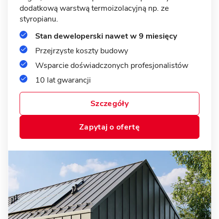
Lusówko - energooszczędny dom
dodatkową warstwą termoizolacyjną np. ze
z garażem
styropianu.
Stan deweloperski nawet w 9 miesięcy
MUROWANY
Przejrzyste koszty budowy
Wsparcie doświadczonych profesjonalistów
10 lat gwarancji
Szczegóły
Zapytaj o ofertę
15 zdjęć
Biskupice - dom parterowy z
garażem
MUROWANY