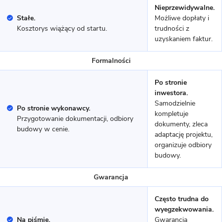
Nieprzewidywalne.
Stałe.
Możliwe dopłaty i
Kosztorys wiążący od startu.
trudności z
16 zdjęć
uzyskaniem faktur.
Dom prefabrykowany betonowy
P.1
Formalności
Po stronie
MUROWANY
inwestora.
Samodzielnie
Po stronie wykonawcy.
kompletuje
Przygotowanie dokumentacji, odbiory
dokumenty, zleca
budowy w cenie.
adaptację projektu,
organizuje odbiory
budowy.
Gwarancja
Często trudna do
11 zdjęć
wyegzekwowania.
Kamionki - dom z poddaszem
Na piśmie.
Gwarancja