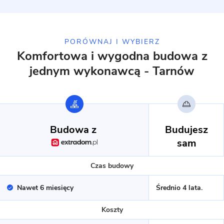
PORÓWNAJ I WYBIERZ
Komfortowa i wygodna budowa
z
jednym wykonawcą - Tarnów
11 zdjęć
Rusiec - dom parterowy z
garażem
Budowa z
Budujesz
sam
PREFABRYKAT BETONOWY
Czas budowy
Nawet 6 miesięcy
Średnio 4 lata.
Koszty