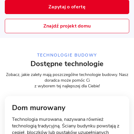
Zapytaj o ofertę
14 zdjęć
Znajdź projekt domu
Bieganów - energooszczędny
dom piętrowy
TECHNOLOGIE BUDOWY
MUROWANY
Dostępne technologie
Zobacz, jakie zalety mają poszczególne technologie budowy. Nasz
doradca może pomóc Ci
z wyborem tej najlepszej dla Ciebie!
Dom murowany
Technologia murowana, nazywana również
technologią tradycyjną. Ściany budynku powstają z
11 zdjęć
cegieł, bloczków lub pustaków uzupełnianych