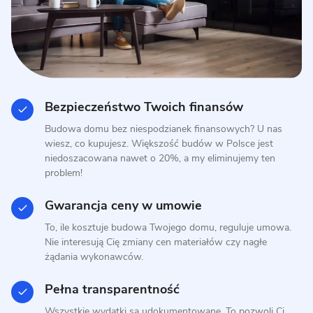
10 zdjęć
Realizacja domu typowego P.1
Bezpieczeństwo Twoich finansów
MUROWANY
Budowa domu bez niespodzianek finansowych? U nas
wiesz, co kupujesz. Większość budów w Polsce jest
niedoszacowana nawet o 20%, a my eliminujemy ten
problem!
Gwarancja ceny w umowie
To, ile kosztuje budowa Twojego domu, reguluje umowa.
Nie interesują Cię zmiany cen materiałów czy nagłe
żądania wykonawców.
9 zdjęć
Pełna transparentność
Daszewice - dom z dachem
Wszystkie wydatki są udokumentowane. To pozwoli Ci