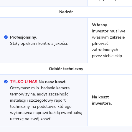
Nadzór
Własny.
Inwestor musi we
Profesjonalny.
własnym zakresie
Stały opiekun i kontrola jakości.
pilnować
zatrudnionych
przez siebie ekip.
11 zdjęć
Nekielka - dom z poddaszem
Odbiór techniczny
użytkowym
TYLKO U NAS
Na nasz koszt.
Otrzymasz m.in. badanie kamerą
MUROWANY
termowizyjną, audyt szczelności
Na koszt
instalacji i szczegółowy raport
inwestora.
techniczny, na podstawie którego
wykonawca naprawi każdą ewentualną
usterkę na swój koszt!