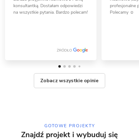
konsultantką. Dostałam odpowiedzi
profesjonalne p
Koczargi Stare - dom piętrowy z
na wszystkie pytania. Bardzo polecam!
Polecamy ☺️
garażem
MUROWANY
ŻRÓDŁO
Zobacz wszystkie opinie
15 zdjęć
Mechelinki - energooszczędny
dom piętrowy
GOTOWE PROJEKTY
Znajdź projekt i wybuduj się