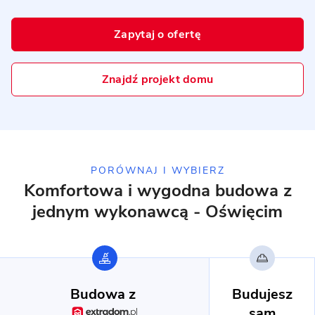
Dom prefabrykowany betonowy
Zapytaj o ofertę
P.4
MUROWANY
Znajdź projekt domu
PORÓWNAJ I WYBIERZ
Komfortowa i wygodna budowa
z
jednym wykonawcą - Oświęcim
11 zdjęć
Rusiec - dom parterowy z
garażem
Budowa z
Budujesz
sam
PREFABRYKAT BETONOWY