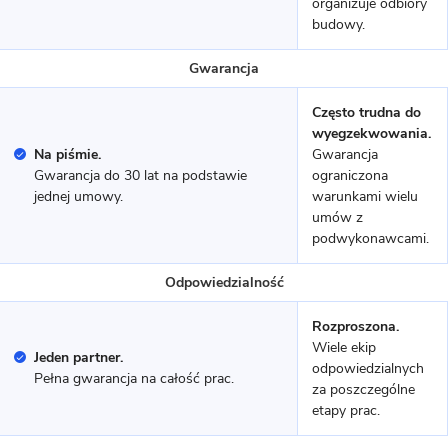
organizuje odbiory
budowy.
Gwarancja
Często trudna do
11 zdjęć
wyegzekwowania.
Kamionki - dom z poddaszem
Na piśmie.
Gwarancja
użytkowym
Gwarancja do 30 lat na podstawie
ograniczona
jednej umowy.
warunkami wielu
umów z
MUROWANY
podwykonawcami.
Odpowiedzialność
Rozproszona.
Wiele ekip
Jeden partner.
odpowiedzialnych
Pełna gwarancja na całość prac.
za poszczególne
etapy prac.