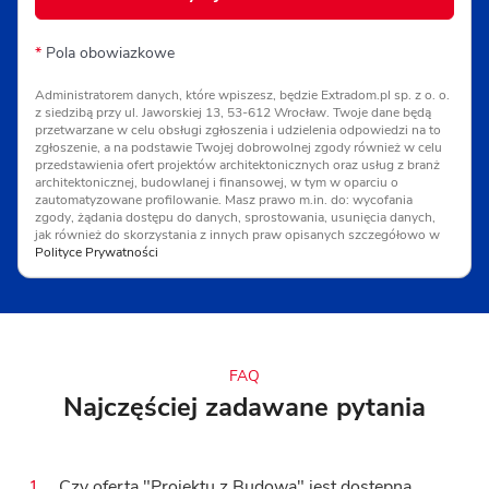
*
Pola obowiazkowe
Administratorem danych, które wpiszesz, będzie Extradom.pl sp. z o. o.
z siedzibą przy ul. Jaworskiej 13, 53-612 Wrocław. Twoje dane będą
przetwarzane w celu obsługi zgłoszenia i udzielenia odpowiedzi na to
zgłoszenie, a na podstawie Twojej dobrowolnej zgody również w celu
przedstawienia ofert projektów architektonicznych oraz usług z branż
architektonicznej, budowlanej i finansowej, w tym w oparciu o
zautomatyzowane profilowanie. Masz prawo m.in. do: wycofania
zgody, żądania dostępu do danych, sprostowania, usunięcia danych,
jak również do skorzystania z innych praw opisanych szczegółowo w
Polityce Prywatności
FAQ
Najczęściej zadawane pytania
1.
Czy oferta "Projektu z Budową" jest dostępna