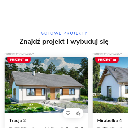
15 zdjęć
Mechelinki - energooszczędny
dom piętrowy
GOTOWE PROJEKTY
Znajdź projekt i wybuduj się
PROJEKT PROMOWANY
PROJEKT PROMOWANY
PREZENT 📖
PREZENT 📖
Tracja 2
Mirabelka 4