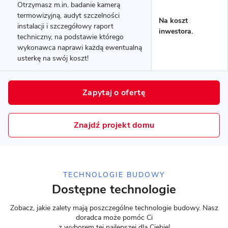
Otrzymasz m.in. badanie kamerą
MUROWANY
termowizyjną, audyt szczelności
Na koszt
instalacji i szczegółowy raport
inwestora.
techniczny, na podstawie którego
wykonawca naprawi każdą ewentualną
usterkę na swój koszt!
Zapytaj o ofertę
14 zdjęć
Znajdź projekt domu
Bieganów - energooszczędny
dom piętrowy
TECHNOLOGIE BUDOWY
MUROWANY
Dostępne technologie
Zobacz, jakie zalety mają poszczególne technologie budowy. Nasz
doradca może pomóc Ci
z wyborem tej najlepszej dla Ciebie!