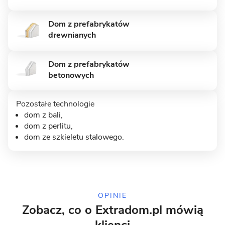
MUROWANY
Dom z prefabrykatów
drewnianych
Dom z prefabrykatów
betonowych
Pozostałe technologie
dom z bali
,
dom z perlitu,
9 zdjęć
dom ze szkieletu stalowego
.
Słupno - dom z użytkowym
poddaszem
MUROWANY
OPINIE
Zobacz, co o Extradom.pl mówią