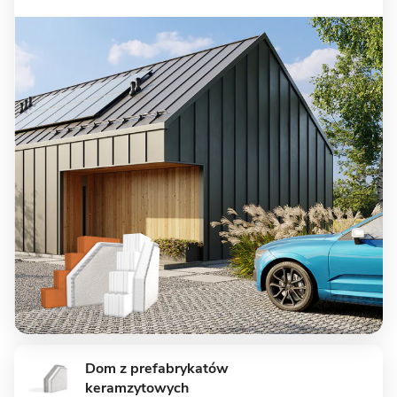
15 zdjęć
Biskupice - dom parterowy z
garażem
MUROWANY
8 zdjęć
Wysoka - energooszczędny dom
Dom z prefabrykatów
z garażem
keramzytowych