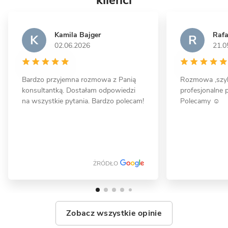
klienci
Kamila Bajger
Rafa
K
R
02.06.2026
21.0
12 zdjęć
Bardzo przyjemna rozmowa z Panią
Rozmowa ,szyb
konsultantką. Dostałam odpowiedzi
profesjonalne p
Koczargi Stare - dom piętrowy z
na wszystkie pytania. Bardzo polecam!
Polecamy ☺️
garażem
MUROWANY
ŻRÓDŁO
Zobacz wszystkie opinie