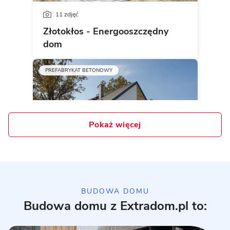
11 zdjęć
Złotokłos - Energooszczędny
dom
PREFABRYKAT BETONOWY
Pokaż więcej
10 zdjęć
BUDOWA DOMU
Budowa domu z Extradom.pl to:
Realizacja domu typowego P.5