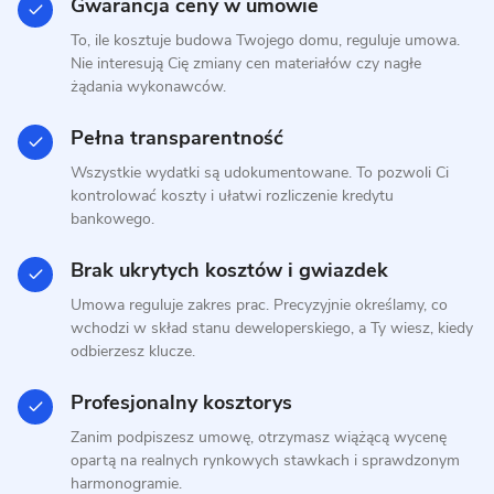
Gwarancja ceny w umowie
To, ile kosztuje budowa Twojego domu, reguluje umowa.
Nie interesują Cię zmiany cen materiałów czy nagłe
żądania wykonawców.
9 zdjęć
Pełna transparentność
Daszewice - dom z dachem
Wszystkie wydatki są udokumentowane. To pozwoli Ci
kopertowym
kontrolować koszty i ułatwi rozliczenie kredytu
bankowego.
PREFABRYKAT BETONOWY
Brak ukrytych kosztów i gwiazdek
Umowa reguluje zakres prac. Precyzyjnie określamy, co
wchodzi w skład stanu deweloperskiego, a Ty wiesz, kiedy
odbierzesz klucze.
Profesjonalny kosztorys
Zanim podpiszesz umowę, otrzymasz wiążącą wycenę
opartą na realnych rynkowych stawkach i sprawdzonym
harmonogramie.
6 zdjęć