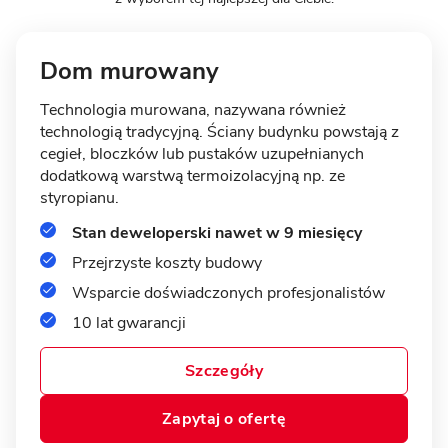
Dom murowany
Technologia murowana, nazywana również
technologią tradycyjną. Ściany budynku powstają z
11 zdjęć
cegieł, bloczków lub pustaków uzupełnianych
Lusówko - energooszczędny dom
dodatkową warstwą termoizolacyjną np. ze
z garażem
styropianu.
Stan deweloperski nawet w 9 miesięcy
MUROWANY
Przejrzyste koszty budowy
Wsparcie doświadczonych profesjonalistów
10 lat gwarancji
Szczegóły
Zapytaj o ofertę