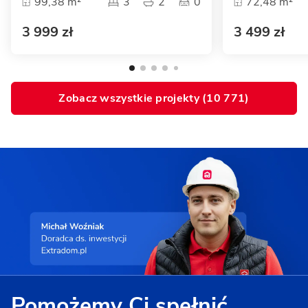
99,38 m²
3
2
0
72,48 m²
3 999 zł
3 499 zł
Zobacz wszystkie projekty (
10 771
)
Pomożemy Ci spełnić