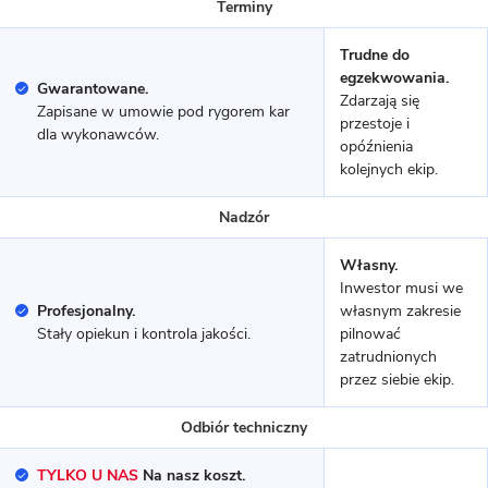
Terminy
9 zdjęć
Kruszewnia - Energooszczędny
Trudne do
dom
egzekwowania.
Gwarantowane.
Zdarzają się
Zapisane w umowie pod rygorem kar
przestoje i
MUROWANY
dla wykonawców.
opóźnienia
kolejnych ekip.
Nadzór
Własny.
Inwestor musi we
Profesjonalny.
własnym zakresie
Stały opiekun i kontrola jakości.
pilnować
zatrudnionych
przez siebie ekip.
11 zdjęć
Nekielka - dom z poddaszem
Odbiór techniczny
użytkowym
TYLKO U NAS
Na nasz koszt.