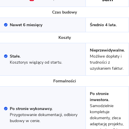
Czas budowy
Nawet 6 miesięcy
Średnio 4 lata.
Koszty
Nieprzewidywalne.
Stałe.
Możliwe dopłaty i
Kosztorys wiążący od startu.
trudności z
16 zdjęć
uzyskaniem faktur.
Dom prefabrykowany betonowy
P.1
Formalności
Po stronie
MUROWANY
inwestora.
Samodzielnie
Po stronie wykonawcy.
kompletuje
Przygotowanie dokumentacji, odbiory
dokumenty, zleca
budowy w cenie.
adaptację projektu,