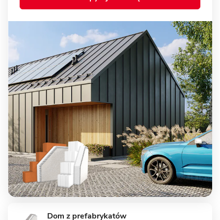
15 zdjęć
Biskupice - dom parterowy z
garażem
MUROWANY
8 zdjęć
Wysoka - energooszczędny dom
Dom z prefabrykatów
z garażem