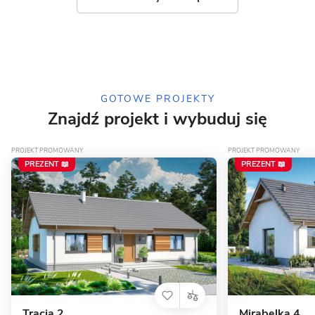
15 zdjęć
Mechelinki - energooszczędny
dom piętrowy
GOTOWE PROJEKTY
Znajdź projekt i wybuduj się
PROJEKT PROMOWANY
PROJEKT PROMOWANY
PREZENT 📖
PREZENT 📖
Tracja 2
Mirabelka 4