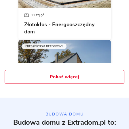
11 zdjęć
Złotokłos - Energooszczędny
dom
PREFABRYKAT BETONOWY
Pokaż więcej
10 zdjęć
BUDOWA DOMU
Budowa domu z Extradom.pl to:
Realizacja domu typowego P.5