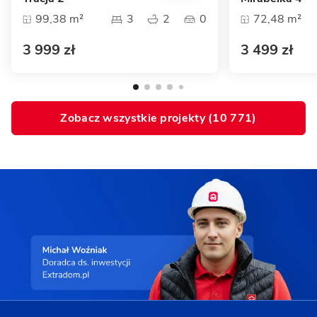
99,38 m²
3
2
0
72,48 m²
3 999 zł
3 499 zł
Zobacz wszystkie projekty (
10 771
)