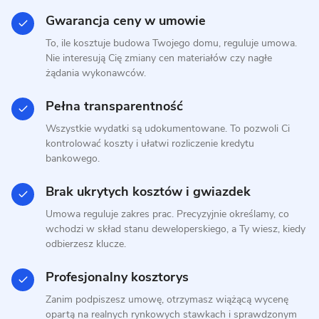
Gwarancja ceny w umowie
To, ile kosztuje budowa Twojego domu, reguluje umowa.
Nie interesują Cię zmiany cen materiałów czy nagłe
żądania wykonawców.
9 zdjęć
Pełna transparentność
Daszewice - dom z dachem
Wszystkie wydatki są udokumentowane. To pozwoli Ci
kopertowym
kontrolować koszty i ułatwi rozliczenie kredytu
bankowego.
PREFABRYKAT BETONOWY
Brak ukrytych kosztów i gwiazdek
Umowa reguluje zakres prac. Precyzyjnie określamy, co
wchodzi w skład stanu deweloperskiego, a Ty wiesz, kiedy
odbierzesz klucze.
Profesjonalny kosztorys
Zanim podpiszesz umowę, otrzymasz wiążącą wycenę
opartą na realnych rynkowych stawkach i sprawdzonym