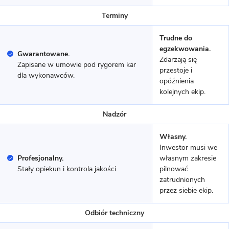
Terminy
9 zdjęć
Kruszewnia - Energooszczędny
Trudne do
dom
egzekwowania.
Gwarantowane.
Zdarzają się
Zapisane w umowie pod rygorem kar
przestoje i
MUROWANY
dla wykonawców.
opóźnienia
kolejnych ekip.
Nadzór
Własny.
Inwestor musi we
Profesjonalny.
własnym zakresie
Stały opiekun i kontrola jakości.
pilnować
zatrudnionych
przez siebie ekip.
11 zdjęć
Nekielka - dom z poddaszem
Odbiór techniczny
użytkowym