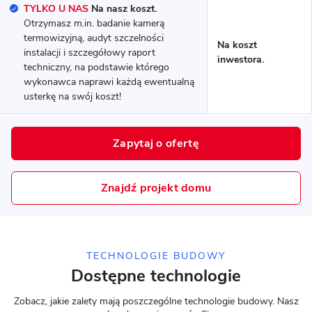
TYLKO U NAS
Na nasz koszt.
Otrzymasz m.in. badanie kamerą
MUROWANY
termowizyjną, audyt szczelności
Na koszt
instalacji i szczegółowy raport
inwestora.
techniczny, na podstawie którego
wykonawca naprawi każdą ewentualną
usterkę na swój koszt!
Zapytaj o ofertę
14 zdjęć
Znajdź projekt domu
Bieganów - energooszczędny
dom piętrowy
TECHNOLOGIE BUDOWY
MUROWANY
Dostępne technologie
Zobacz, jakie zalety mają poszczególne technologie budowy. Nasz