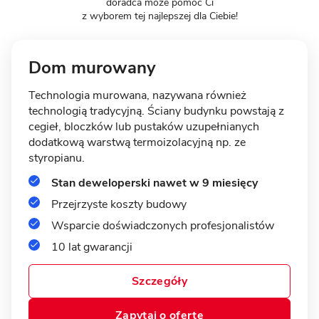
doradca może pomóc Ci
z wyborem tej najlepszej dla Ciebie!
Dom murowany
Technologia murowana, nazywana również
technologią tradycyjną. Ściany budynku powstają z
11 zdjęć
cegieł, bloczków lub pustaków uzupełnianych
Lusówko - energooszczędny dom
dodatkową warstwą termoizolacyjną np. ze
z garażem
styropianu.
Stan deweloperski nawet w 9 miesięcy
MUROWANY
Przejrzyste koszty budowy
Wsparcie doświadczonych profesjonalistów
10 lat gwarancji
Szczegóły
Zapytaj o ofertę