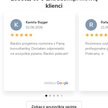
klienci
Kamila Bajger
Rafa
K
R
02.06.2026
21.0
12 zdjęć
Bardzo przyjemna rozmowa z Panią
Rozmowa ,szyb
konsultantką. Dostałam odpowiedzi
profesjonalne p
Koczargi Stare - dom piętrowy z
na wszystkie pytania. Bardzo polecam!
Polecamy ☺️
garażem
MUROWANY
ŻRÓDŁO
Zobacz wszystkie opinie