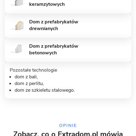
keramzytowych
MUROWANY
Dom z prefabrykatów
drewnianych
Dom z prefabrykatów
betonowych
Pozostałe technologie
dom z bali
,
dom z perlitu,
9 zdjęć
dom ze szkieletu stalowego
.
Słupno - dom z użytkowym
poddaszem
MUROWANY
OPINIE
Zobacz, co o Extradom.pl mówią