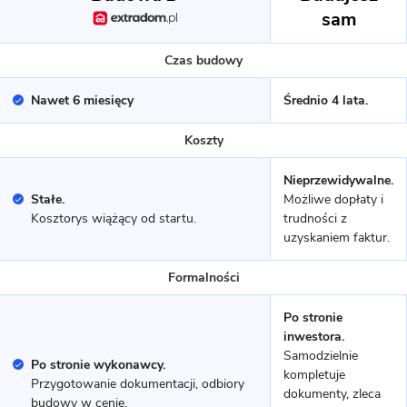
sam
PREFABRYKAT BETONOWY
Czas budowy
Nawet 6 miesięcy
Średnio 4 lata.
Koszty
Nieprzewidywalne.
Stałe.
Możliwe dopłaty i
Kosztorys wiążący od startu.
trudności z
16 zdjęć
uzyskaniem faktur.
Dom prefabrykowany betonowy
P.1
Formalności
Po stronie
MUROWANY
inwestora.
Samodzielnie
Po stronie wykonawcy.
kompletuje
Przygotowanie dokumentacji, odbiory
dokumenty, zleca
budowy w cenie.