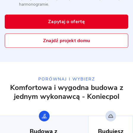
harmonogramie.
6 zdjęć
Dom prefabrykowany betonowy
Zapytaj o ofertę
P.4
MUROWANY
Znajdź projekt domu
PORÓWNAJ I WYBIERZ
Komfortowa i wygodna budowa
z
jednym wykonawcą - Koniecpol
11 zdjęć
Rusiec - dom parterowy z
garażem
Budowa z
Budujesz