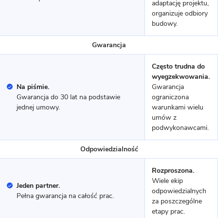
adaptację projektu,
organizuje odbiory
budowy.
Gwarancja
Często trudna do
11 zdjęć
wyegzekwowania.
Kamionki - dom z poddaszem
Na piśmie.
Gwarancja
użytkowym
Gwarancja do 30 lat na podstawie
ograniczona
jednej umowy.
warunkami wielu
umów z
MUROWANY
podwykonawcami.
Odpowiedzialność
Rozproszona.
Wiele ekip
Jeden partner.
odpowiedzialnych
Pełna gwarancja na całość prac.
za poszczególne
etapy prac.