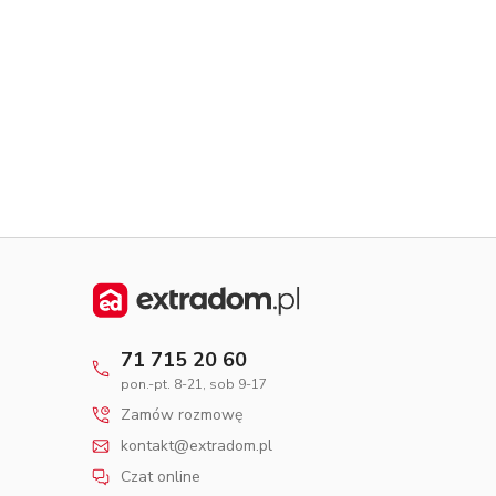
Dom pasywny
- co to znaczy
71 715 20 60
pon.-pt. 8-21, sob 9-17
Zamów rozmowę
kontakt@extradom.pl
Czat online