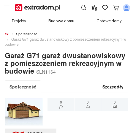
Projekty
Budowa domu
Gotowe domy
Społeczność
Garaż G71 garaż dwustanowiskowy z pomieszczeniem rekreacyjnym w
budowie
Garaż G71 garaż dwustanowiskowy
z pomieszczeniem rekreacyjnym w
budowie
SLN1164
Społeczność
Szczegóły
0
0
0