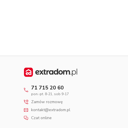
Dom pasywny
- co to znaczy
71 715 20 60
pon.-pt. 8-21, sob 9-17
Zamów rozmowę
kontakt@extradom.pl
Czat online