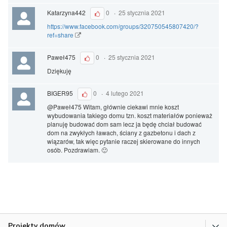
Katarzyna442
0
·
25 stycznia 2021
https://www.facebook.com/groups/320750545807420/?
ref=share
Paweł475
0
·
25 stycznia 2021
Dziękuję
BIGER95
0
·
4 lutego 2021
@Paweł475 Witam, głównie ciekawi mnie koszt
wybudowania takiego domu tzn. koszt materiałów ponieważ
planuję budować dom sam lecz ja będę chciał budować
dom na zwykłych ławach, ściany z gazbetonu i dach z
wiązarów, tak więc pytanie raczej skierowane do innych
osób. Pozdrawiam. 🙂
Projekty domów