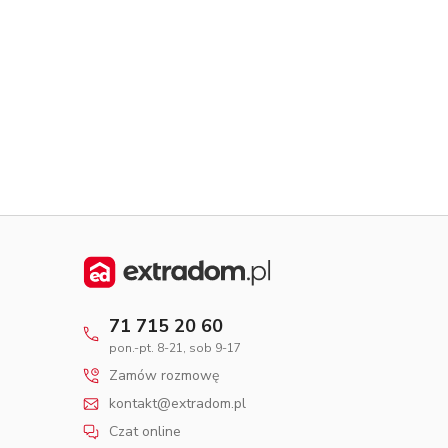
Dom pasywny
- co to znaczy
71 715 20 60
pon.-pt. 8-21, sob 9-17
Zamów rozmowę
kontakt@extradom.pl
Czat online