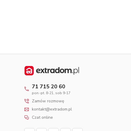
Dom pasywny
- co to znaczy
71 715 20 60
pon.-pt. 8-21, sob 9-17
Zamów rozmowę
kontakt@extradom.pl
Czat online