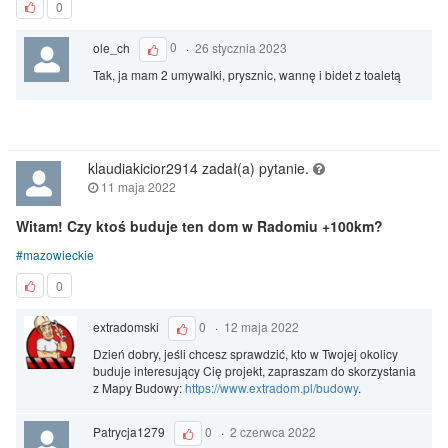
0
ole_ch
0
·
26 stycznia 2023
Tak, ja mam 2 umywalki, prysznic, wannę i bidet z toaletą
klaudiakicior2914 zadał(a) pytanie.
11 maja 2022
Witam! Czy ktoś buduje ten dom w Radomiu +100km?
mazowieckie
0
extradomski
0
·
12 maja 2022
Dzień dobry, jeśli chcesz sprawdzić, kto w Twojej okolicy
buduje interesujący Cię projekt, zapraszam do skorzystania
z Mapy Budowy:
https://www.extradom.pl/budowy
.
Patrycja1279
0
·
2 czerwca 2022