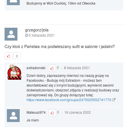
Budujemy w Woli Duckiej, 10km od Otwocka
grzegorz/jola
5 listopada 2021
Czy ktoś z Państwa ma podwieszany sufit w salonie i jadalni?
0
extradomski
0
·
8 listopada 2021
Dzień dobry, zapraszamy również na naszą grupę na
Facebooku - Buduję mój Extradom - możesz tam
skontaktować się z innymi budującymi, wymienić swoimi
doświadczeniami, obejrzeć zdjęcia z realizacji budowy oraz
zainspirować się. Do grupy dołączysz tutaj:
https://www.facebook.com/groups/2475525552741770
Mateusz974
0
·
16 czerwca 2022
Ja mam