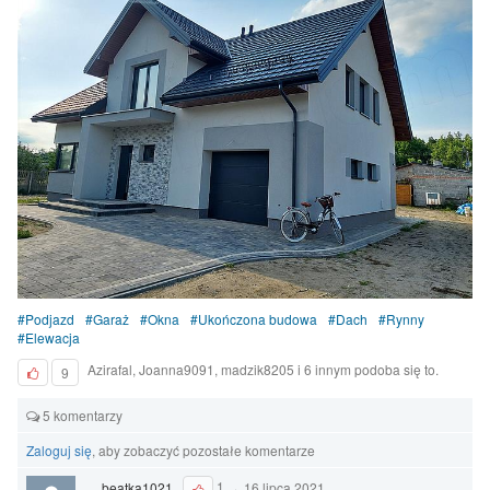
Podjazd
Garaż
Okna
Ukończona budowa
Dach
Rynny
Elewacja
Azirafal, Joanna9091, madzik8205 i 6 innym podoba się to.
9
5 komentarzy
Zaloguj się
, aby zobaczyć pozostałe komentarze
beatka1021
1
·
16 lipca 2021