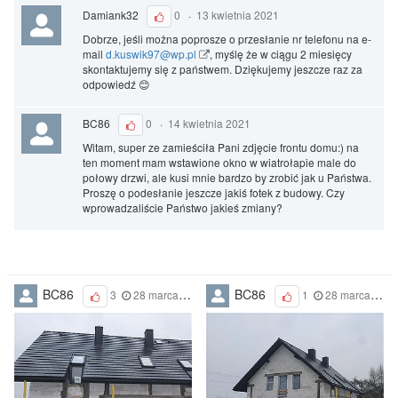
Damiank32
0
·
13 kwietnia 2021
Dobrze, jeśli można poprosze o przesłanie nr telefonu na e-
mail
d.kuswik97@wp.pl
, myślę że w ciągu 2 miesięcy
skontaktujemy się z państwem. Dziękujemy jeszcze raz za
odpowiedź 😊
BC86
0
·
14 kwietnia 2021
Witam, super ze zamieściła Pani zdjęcie frontu domu:) na
ten moment mam wstawione okno w wiatrołapie male do
połowy drzwi, ale kusi mnie bardzo by zrobić jak u Państwa.
Proszę o podesłanie jeszcze jakiś fotek z budowy. Czy
wprowadzaliście Państwo jakieś zmiany?
BC86
BC86
3
28 marca 2021
1
28 marca 2021