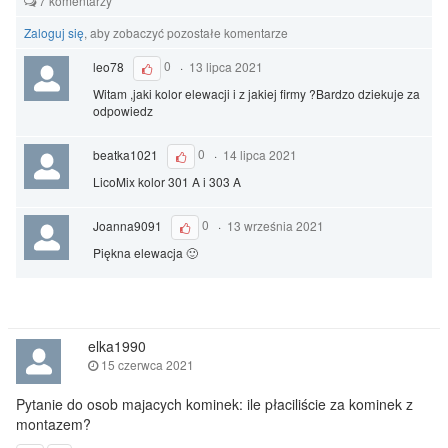
7 komentarzy
Zaloguj się
, aby zobaczyć pozostałe komentarze
leo78
0
·
13 lipca 2021
Witam ,jaki kolor elewacji i z jakiej firmy ?Bardzo dziekuje za
odpowiedz
beatka1021
0
·
14 lipca 2021
LicoMix kolor 301 A i 303 A
Joanna9091
0
·
13 września 2021
Piękna elewacja 🙂
elka1990
15 czerwca 2021
Pytanie do osob majacych kominek: ile płaciliście za kominek z
montazem?