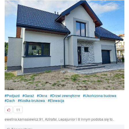
Podjazd
Garaż
Okna
Drzwi zewnętrzne
Ukończona budowa
Dach
Kostka brukowa
Elewacja
11
ewelina.karnasiewicz.91, Azirafal, Lepajunior i 8 innym podoba się to.