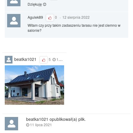
Dziękuję 😊
Agulek89
0
·
12 sierpnia 2022
Witam czy przy takim zadaszeniu tarasu nie jest ciemno w
salonie?
beatka1021
5
11 lipca 2021
beatka1021 opublikował(a) plik.
11 lipca 2021