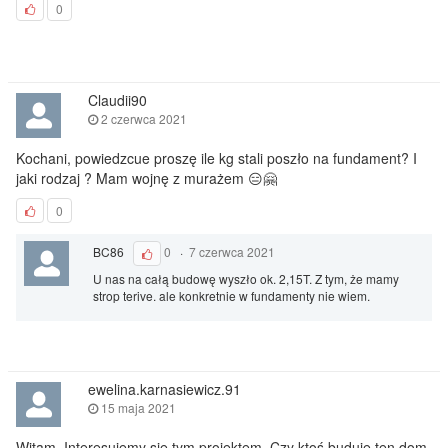
0
Claudii90
2 czerwca 2021
Kochani, powiedzcue proszę ile kg stali poszło na fundament? I
jaki rodzaj ? Mam wojnę z murażem 😑🤗
0
BC86
0
·
7 czerwca 2021
U nas na całą budowę wyszło ok. 2,15T. Z tym, że mamy
strop terive. ale konkretnie w fundamenty nie wiem.
ewelina.karnasiewicz.91
15 maja 2021
Witam. Interesujemy się tym projektem. Czy ktoś buduje ten dom