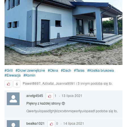
Grill
Drzwi zewnętrzne
Okna
Dach
Taras
Kostka brukowa
Elewacja
Komin
Paweł8697, Azirafal, Joanna9091 i 3 innym podoba się to.
6
anetg4545
1
·
13 lipca 2021
Piękny z każdej strony 😍
Qwertyuiopasdfghjklzxcvbnmqwertyuiopasdf podoba się to.
beatka1021
0
·
14 lipca 2021