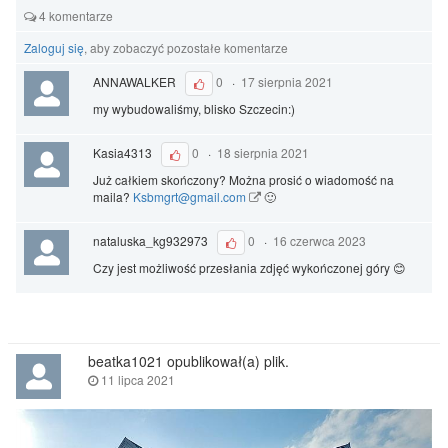
4 komentarze
Zaloguj się
, aby zobaczyć pozostałe komentarze
ANNAWALKER
0
·
17 sierpnia 2021
my wybudowaliśmy, blisko Szczecin:)
Kasia4313
0
·
18 sierpnia 2021
Już całkiem skończony? Można prosić o wiadomość na
maila?
Ksbmgrt@gmail.com
🙂
nataluska_kg932973
0
·
16 czerwca 2023
Czy jest możliwość przesłania zdjęć wykończonej góry 😊
beatka1021 opublikował(a) plik.
11 lipca 2021