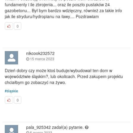
fundamenty i ile zbrojenia... oraz ile poszło pustaków 24
gazobetonu... Był bym bardzo wdzięczny, również za takie info
jak ile stryduru/hydropianu na ławy.... Pozdrawiam
0
nikcook232572
15 marca 2023
Dzień dobry czy może ktoś buduje/wybudował ten dom w
województwie śląskim?, lub okolicach. Przed zakupem projektu
chciałbym go zobaczyć na żywo.
śląskie
0
pala_925342 zadał(a) pytanie.
5 marca 2023