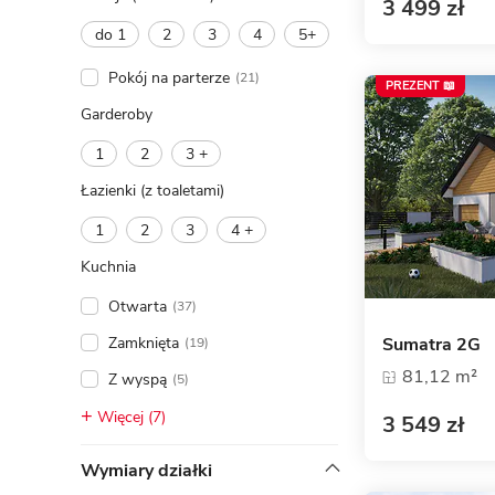
3 499 zł
do 1
2
3
4
5+
Pokój na parterze
(21)
PREZENT 📖
Garderoby
1
2
3 +
Łazienki (z toaletami)
1
2
3
4 +
Kuchnia
Otwarta
(37)
Zamknięta
Sumatra 2G
(19)
81,12 m²
Z wyspą
(5)
Więcej (7)
3 549 zł
Wymiary działki