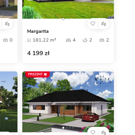
Margarita
0
181,22 m²
4
2
2
4 199 zł
PREZENT 📖