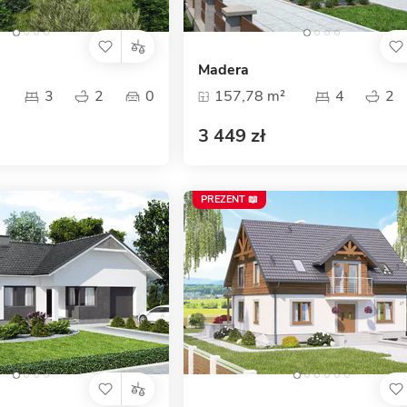
Madera
3
2
0
157,78 m²
4
2
3 449 zł
PREZENT 📖