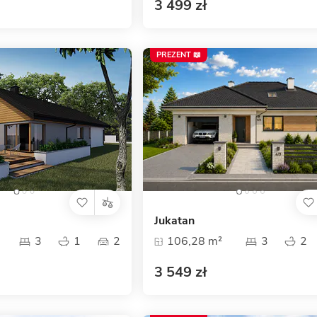
3 499 zł
PREZENT 📖
Jukatan
3
1
2
106,28 m²
3
2
3 549 zł