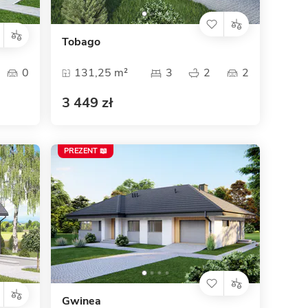
Dom pasywny
- co to znaczy
Tobago
0
131,25 m²
3
2
2
3 449 zł
PREZENT 📖
Gwinea