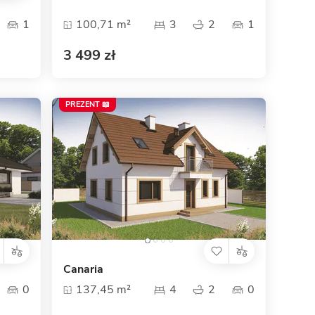
1
100,71 m²
3
2
1
3 499 zł
PREZENT 📖
Canaria
0
137,45 m²
4
2
0