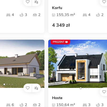
Korfu
4
3
2
155,35 m²
4
2
4 349 zł
PREZENT 📖
Hoste
6
2
2
150,64 m²
3
3