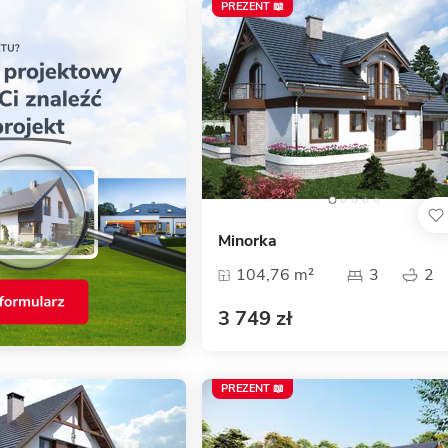
PREZENT 📖
Minorka
104,76 m²
3
2
3 749 zł
PREZENT 📖