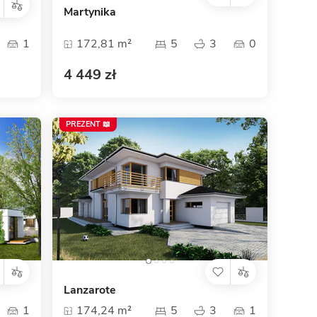
Martynika
1
172,81 m²
5
3
0
4 449 zł
PREZENT 📖
Lanzarote
1
174,24 m²
5
3
1