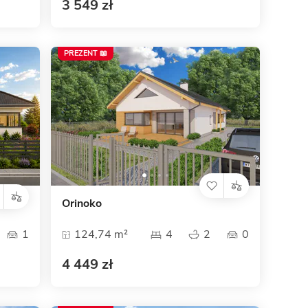
3 549 zł
PREZENT 📖
Orinoko
1
124,74 m²
4
2
0
4 449 zł