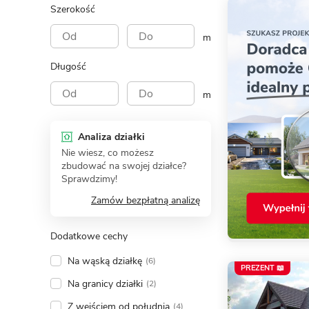
Szerokość
m
Długość
m
Analiza działki
Nie wiesz, co możesz
zbudować na swojej działce?
Sprawdzimy!
Zamów bezpłatną analizę
Dodatkowe cechy
Na wąską działkę
(6)
PREZENT 📖
Na granicy działki
(2)
Z wejściem od południa
(4)