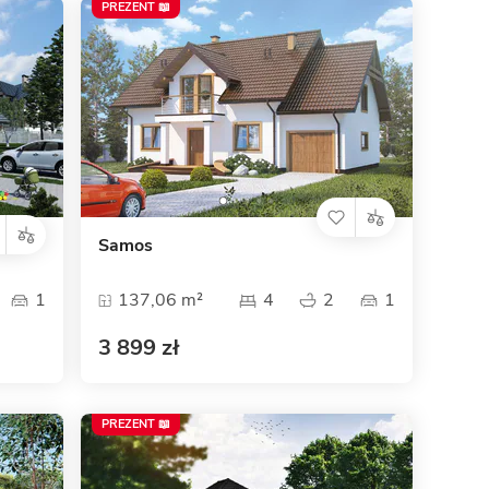
PREZENT 📖
Samos
1
137,06 m²
4
2
1
3 899 zł
PREZENT 📖