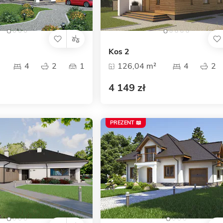
Kos 2
4
2
1
126,04 m²
4
2
4 149 zł
PREZENT 📖