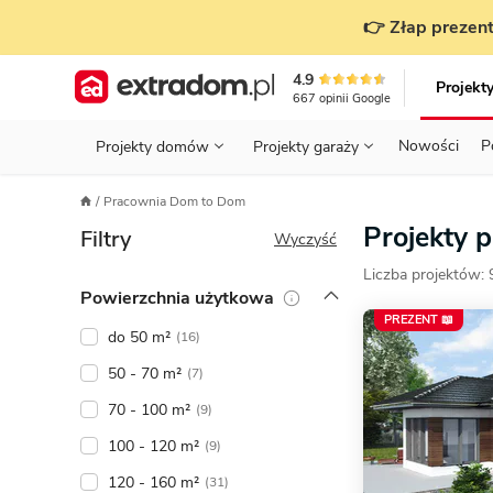
👉 Złap prezent
4.9
Projekt
667
opinii
Google
Nowości
P
Projekty domów
Projekty garaży
KONDYGNACJE
PRZED BUDOWĄ - ETAP 1
STANOWISKA
Pracownia Dom to Dom
Projekty domów
Parterowe
Piętrowe
Projekty garaży
do 70 m²
Projekty 
Filtry
POWIERZCHNIA
WYBIERAM PROJEKT - ETAP 2
TYP
Wyczyść
Działka
Liczba projektów:
GARAŻ
BUDUJĘ DOM - ETAP 3
DACH
Powierzchnia użytkowa
Technol
PREZENT 📖
DACH
URZĄDZAM DOM - ETAP 4
Zobacz wszystkie kategorie
do 50 m²
(16)
KONSTRUKCJA
PRZEPISY I FORMALNOŚCI
50 - 70 m²
(7)
70 - 100 m²
STYL
FINANSE I KOSZTY
(9)
100 - 120 m²
(9)
ZABUDOWA
OZE
120 - 160 m²
(31)