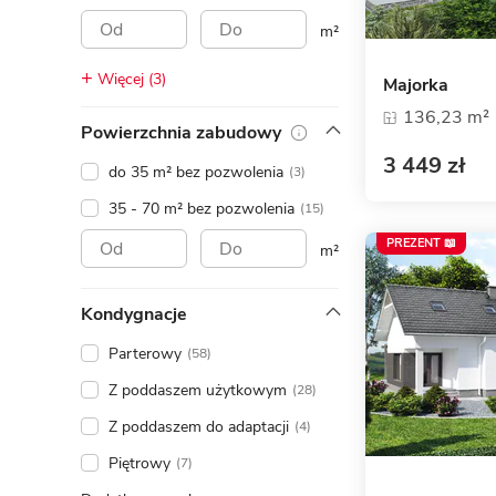
ENERGOOSZCZĘDNOŚĆ
PLEBISCYT EXTRAPROJEKT
m²
DODATKOWE ELEMENTY
AKADEMIA EXTRADOM.PL
Więcej (3)
Majorka
BAZA WIEDZY
Zobacz wszystkie kategorie
136,23 m²
Powierzchnia zabudowy
Zobacz wszystkie porady
3 449 zł
do 35 m² bez pozwolenia
(3)
35 - 70 m² bez pozwolenia
(15)
PREZENT 📖
m²
Kondygnacje
Parterowy
(58)
Z poddaszem użytkowym
(28)
Z poddaszem do adaptacji
(4)
Piętrowy
(7)