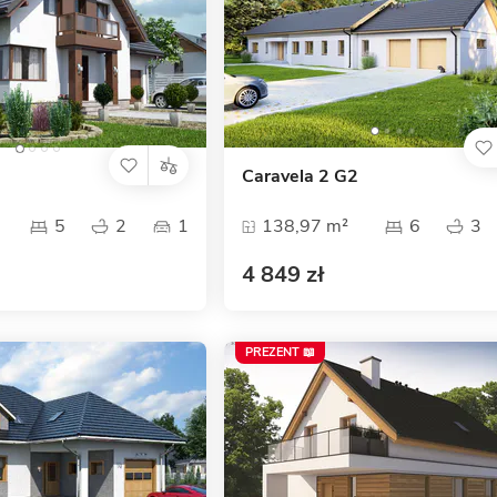
Caravela 2 G2
5
2
1
138,97 m²
6
3
4 849 zł
PREZENT 📖