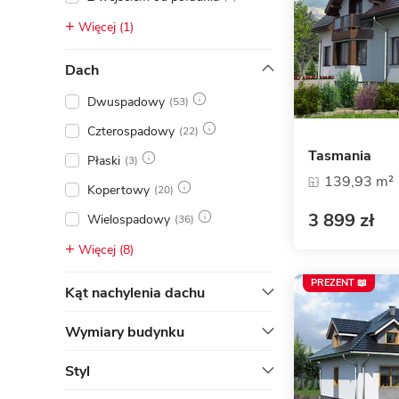
Więcej (1)
Dach
Dwuspadowy
(53)
Czterospadowy
(22)
Tasmania
Płaski
(3)
139,93 m²
Kopertowy
(20)
3 899 zł
Wielospadowy
(36)
Więcej (8)
PREZENT 📖
Kąt nachylenia dachu
Wymiary budynku
Styl