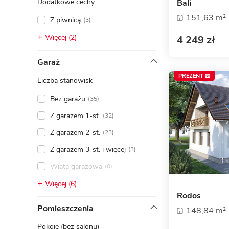
Dodatkowe cechy
Bali
151,63 m²
Z piwnicą
(3)
Więcej (2)
4 249 zł
Garaż
PREZENT 📖
Liczba stanowisk
Bez garażu
(35)
Z garażem 1-st.
(32)
Z garażem 2-st.
(23)
Z garażem 3-st. i więcej
(3)
Wiata garażowa
(0)
Więcej (6)
Rodos
Pomieszczenia
148,84 m²
Pokoje (bez salonu)