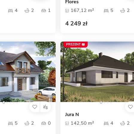
Flores
4
2
1
167,12 m²
5
2
4 249 zł
PREZENT 📖
Jura N
5
2
0
142,50 m²
4
2