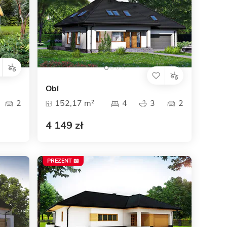
Obi
2
152,17 m²
4
3
2
4 149 zł
PREZENT 📖