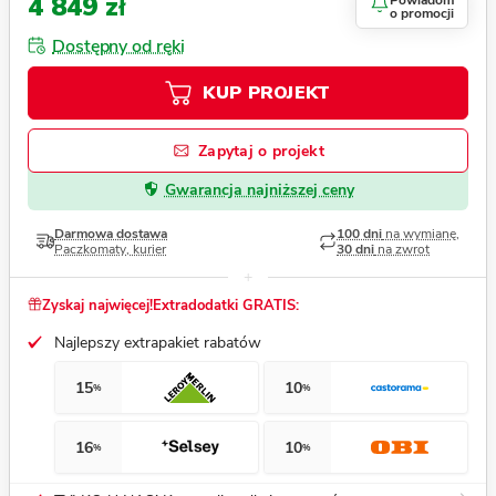
4 849 zł
Powiadom
o promocji
Dostępny od ręki
KUP PROJEKT
Zapytaj o projekt
Gwarancja najniższej ceny
Darmowa dostawa
100 dni
na wymianę,
Paczkomaty, kurier
30 dni
na zwrot
Zyskaj najwięcej!
Extradodatki GRATIS:
Najlepszy extrapakiet rabatów
15
10
%
%
16
10
%
%