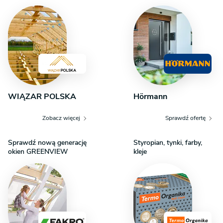
sprawdzą się jako sypialnie dla dzieci, pokoje gościnne lub
gabinet do pracy. Mieszkańcy mają do dyspozycji dwie
inne łazienki oraz dodatkowe garderoby. Praktyczne
zaplecze domu tworzy wiatrołap z dedykowaną garderobą,
przejście do pomieszczenia gospodarczego i kotłowni oraz
bezpośrednie połączenie z dużym, dwustanowiskowym
garażem.
WIĄZAR POLSKA
Hörmann
Zobacz więcej
Sprawdź ofertę
Sprawdź nową generację
Styropian, tynki, farby,
okien GREENVIEW
kleje