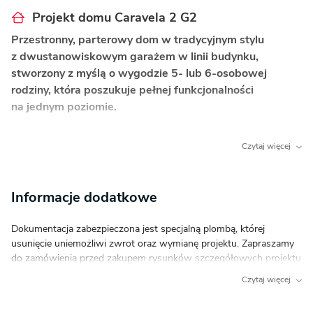
Projekt domu Caravela 2 G2
Przestronny, parterowy dom w tradycyjnym stylu
z dwustanowiskowym garażem w linii budynku,
stworzony z myślą o wygodzie 5- lub 6-osobowej
rodziny, która poszukuje pełnej funkcjonalności
na jednym poziomie.
Co wyróżnia ten dom?
Czytaj więcej
Komfortowa sypialnia główna
– z myślą
o prywatności gospodarzy zaplanowano główną
Informacje dodatkowe
sypialnię połączoną z dedykowaną garderobą oraz
łazienką.
Dokumentacja zabezpieczona jest specjalną plombą, której
Otwarta kuchnia z wyspą i spiżarnią
– idealna
usunięcie uniemożliwi zwrot oraz wymianę projektu. Zapraszamy
przestrzeń do wspólnego gotowania,
do zamówienia przed zakupem rysunków szczegółowych projektu
z funkcjonalną spiżarnią ułatwiającą codzienne
oraz analizy posiadanej działki w celu upewnienia się, że wybrany
Czytaj więcej
przechowywanie.
projekt domu idealnie na nią pasuje. Do projektu zostanie
dołączony opis techniczny, służący do weryfikacji projektu
Rozbudowana strefa gospodarcza
– obszerna