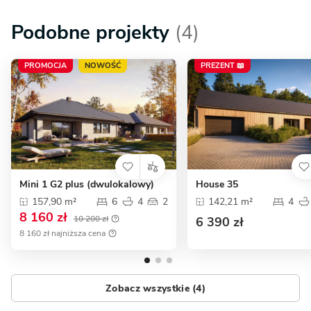
Podobne projekty
(4)
PROMOCJA
NOWOŚĆ
PREZENT 📖
Mini 1 G2 plus (dwulokalowy)
House 35
157,90 m²
6
4
2
142,21 m²
4
8 160 zł
10 200 zł
6 390 zł
8 160 zł najniższa cena
Zobacz wszystkie (4)