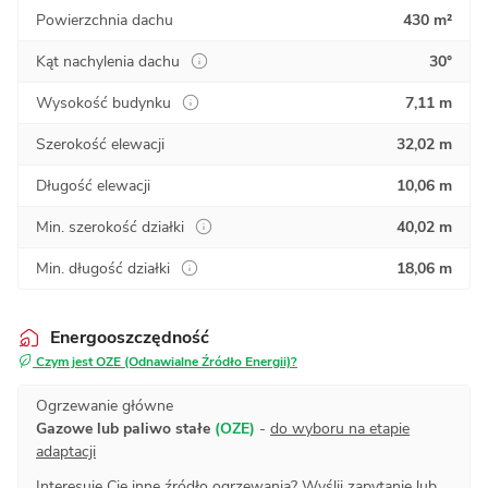
Powierzchnia dachu
430 m²
Kąt nachylenia dachu
30°
Wysokość budynku
7,11 m
Szerokość elewacji
32,02 m
Długość elewacji
10,06 m
Min. szerokość działki
40,02 m
Min. długość działki
18,06 m
Energooszczędność
Czym jest OZE (Odnawialne Źródło Energii)?
Ogrzewanie główne
Gazowe lub paliwo stałe
(OZE)
-
do wyboru na etapie
adaptacji
Interesuje Cię inne źródło ogrzewania?
Wyślij zapytanie
lub