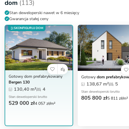
dom
(113)
Stan deweloperski nawet w 6 miesięcy
Gwarancja stałej ceny
SKONFIGURUJ DOM
Gotowy dom prefabrykowany
Gotowy
dom prefabrykow
Bergen 130
138,67 m²
5
130,40 m²
4
Stan deweloperski brutto
805 800 zł
Stan deweloperski brutto
5 811 zł/m²
529 000 zł
4 057 zł/m²