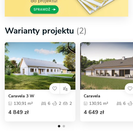
Warianty projektu
(2)
Caravela 3 W
Caravela
130,91 m²
6
2
2
130,91 m²
6
4 849 zł
4 649 zł