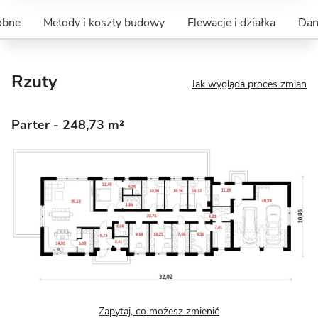
obne
Metody i koszty budowy
Elewacje i działka
Dan
Rzuty
Jak wygląda proces zmian
Parter
- 248,73 m²
Zapytaj, co możesz zmienić