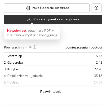
Pokaż odbicie lustrzane
Pobierz rysunki szczegółowe
Natychmiast
, otrzymasz PDF-y
z rzutami wszystkich kondygnacji
pomieszczenia i podłogi
Powierzchnia (m²)
1. Wiatrołap
5,73
2. Garderoba
2,41
3. Korytarz
22,76
4. Pokój dzienny + jadalnia
35,18
5. Kuchnia
14,09
Razem
248,73