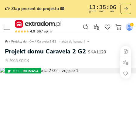
13
35
04
👉 Złap prezent do projektu 📖
godz.
min.
sek.
4.9
667
opinii
Projekty domów
Caravela 2 G2
należy do kategorii
Projekt domu Caravela 2 G2
SKA1120
Dodaj opinię
OZE - BIOMASA