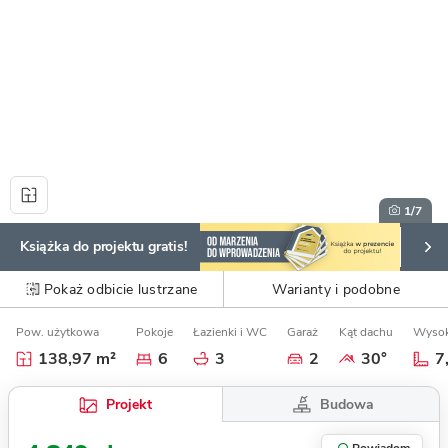
1
/7
Książka do projektu gratis!
Pokaż odbicie lustrzane
Warianty i podobne
Pow. użytkowa
Pokoje
Łazienki i WC
Garaż
Kąt dachu
Wysok
138,97 m²
6
3
2
30°
7
Budowa
Projekt