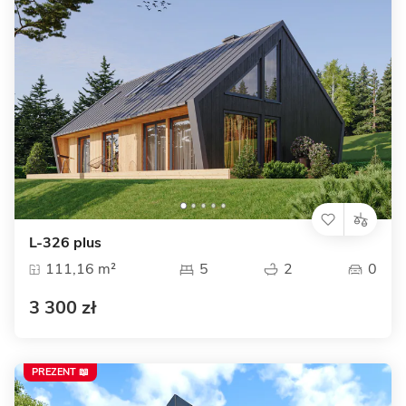
L-326 plus
111,16 m²
5
2
0
3 300 zł
PREZENT 📖