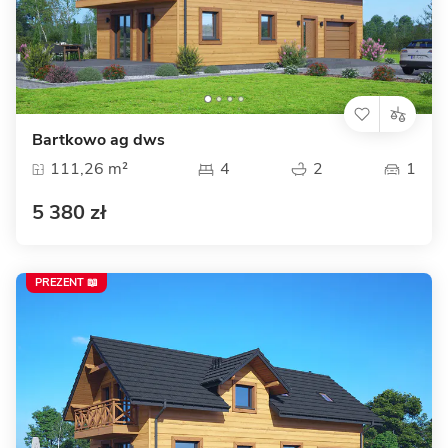
Bartkowo ag dws
111,26 m²
4
2
1
5 380 zł
PREZENT 📖