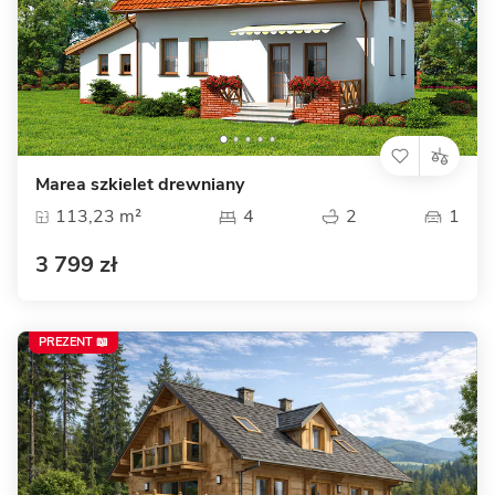
Marea szkielet drewniany
113,23 m²
4
2
1
3 799 zł
PREZENT 📖