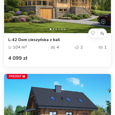
L-42 Dom cieszyńska z bali
104 m²
4
2
1
4 099 zł
PREZENT 📖