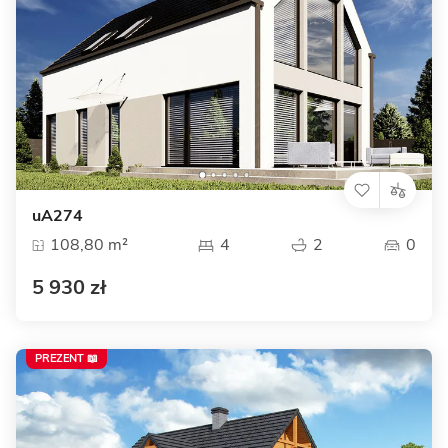
uA274
108,80 m²
4
2
0
5 930 zł
PREZENT 📖