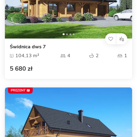
Świdnica dws 7
104,13 m²
4
2
1
5 680 zł
PREZENT 📖