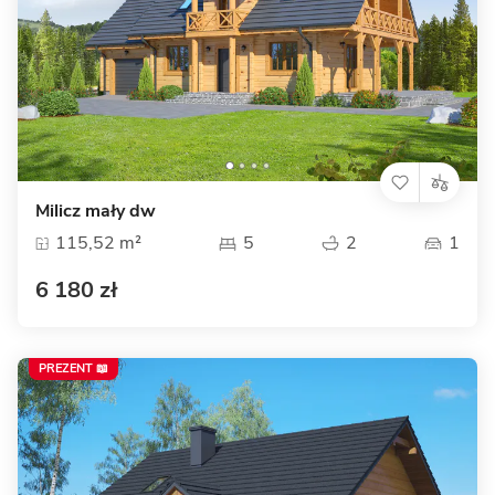
Milicz mały dw
115,52 m²
5
2
1
6 180 zł
PREZENT 📖