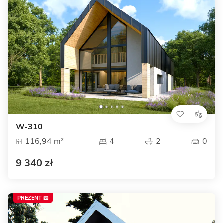
W-310
116,94 m²
4
2
0
9 340 zł
PREZENT 📖