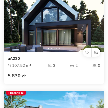
uA220
107,52 m²
3
2
0
5 830 zł
PREZENT 📖