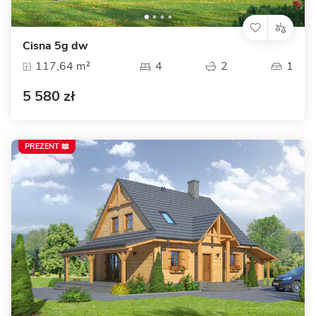
Cisna 5g dw
117,64 m²
4
2
1
5 580 zł
PREZENT 📖