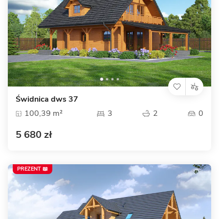
Świdnica dws 37
100,39 m²
3
2
0
5 680 zł
PREZENT 📖