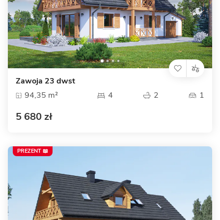
Zawoja 23 dwst
94,35 m²
4
2
1
5 680 zł
PREZENT 📖