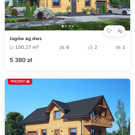
Jugów ag dws
100,27 m²
6
2
1
5 380 zł
PREZENT 📖