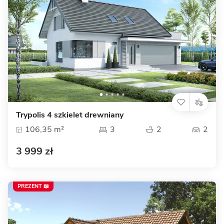
Trypolis 4 szkielet drewniany
106,35 m²
3
2
2
3 999 zł
PREZENT 📖