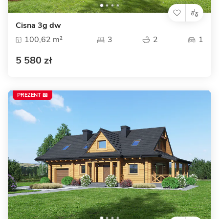
Cisna 3g dw
100,62 m²
3
2
1
5 580 zł
PREZENT 📖