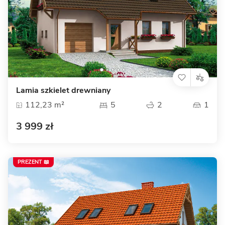
Lamia szkielet drewniany
112,23 m²
5
2
1
3 999 zł
PREZENT 📖