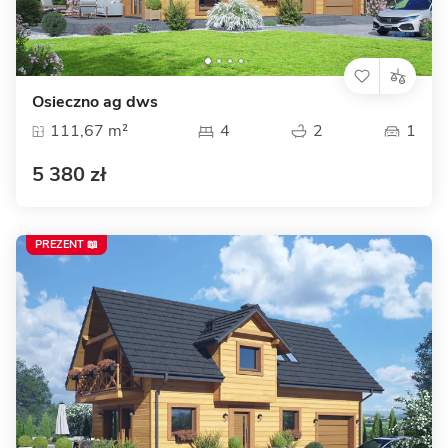
Osieczno ag dws
111,67 m²
4
2
1
5 380 zł
PREZENT 📖