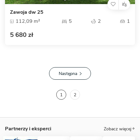
Zawoja dw 25
112,09 m²
5
2
1
5 680 zł
Następna
1
2
Partnerzy i eksperci
Zobacz więcej