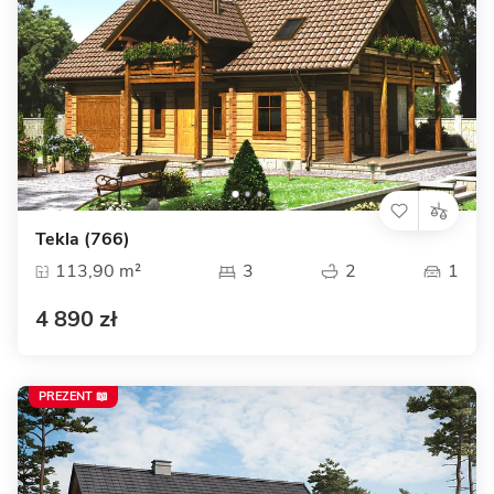
Tekla (766)
113,90 m²
3
2
1
4 890 zł
PREZENT 📖