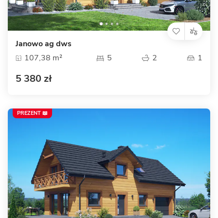
Janowo ag dws
107,38 m²
5
2
1
5 380 zł
PREZENT 📖