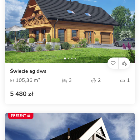
Świecie ag dws
105,36 m²
3
2
1
5 480 zł
PREZENT 📖