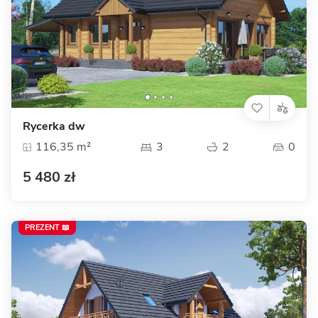
Rycerka dw
116,35 m²
3
2
0
5 480 zł
PREZENT 📖