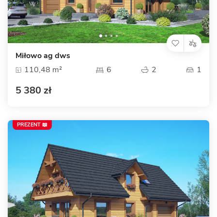
Miłowo ag dws
110,48 m²
6
2
1
5 380 zł
PREZENT 📖