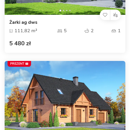
Żarki ag dws
111,82 m²
5
2
1
5 480 zł
PREZENT 📖