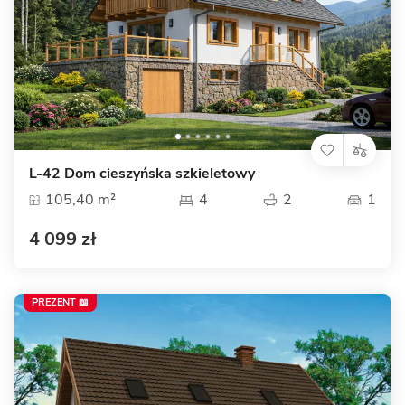
L-42 Dom cieszyńska szkieletowy
105,40 m²
4
2
1
4 099 zł
PREZENT 📖