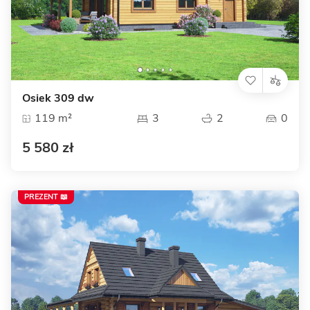
Osiek 309 dw
119 m²
3
2
0
5 580 zł
PREZENT 📖