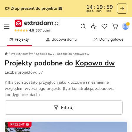
14
19
57
👉 Złap prezent do projektu 📖
godz.
min.
sek.
4.9
667
opinii
Projekty
Budowa domu
Domy gotowe
Projekty domów
Kopowo dw
Podobne do Kopowo dw
Projekty podobne do
Kopowo dw
Liczba projektów:
37
Kilka cech zostało przyjętych jako kluczowe i niezmienne
względem wybranego projektu (typ, konstrukcja, zabudowa,
kondygnacje, dach).
Filtruj
PREZENT 📖