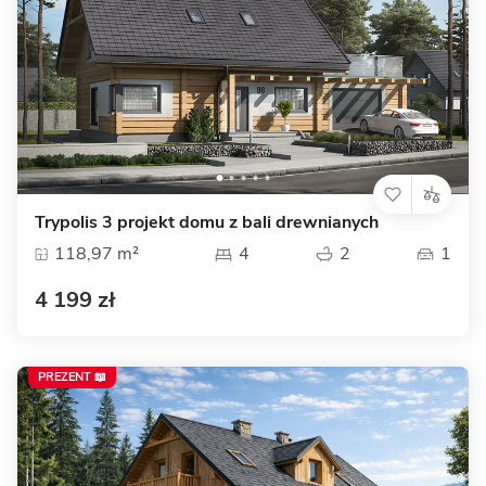
Trypolis 3 projekt domu z bali drewnianych
118,97 m²
4
2
1
4 199 zł
PREZENT 📖