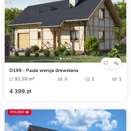
D199 - Paula wersja drewniana
92,38 m²
3
2
1
4 399 zł
PREZENT 📖