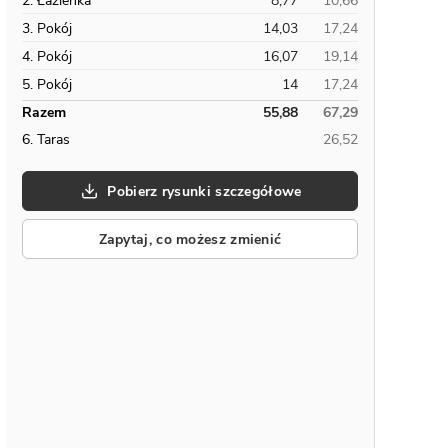
2. Łazienka
8,77
10,66
3. Pokój
14,03
17,24
4. Pokój
16,07
19,14
5. Pokój
14
17,24
Razem
55,88
67,29
6. Taras
26,52
Pobierz rysunki szczegółowe
Zapytaj, co możesz zmienić