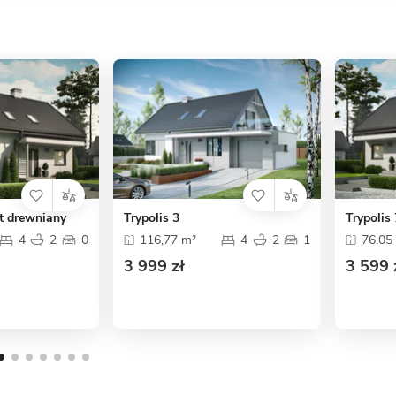
et drewniany
Trypolis 3
Trypolis
4
2
0
116,77 m²
4
2
1
76,05
3 999 zł
3 599 