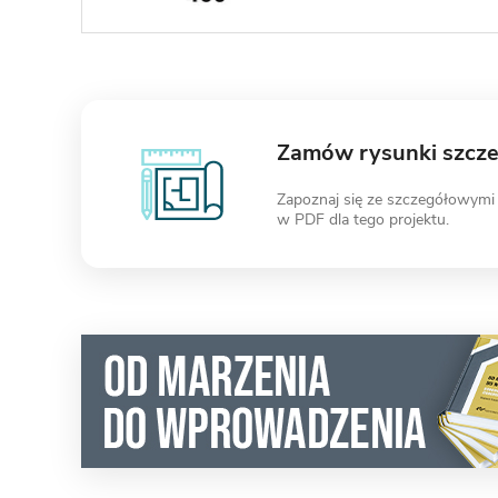
Zamów rysunki szcz
Zapoznaj się ze szczegółowymi
w PDF dla tego projektu.