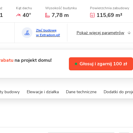
aż
Kąt dachu
Wysokość budynku
Powierzchnia zabudowy
1
40°
7,78 m
115,69 m²
Zleć budowę
Pokaż więcej parametrów
w Extradom.pl!
 rabatu
na projekt domu!
Głosuj i zgarnij 100 zł
zty budowy
Elewacje i działka
Dane techniczne
Dodatki do proj