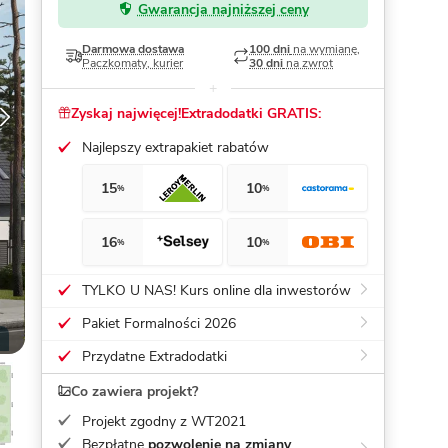
Gwarancja najniższej ceny
Dom pasywny
- co to znaczy
Darmowa dostawa
100 dni
na wymianę,
Paczkomaty, kurier
30 dni
na zwrot
Zyskaj najwięcej!
Extradodatki GRATIS:
Najlepszy extrapakiet rabatów
15
10
%
%
16
10
%
%
TYLKO U NAS! Kurs online dla inwestorów
Pakiet Formalności 2026
Przydatne Extradodatki
Co zawiera projekt?
Projekt zgodny z WT2021
Bezpłatne
pozwolenie na zmiany