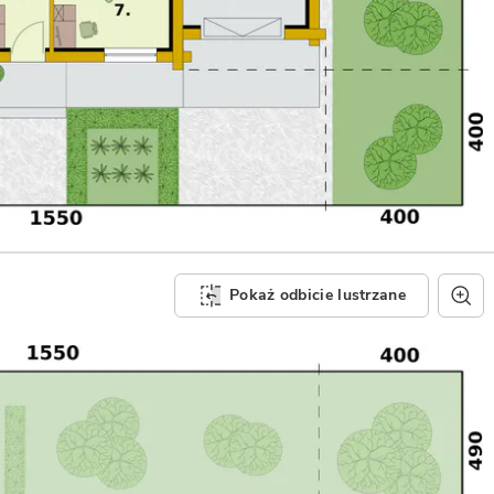
Pokaż odbicie lustrzane