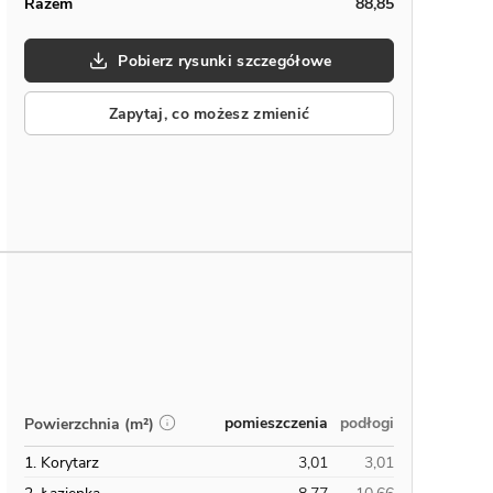
Razem
88,85
Pobierz rysunki szczegółowe
Zapytaj, co możesz zmienić
pomieszczenia
podłogi
Powierzchnia (m²)
1. Korytarz
3,01
3,01