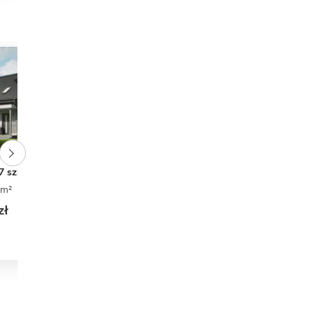
 7 szkielet drewniany
Trypolis 4
 m²
2
1
0
106,30 m²
3
2
2
zł
3 999 zł