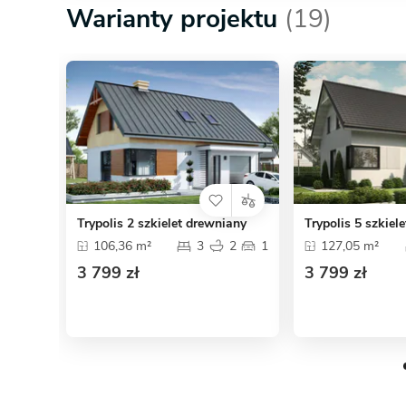
Warianty projektu
(19)
Trypolis 2 szkielet drewniany
Trypolis 5 szkiel
106,36 m²
3
2
1
127,05 m²
3 799 zł
3 799 zł