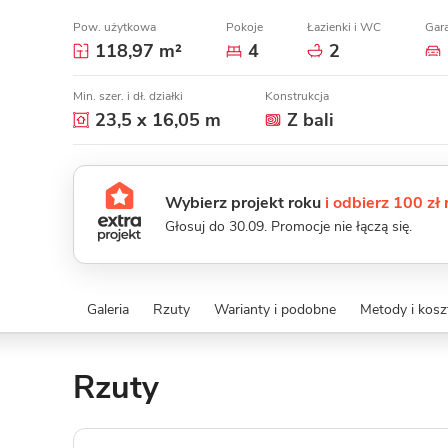
Pow. użytkowa
Pokoje
Łazienki i WC
Gar
118,97 m²
4
2
Min. szer. i dł. działki
Konstrukcja
23,5 x 16,05 m
Z bali
Wybierz projekt roku
i odbierz 100 zł
Głosuj do 30.09. Promocje nie łączą się.
Galeria
Rzuty
Warianty i podobne
Metody i kos
Rzuty