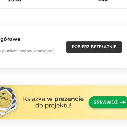
egółowe
POBIERZ BEZPŁATNIE
 rysunkami rzutów kondygnacji