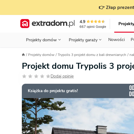
👉 Złap prezent
4.9
Projekt
667
opinii
Google
Nowości
P
Projekty domów
Projekty garaży
KONDYGNACJE
PRZED BUDOWĄ - ETAP 1
STANOWISKA
Projekty domów
Trypolis 3 projekt domu z bali drewnianych
na
Projekty domów
Parterowe
Piętrowe
Projekty garaży
do 70 m²
Projekt domu Trypolis 3 pro
POWIERZCHNIA
WYBIERAM PROJEKT - ETAP 2
TYP
Działka
Dodaj opinię
GARAŻ
BUDUJĘ DOM - ETAP 3
DACH
Technol
DACH
URZĄDZAM DOM - ETAP 4
Zobacz wszystkie kategorie
Książka do projektu gratis!
KONSTRUKCJA
PRZEPISY I FORMALNOŚCI
STYL
FINANSE I KOSZTY
ZABUDOWA
OZE