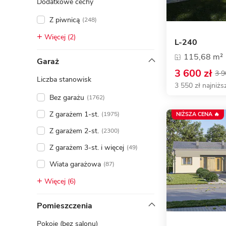
Dodatkowe cechy
Z piwnicą
(248)
Więcej (2)
L-240
115,68 m²
Garaż
3 600 zł
3 9
Liczba stanowisk
3 550 zł najniżs
Bez garażu
(1762)
Z garażem 1-st.
(1975)
NIŻSZA CENA 🔥
Z garażem 2-st.
(2300)
Z garażem 3-st. i więcej
(49)
Wiata garażowa
(87)
Więcej (6)
Pomieszczenia
Pokoje (bez salonu)