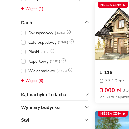
NIŻSZA CENA 🔥
Więcej (1)
Dach
Dwuspadowy
(3686)
Czterospadowy
(1346)
Płaski
(315)
Kopertowy
(1101)
Wielospadowy
(2056)
L-118
77,10 m²
Więcej (8)
3 000 zł
3 3
Kąt nachylenia dachu
2 950 zł najniżs
Wymiary budynku
NIŻSZA CENA 🔥
Styl