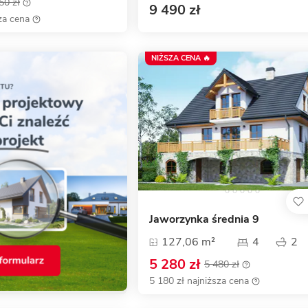
50 zł
9 490 zł
za cena
NIŻSZA CENA 🔥
Jaworzynka średnia 9
127,06 m²
4
2
5 280 zł
5 480 zł
5 180 zł najniższa cena