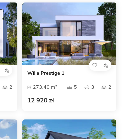
Willa Prestige 1
2
273,40 m²
5
3
2
12 920 zł