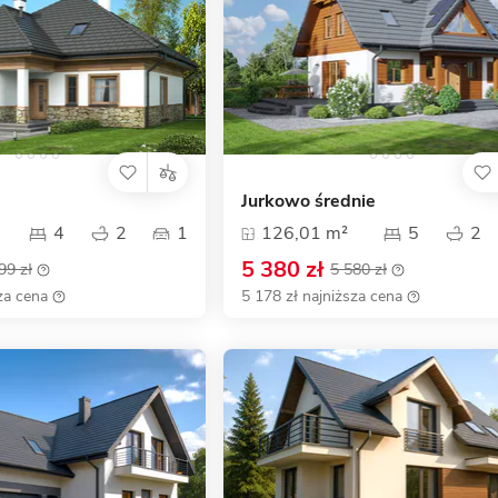
Jurkowo średnie
4
2
1
126,01 m²
5
2
5 380 zł
99 zł
5 580 zł
za cena
5 178 zł najniższa cena