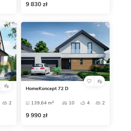
9 830 zł
HomeKoncept 72 D
2
139,64 m²
10
4
2
9 990 zł