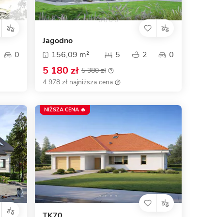
Jagodno
0
156,09 m²
5
2
0
5 180 zł
5 380 zł
4 978 zł najniższa cena
NIŻSZA CENA 🔥
TK70