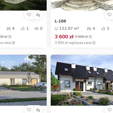
L-188
4
1
0
132,97 m²
4
3
3 600 zł
00 zł
3 900 zł
za cena
3 550 zł najniższa cena