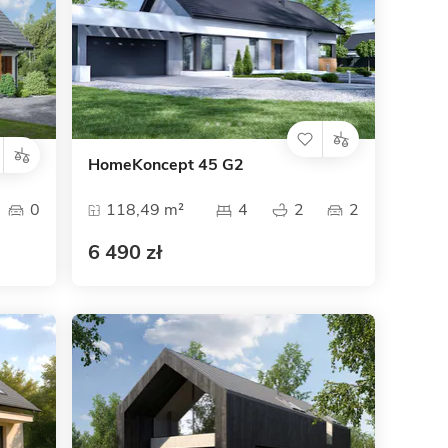
HomeKoncept 45 G2
0
118,49 m²
4
2
2
6 490 zł