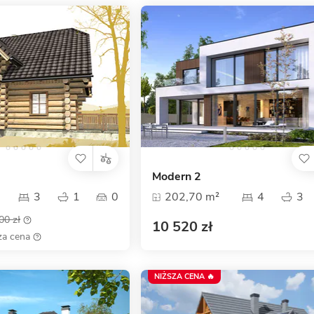
Modern 2
3
1
0
202,70 m²
4
3
00 zł
10 520 zł
za cena
NIŻSZA CENA 🔥