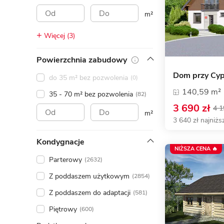
ENERGOOSZCZĘDNOŚĆ
PLEBISCYT EXTRAPROJEKT
m²
DODATKOWE ELEMENTY
AKADEMIA EXTRADOM.PL
Więcej (3)
BAZA WIEDZY
Zobacz wszystkie kategorie
Powierzchnia zabudowy
Zobacz wszystkie porady
Dom przy Cyp
do 35 m² bez pozwolenia
(0)
140,59 m²
35 - 70 m² bez pozwolenia
(82)
3 690 zł
4 1
m²
3 640 zł najniżs
Kondygnacje
NIŻSZA CENA 🔥
Parterowy
(2632)
Z poddaszem użytkowym
(2854)
Z poddaszem do adaptacji
(581)
Piętrowy
(600)