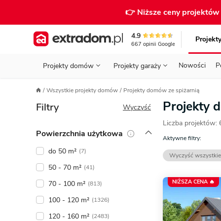
👉 Niższe ceny projektó
4.9
Projekt
667
opinii
Google
Nowości
P
Projekty domów
Projekty garaży
KONDYGNACJE
PRZED BUDOWĄ - ETAP 1
STANOWISKA
Wszystkie projekty domów
Projekty domów ze spiżarnią
Projekty domów
Parterowe
Piętrowe
Projekty garaży
do 70 m²
Projekty 
Filtry
POWIERZCHNIA
WYBIERAM PROJEKT - ETAP 2
TYP
Wyczyść
Działka
Liczba projektów:
GARAŻ
BUDUJĘ DOM - ETAP 3
DACH
Powierzchnia użytkowa
Technol
Aktywne filtry:
DACH
URZĄDZAM DOM - ETAP 4
Zobacz wszystkie kategorie
do 50 m²
(7)
Wyczyść wszystkie
KONSTRUKCJA
PRZEPISY I FORMALNOŚCI
50 - 70 m²
(41)
NIŻSZA CENA 🔥
70 - 100 m²
STYL
FINANSE I KOSZTY
(813)
100 - 120 m²
(1326)
ZABUDOWA
OZE
120 - 160 m²
(2483)