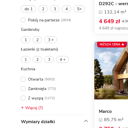
D292C - wers
do 1
2
3
4
5+
132,14 m²
Pokój na parterze
4 649 zł
(2834)
4 9
4 649 zł najniżs
Garderoby
1
2
3 +
NIŻSZA CENA 🔥
Łazienki (z toaletami)
1
2
3
4 +
Kuchnia
Otwarta
(5002)
Zamknięta
(772)
Z wyspą
(1172)
Więcej (7)
Marco
85,75 m²
Wymiary działki