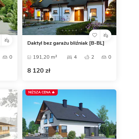
Dom pasywny
- co to znaczy
Daktyl bez garażu bliźniak [B-BL]
0
191,20 m²
4
2
0
8 120 zł
NIŻSZA CENA 🔥