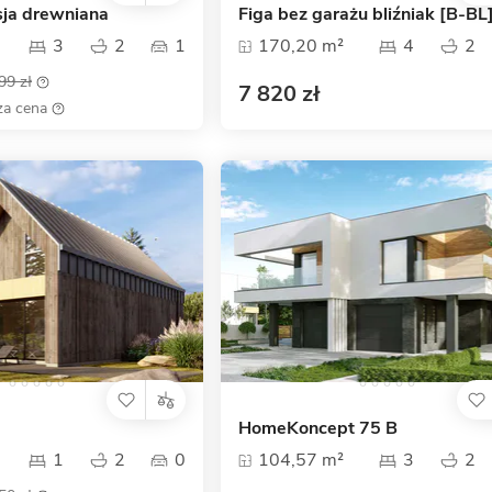
ja drewniana
Figa bez garażu bliźniak [B-BL
3
2
1
170,20 m²
4
2
99 zł
7 820 zł
za cena
HomeKoncept 75 B
1
2
0
104,57 m²
3
2