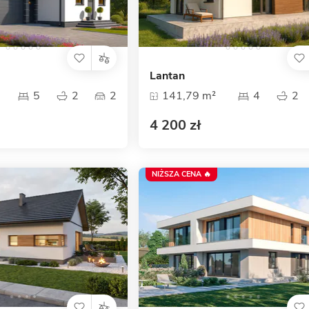
Lantan
5
2
2
141,79 m²
4
2
4 200 zł
NIŻSZA CENA 🔥