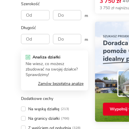
3 750 zł
4 0
Szerokość
3 750 zł najniżs
m
Długość
m
Analiza działki
Nie wiesz, co możesz
zbudować na swojej działce?
Sprawdzimy!
Zamów bezpłatną analizę
Dodatkowe cechy
Na wąską działkę
(213)
Na granicy działki
(766)
Z wejściem od południa
(328)