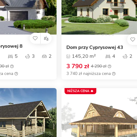
rysowej 8
Dom przy Cyprysowej 43
5
3
2
145,20 m²
4
2
3 790 zł
90 zł
4 290 zł
za cena
3 740 zł najniższa cena
NIŻSZA CENA 🔥