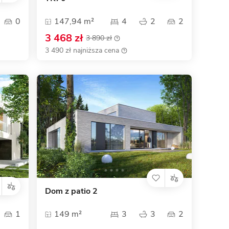
]
0
147,94 m²
4
2
2
3 468 zł
3 890 zł
3 490 zł najniższa cena
Dom z patio 2
1
149 m²
3
3
2