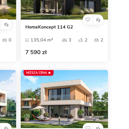
HomeKoncept 114 G2
0
135,04 m²
3
2
2
7 590 zł
NIŻSZA CENA 🔥