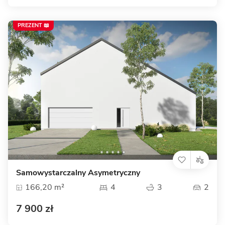
PREZENT 📖
Samowystarczalny Asymetryczny
166,20 m²
4
3
2
7 900 zł