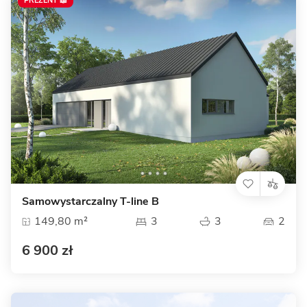
PREZENT 📖
Samowystarczalny T-line B
149,80 m²
3
3
2
6 900 zł