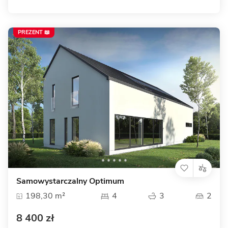
PREZENT 📖
Samowystarczalny Optimum
198,30 m²
4
3
2
8 400 zł