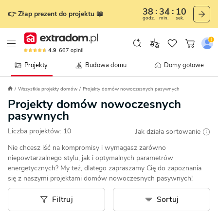
38
34
09
👉 Złap prezent do projektu 📖
godz.
min.
sek.
4.9
667
opinii
Projekty
Budowa domu
Domy gotowe
Wszystkie projekty domów
Projekty domów nowoczesnych pasywnych
Projekty domów nowoczesnych
pasywnych
Liczba projektów:
10
Jak działa sortowanie
Nie chcesz iść na kompromisy i wymagasz zarówno
niepowtarzalnego stylu, jak i optymalnych parametrów
energetycznych? My też, dlatego zapraszamy Cię do zapoznania
się z naszymi projektami domów nowoczesnych pasywnych!
Filtruj
Sortuj