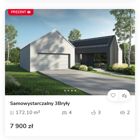
PREZENT 📖
Samowystarczalny 3Bryły
172,10 m²
4
3
2
7 900 zł