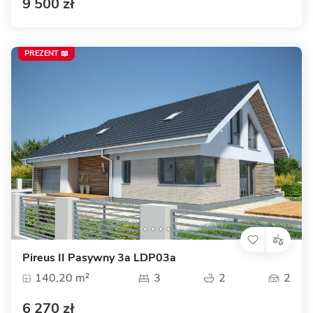
9 500 zł
PREZENT 📖
Pireus II Pasywny 3a LDP03a
140,20 m²
3
2
2
6 270 zł