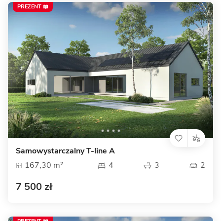
PREZENT 📖
Samowystarczalny T-line A
167,30 m²
4
3
2
7 500 zł