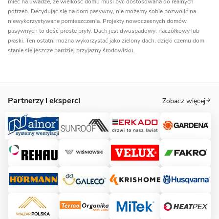
mieć na uwadze, że wielkość domu musi być dostosowana do realnych
potrzeb. Decydując się na dom pasywny, nie możemy sobie pozwolić na
niewykorzystywane pomieszczenia. Projekty nowoczesnych domów
pasywnych to dość proste bryły. Dach jest dwuspadowy, naczółkowy lub
płaski. Ten ostatni można wykorzystać jako zielony dach, dzięki czemu dom
stanie się jeszcze bardziej przyjazny środowisku.
Partnerzy i eksperci
Zobacz więcej