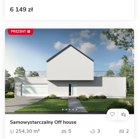
6 149 zł
PREZENT 📖
Samowystarczalny Off house
254,30 m²
5
3
2