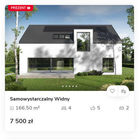
PREZENT 📖
Samowystarczalny Widny
166,50 m²
4
5
2
7 500 zł