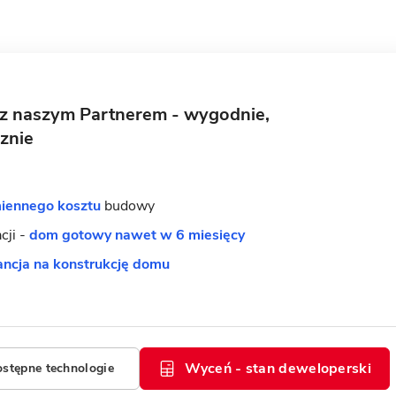
 z naszym Partnerem - wygodnie,
znie
iennego kosztu
budowy
acji -
dom gotowy nawet w 6 miesięcy
ncja na konstrukcję domu
Wyceń - stan deweloperski
ostępne technologie