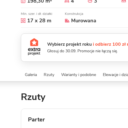
198,30 m²
4
3
Min. szer. i dł. działki
Konstrukcja
17 x 28 m
Murowana
Wybierz projekt roku
i odbierz 100 zł
Głosuj do 30.09. Promocje nie łączą się.
Galeria
Rzuty
Warianty i podobne
Elewacje i dzi
Rzuty
Parter