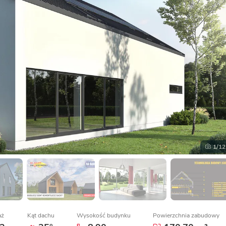
1
/12
aż
Kąt dachu
Wysokość budynku
Powierzchnia zabudowy