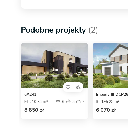
Podobne projekty
(2)
uA241
Imperia III DCP2
210,73 m²
6
3
2
195,23 m²
8 850 zł
6 070 zł