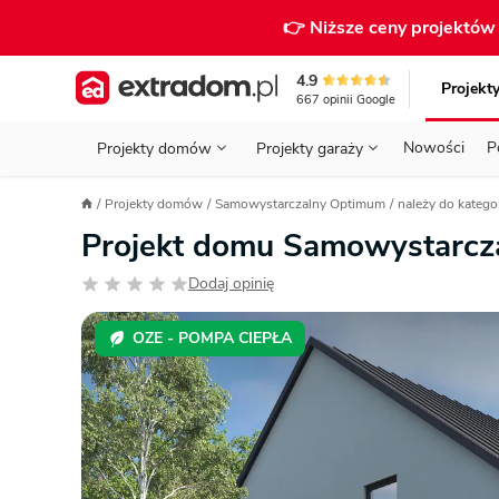
👉 Niższe ceny projektó
4.9
Projekt
667
opinii
Google
Nowości
P
Projekty domów
Projekty garaży
KONDYGNACJE
PRZED BUDOWĄ - ETAP 1
STANOWISKA
Projekty domów
Samowystarczalny Optimum
należy do katego
Projekty domów
Parterowe
Piętrowe
Projekty garaży
do 70 m²
Projekt domu Samowystarc
POWIERZCHNIA
WYBIERAM PROJEKT - ETAP 2
TYP
Działka
Dodaj opinię
GARAŻ
BUDUJĘ DOM - ETAP 3
DACH
Technol
DACH
URZĄDZAM DOM - ETAP 4
Zobacz wszystkie kategorie
OZE - POMPA CIEPŁA
KONSTRUKCJA
PRZEPISY I FORMALNOŚCI
STYL
FINANSE I KOSZTY
ZABUDOWA
OZE