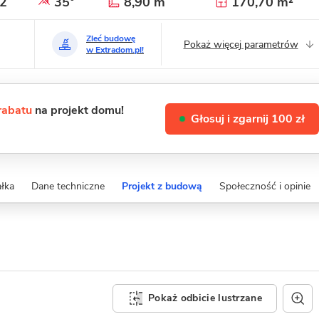
2
35°
8,90 m
170,70 m²
Zleć budowę
Pokaż więcej parametrów
w Extradom.pl!
 rabatu
na projekt domu!
Głosuj i zgarnij 100 zł
ałka
Dane techniczne
Projekt z budową
Społeczność i opinie
Pokaż odbicie lustrzane