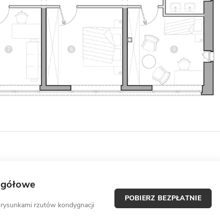
egółowe
POBIERZ BEZPŁATNIE
 rysunkami rzutów kondygnacji