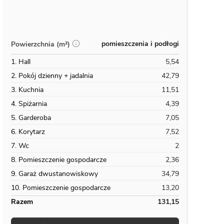
pomieszczenia i podłogi
Powierzchnia (m²)
1. Hall
5,54
2. Pokój dzienny + jadalnia
42,79
3. Kuchnia
11,51
4. Spiżarnia
4,39
5. Garderoba
7,05
6. Korytarz
7,52
7. Wc
2
8. Pomieszczenie gospodarcze
2,36
9. Garaż dwustanowiskowy
34,79
10. Pomieszczenie gospodarcze
13,20
Razem
131,15