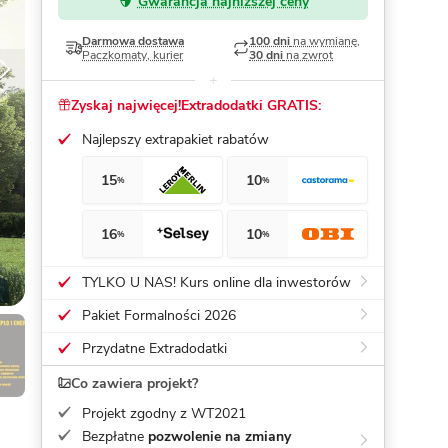
Gwarancja najniższej ceny
Dom pasywny
- co to znaczy
Darmowa dostawa
100 dni
na wymianę,
Paczkomaty, kurier
30 dni
na zwrot
Zyskaj najwięcej!
Extradodatki GRATIS:
Najlepszy extrapakiet rabatów
15
10
%
%
16
10
%
%
TYLKO U NAS! Kurs online dla inwestorów
Pakiet Formalności 2026
Przydatne Extradodatki
Co zawiera projekt?
Projekt zgodny z WT2021
Bezpłatne
pozwolenie na zmiany