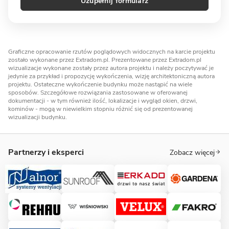
Uzupełnij formularz
Graficzne opracowanie rzutów poglądowych widocznych na karcie projektu
zostało wykonane przez Extradom.pl. Prezentowane przez Extradom.pl
wizualizacje wykonane zostały przez autora projektu i należy poczytywać je
jedynie za przykład i propozycję wykończenia, wizję architektoniczną autora
projektu. Ostateczne wykończenie budynku może nastąpić na wiele
sposobów. Szczegółowe rozwiązania zastosowane w oferowanej
dokumentacji - w tym również ilość, lokalizacje i wygląd okien, drzwi,
kominów - mogą w niewielkim stopniu różnić się od prezentowanej
wizualizacji budynku.
Partnerzy i eksperci
Zobacz więcej