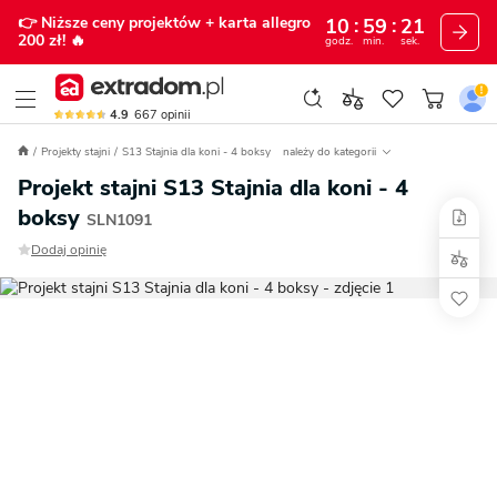
👉 Niższe ceny projektów
+ karta allegro
10
59
20
200 zł!
🔥
godz.
min.
sek.
4.9
667
opinii
Projekty stajni
S13 Stajnia dla koni - 4 boksy
należy do kategorii
Projekt stajni S13 Stajnia dla koni - 4
boksy
SLN1091
Dodaj opinię