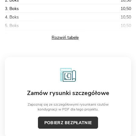
2. Boks
10,50
3. Boks
10,50
4. Boks
10,50
5. Boks
10,50
Razem
121,01
Zamów rysunki szczegółowe
Zapoznaj się ze szczegółowymi rysunkami rzutów
kondygnacji w PDF dla tego projektu.
POBIERZ BEZPŁATNIE