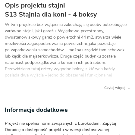
Opis projektu stajni
S13 Stajnia dla koni - 4 boksy
W tym projekcie bez wątpienia zakochają się osoby potrzebujące
zarówno stajni, jak i garażu. Wyjątkowo przestronny,
dwustanowiskowy garaż o powierzchni 44 m2, stwarza wiele
możliwości zagospodarowania powierzchni, jaka pozostaje
po zaparkowaniu samochodów – można urządzić tam schowek
lub kącik dla majsterkowicza. Druga część budynku została
natomiast podporządkowana koniom i ich potrzebom.
Przewidziano tutaj cztery wygodne boksy, z których każdy
posiada dwa wyjścia – jedno do obszernej i funkcjonalnej
komunikacji, drugie – bezpośrednio na zewnątrz. Ponadto
przewidziano także osobne pomieszczenie na paszę dla zwierząt
Czytaj więcej
oraz siodlarnię stanowiącą swojego rodzaju łącznik – można stąd
bowiem przejść do łazienki albo wyjść z budynku na przytulny
ganeczek. Czy ten projekt będzie dla Ciebie satysfakcjonującym
Informacje dodatkowe
rozwiązaniem?
Projekt nie spełnia norm związanych z Eurokodami. Zapytaj
Doradcę o dostępność projektu w wersji dostosowanej