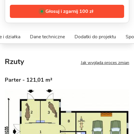
Głosuj i zgarnij 100 zł
 i działka
Dane techniczne
Dodatki do projektu
Spo
Rzuty
Jak wygląda proces zmian
Parter
- 121,01 m²