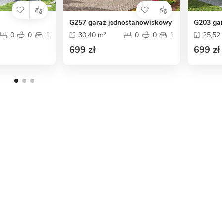
G257 garaż jednostanowiskowy
G203 ga
0
0
1
30,40 m²
0
0
1
25,52
699 zł
699 zł