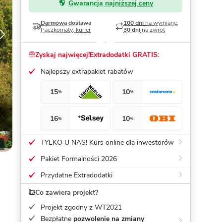
Gwarancja najniższej ceny
Dom pasywny
- co to znaczy
Darmowa dostawa
100 dni
na wymianę,
Paczkomaty, kurier
30 dni
na zwrot
Zyskaj najwięcej!
Extradodatki GRATIS:
Najlepszy extrapakiet rabatów
15
10
%
%
16
10
%
%
TYLKO U NAS! Kurs online dla inwestorów
Pakiet Formalności 2026
Przydatne Extradodatki
Co zawiera projekt?
Projekt zgodny z WT2021
Bezpłatne
pozwolenie na zmiany