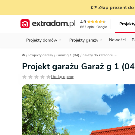
👉 Złap prezent do 
4.9
Projekt
667
opinii
Google
Nowości
P
Projekty domów
Projekty garaży
KONDYGNACJE
PRZED BUDOWĄ - ETAP 1
STANOWISKA
Projekty garaży
Garaż g 1 (04)
należy do kategorii
Projekty domów
Parterowe
Piętrowe
Projekty garaży
do 70 m²
Projekt garażu Garaż g 1 (0
POWIERZCHNIA
WYBIERAM PROJEKT - ETAP 2
TYP
Działka
Dodaj opinię
GARAŻ
BUDUJĘ DOM - ETAP 3
DACH
Technol
DACH
URZĄDZAM DOM - ETAP 4
Zobacz wszystkie kategorie
KONSTRUKCJA
PRZEPISY I FORMALNOŚCI
STYL
FINANSE I KOSZTY
ZABUDOWA
OZE