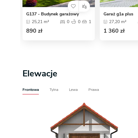
G137 - Budynek garażowy
Garaż g1a plus
25,21 m²
0
0
1
27,20 m²
890 zł
1 360 zł
Elewacje
Frontowa
Tylna
Lewa
Prawa