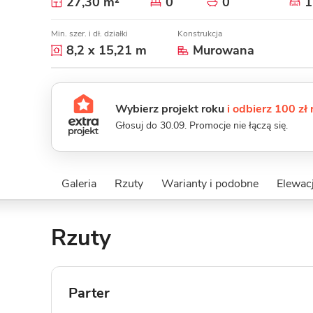
27,30 m²
0
0
1
Min. szer. i dł. działki
Konstrukcja
8,2 x 15,21 m
Murowana
Wybierz projekt roku
i odbierz 100 zł
Głosuj do 30.09. Promocje nie łączą się.
Galeria
Rzuty
Warianty i podobne
Elewacj
Rzuty
Parter