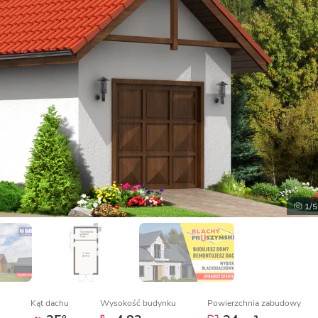
1
/5
Kąt dachu
Wysokość budynku
Powierzchnia zabudowy