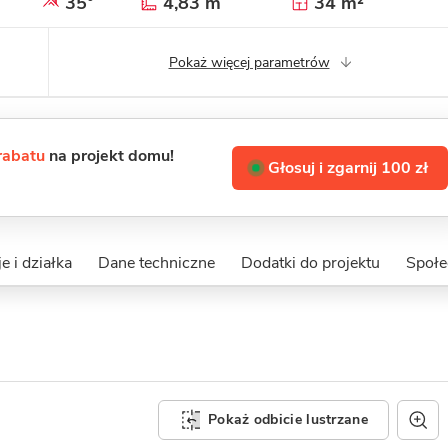
35°
4,83 m
34 m²
Pokaż więcej parametrów
 rabatu
na projekt domu!
Głosuj i zgarnij 100 zł
e i działka
Dane techniczne
Dodatki do projektu
Społe
Pokaż odbicie lustrzane