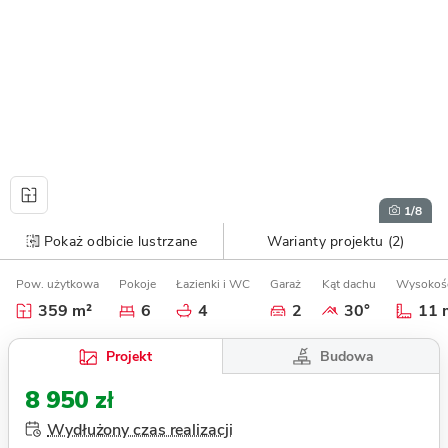
1
/8
Pokaż odbicie lustrzane
Warianty projektu (2)
Pow. użytkowa
Pokoje
Łazienki i WC
Garaż
Kąt dachu
Wysokoś
359 m²
6
4
2
30°
11 
Budowa
Projekt
8 950 zł
Wydłużony czas realizacji