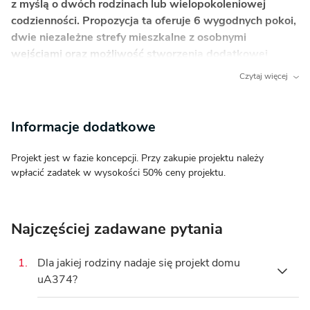
z myślą o dwóch rodzinach lub wielopokoleniowej
codzienności. Propozycja ta oferuje 6 wygodnych pokoi,
dwie niezależne strefy mieszkalne z osobnymi
wejściami oraz możliwość stworzenia dodatkowej
przestrzeni na poddaszu do adaptacji.
Czytaj więcej
Co wyróżnia ten dom?
Informacje dodatkowe
Dwurodzinna funkcjonalność:
Układ typu bliźniak
na jednej dokumentacji z osobnymi wejściami
Projekt jest w fazie koncepcji. Przy zakupie projektu należy
zapewnia pełną niezależność i prywatność dwóm
wpłacić zadatek w wysokości 50% ceny projektu.
rodzinom.
Otwarta strefa dzienna z wyspą:
Otwarta
kuchnia z wyspą oraz bezpośrednim dostępem
Najczęściej zadawane pytania
do pojemnej spiżarni sprzyja wspólnemu
gotowaniu i integracji.
1.
Dla jakiej rodziny nadaje się projekt domu
Taras na dachu garażu oraz loggia:
Dodatkowe
uA374?
strefy wypoczynkowe na świeżym powietrzu
zwiększają przestrzeń rekreacyjną domowników.