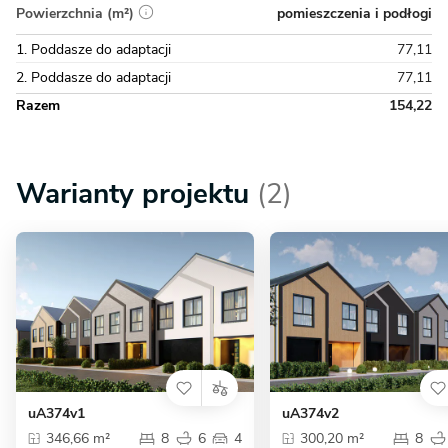
pomieszczenia i podłogi
Powierzchnia (m²)
1. Poddasze do adaptacji
77,11
2. Poddasze do adaptacji
77,11
Razem
154,22
Warianty projektu
(2)
uA374v1
uA374v2
346,66 m²
8
6
4
300,20 m²
8