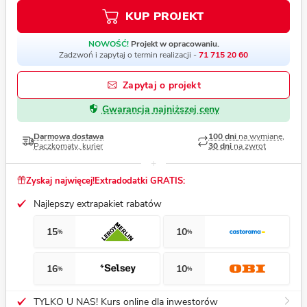
KUP PROJEKT
NOWOŚĆ!
Projekt w opracowaniu.
Zadzwoń i zapytaj o termin realizacji -
71 715 20 60
Zapytaj o projekt
Gwarancja najniższej ceny
Darmowa dostawa
100 dni
na wymianę,
Paczkomaty, kurier
30 dni
na zwrot
Zyskaj najwięcej!
Extradodatki GRATIS:
Najlepszy extrapakiet rabatów
15
10
%
%
16
10
%
%
TYLKO U NAS! Kurs online dla inwestorów