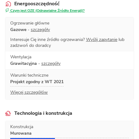
Energooszczędność
Czym jest OZE (Odnawialne Źródło Energii)?
Ogrzewanie główne
Gazowe
-
szczegóły
Interesuje Cię inne źródło ogrzewania?
Wyślij zapytanie
lub
zadzwoń do doradcy
Wentylacja
Grawitacyjna
-
szczegóły
Warunki techniczne
Projekt zgodny z WT 2021
Więcej szczegółów
Technologia i konstrukcja
Konstrukcja
Murowana