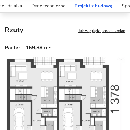
je i działka
Dane techniczne
Projekt z budową
Spo
Rzuty
Jak wygląda proces zmian
Parter
- 169,88 m²