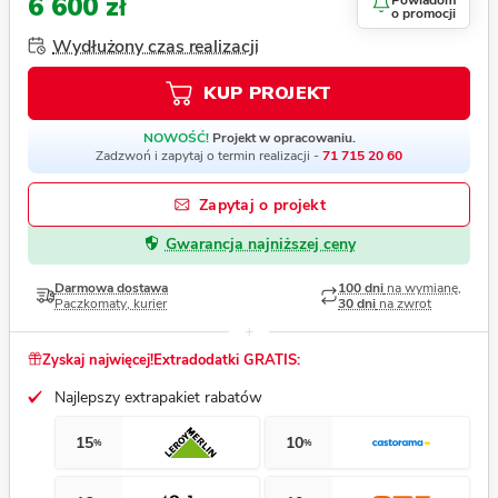
6 600 zł
Powiadom
o promocji
Wydłużony czas realizacji
KUP PROJEKT
NOWOŚĆ!
Projekt w opracowaniu.
Zadzwoń i zapytaj o termin realizacji -
71 715 20 60
Zapytaj o projekt
Gwarancja najniższej ceny
Darmowa dostawa
100 dni
na wymianę,
Paczkomaty, kurier
30 dni
na zwrot
Zyskaj najwięcej!
Extradodatki GRATIS:
Najlepszy extrapakiet rabatów
15
10
%
%