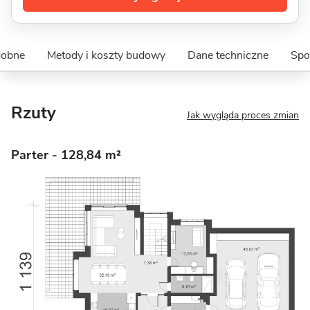
dobne
Metody i koszty budowy
Dane techniczne
Spo
Rzuty
Jak wygląda proces zmian
Parter
- 128,84 m²