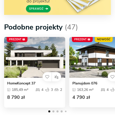
Podobne projekty
(47)
PREZENT 📖
PREZENT 📖
NOWOŚĆ
HomeKoncept 37
Planujdom 076
185,49 m²
4
3
2
163,26 m²
4
8 790 zł
4 790 zł