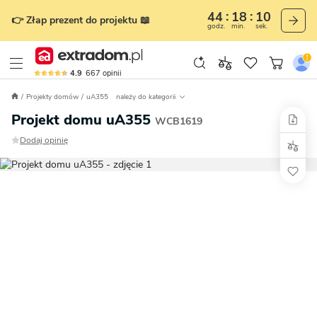
44
18
09
👉 Złap prezent do projektu 📖
godz.
min.
sek.
4.9
667
opinii
Projekty domów
uA355
należy do kategorii
Projekt domu uA355
WCB1619
Dodaj opinię