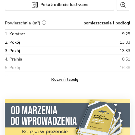
Pokaż odbicie lustrzane
pomieszczenia i podłogi
Powierzchnia (m²)
1. Korytarz
9,25
2. Pokój
13,33
3. Pokój
13,33
4. Pralnia
8,51
5. Pokój
16,38
Razem
78,60