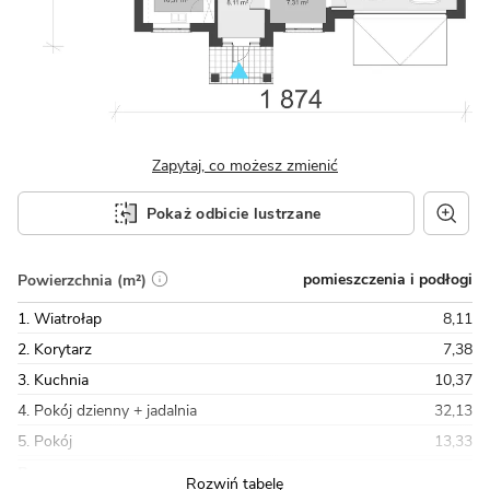
Zapytaj, co możesz zmienić
Pokaż odbicie lustrzane
pomieszczenia i podłogi
Powierzchnia (m²)
1. Wiatrołap
8,11
2. Korytarz
7,38
3. Kuchnia
10,37
4. Pokój dzienny + jadalnia
32,13
5. Pokój
13,33
Razem
128,84