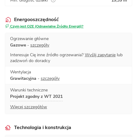
Min. długość działki
19,39 m
Energooszczędność
Czym jest OZE (Odnawialne Źródło Energii)?
Ogrzewanie główne
Gazowe
-
szczegóły
Interesuje Cię inne źródło ogrzewania?
Wyślij zapytanie
lub
zadzwoń do doradcy
Wentylacja
Grawitacyjna
-
szczegóły
Warunki techniczne
Projekt zgodny z WT 2021
Więcej szczegółów
Technologia i konstrukcja