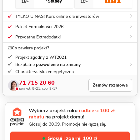
16
10
%
%
TYLKO U NAS! Kurs online dla inwestorów
Pakiet Formalności 2026
Przydatne Extradodatki
Co zawiera projekt?
Projekt zgodny z WT2021
Bezpłatne
pozwolenie na zmiany
Charakterystyka energetyczna
71 715 20 60
Zamów rozmowę
pon.-pt. 8-21, sob. 9-17
Wybierz projekt roku
i odbierz 100 zł
rabatu
na projekt domu!
Głosuj do 30.09. Promocje nie łączą się.
Głosuj i zgarnij 100 zł