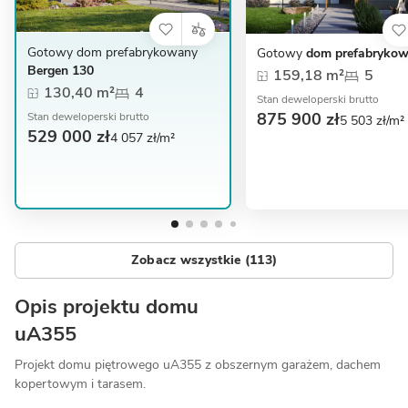
Gotowy dom prefabrykowany
Gotowy
dom prefabrykow
Bergen 130
159,18 m²
5
130,40 m²
4
Stan deweloperski brutto
875 900 zł
Stan deweloperski brutto
5 503 zł/m²
529 000 zł
4 057 zł/m²
Zobacz wszystkie (113)
Opis projektu domu
uA355
Projekt domu piętrowego uA355 z obszernym garażem, dachem
kopertowym i tarasem.