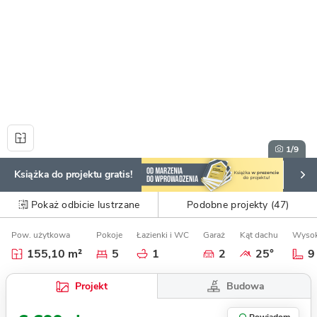
1
/9
Książka do projektu gratis!
Pokaż odbicie lustrzane
Podobne projekty (47)
Pow. użytkowa
Pokoje
Łazienki i WC
Garaż
Kąt dachu
Wysok
155,10 m²
5
1
2
25°
9
Budowa
Projekt