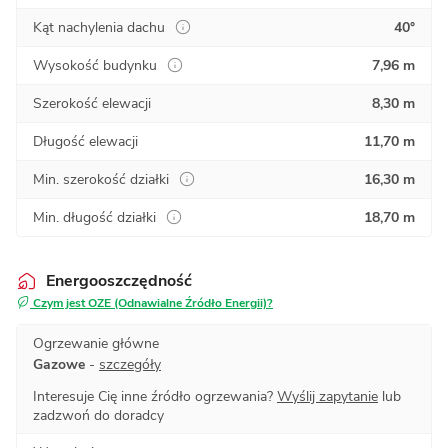
Kąt nachylenia dachu
40°
Wysokość budynku
7,96 m
Szerokość elewacji
8,30 m
Długość elewacji
11,70 m
Min. szerokość działki
16,30 m
Min. długość działki
18,70 m
Energooszczędność
Czym jest OZE (Odnawialne Źródło Energii)?
Ogrzewanie główne
Gazowe
-
szczegóły
Interesuje Cię inne źródło ogrzewania?
Wyślij zapytanie
lub
zadzwoń do doradcy