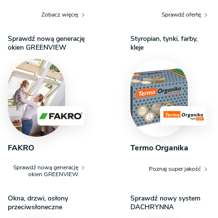
Poddasze stanowi prywatną część domu, gwarantującą
Zobacz więcej
Sprawdź ofertę
mieszkańcom spokój i swobodę. Znajdują się tu ustronne
pokoje sypialniane, które dzięki obecności okien
Sprawdź nową generację
Styropian, tynki, farby,
dachowych są jasne i przytulne. Z korytarza na poddaszu
okien GREENVIEW
kleje
dostępna jest również druga, duża i wygodna łazienka,
serwująca strefę nocną.
FAKRO
Termo Organika
Sprawdź nową generację
Poznaj super jakość
okien GREENVIEW
Okna, drzwi, osłony
Sprawdź nowy system
przeciwsłoneczne
DACHRYNNA