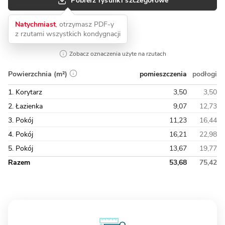
Pobierz rysunki szczegółowe
Natychmiast
, otrzymasz PDF-y
z rzutami wszystkich kondygnacji
Zobacz oznaczenia użyte na rzutach
pomieszczenia
podłogi
Powierzchnia (m²)
1. Korytarz
3,50
3,50
2. Łazienka
9,07
12,73
3. Pokój
11,23
16,44
4. Pokój
16,21
22,98
5. Pokój
13,67
19,77
Razem
53,68
75,42