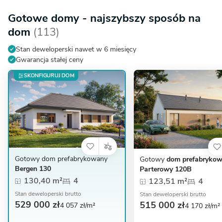
Gotowe domy - najszybszy sposób na
dom
(113)
Stan deweloperski nawet w 6 miesięcy
Gwarancja stałej ceny
SKONFIGURUJ DOM
Gotowy dom prefabrykowany
Gotowy
dom prefabryko
Bergen 130
Parterowy 120B
130,40 m²
4
123,51 m²
4
Stan deweloperski brutto
Stan deweloperski brutto
529 000 zł
515 000 zł
4 057 zł/m²
4 170 zł/m²