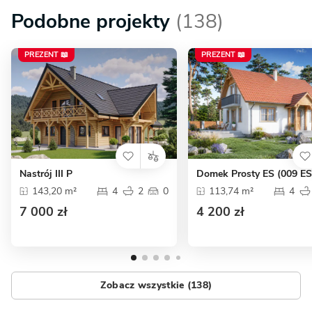
Podobne projekty
(138)
PREZENT 📖
PREZENT 📖
Nastrój III P
Domek Prosty ES (009 ES
143,20 m²
4
2
0
113,74 m²
4
7 000 zł
4 200 zł
Zobacz wszystkie (138)