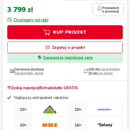
3 799 zł
Powiadom
o promocji
Dostępny od ręki
KUP PROJEKT
Zapytaj o projekt
Gwarancja najniższej ceny
Darmowa dostawa
100 dni
na wymianę,
Paczkomaty, kurier
30 dni
na zwrot
Zyskaj najwięcej!
Extradodatki GRATIS:
Najlepszy extrapakiet rabatów
15
10
%
%
10
16
%
%