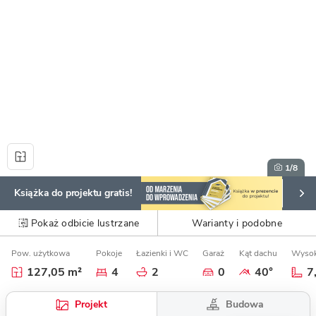
1
/8
Książka do projektu gratis!
Pokaż odbicie lustrzane
Warianty i podobne
Pow. użytkowa
Pokoje
Łazienki i WC
Garaż
Kąt dachu
Wysok
127,05 m²
4
2
0
40°
7
Budowa
Projekt