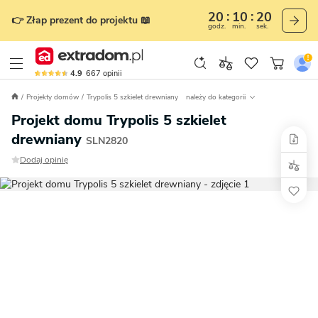
20
10
18
👉 Złap prezent do projektu 📖
godz.
min.
sek.
4.9
667
opinii
Projekty domów
Trypolis 5 szkielet drewniany
należy do kategorii
Projekt domu Trypolis 5 szkielet
drewniany
SLN2820
Dodaj opinię