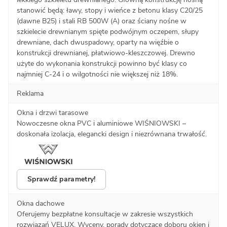
stanowić będą: ławy, stopy i wieńce z betonu klasy C20/25
(dawne B25) i stali RB 500W (A) oraz ściany nośne w
szkielecie drewnianym spięte podwójnym oczepem, słupy
drewniane, dach dwuspadowy, oparty na więźbie o
konstrukcji drewnianej, płatwiowo-kleszczowej. Drewno
użyte do wykonania konstrukcji powinno być klasy co
najmniej C-24 i o wilgotności nie większej niż 18%.
Reklama
Okna i drzwi tarasowe
Nowoczesne okna PVC i aluminiowe WIŚNIOWSKI –
doskonała izolacja, elegancki design i niezrównana trwałość.
Sprawdź parametry!
Okna dachowe
Oferujemy bezpłatne konsultacje w zakresie wszystkich
rozwiązań VELUX. Wyceny, porady dotyczące doboru okien i