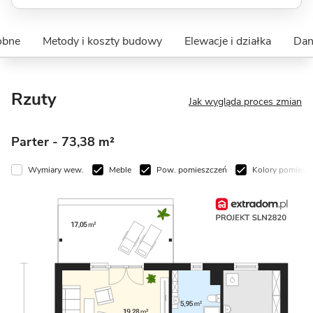
obne
Metody i koszty budowy
Elewacje i działka
Dan
Rzuty
Jak wygląda proces zmian
Parter
- 73,38 m²
Wymiary wew.
Meble
Pow. pomieszczeń
Kolory pomiesz