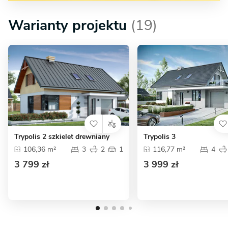
Warianty projektu
(19)
Trypolis 3
Trypolis 2 szkielet drewniany
116,77 m²
4
106,36 m²
3
2
1
3 999 zł
3 799 zł