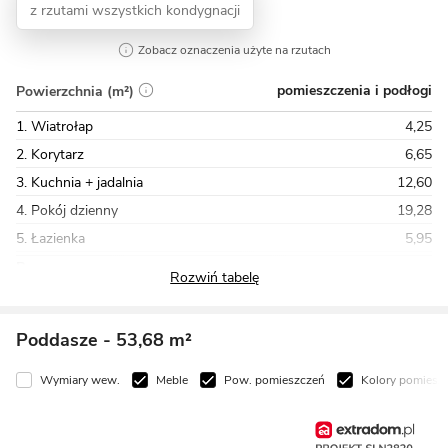
z rzutami wszystkich kondygnacji
Zobacz oznaczenia użyte na rzutach
pomieszczenia i podłogi
Powierzchnia (m²)
1. Wiatrołap
4,25
2. Korytarz
6,65
3. Kuchnia + jadalnia
12,60
4. Pokój dzienny
19,28
5. Łazienka
5,95
Razem
73,38
Poddasze
- 53,68 m²
Wymiary wew.
Meble
Pow. pomieszczeń
Kolory pomiesz