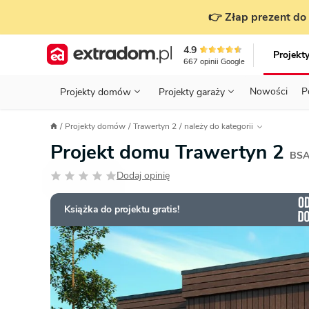
👉 Złap prezent do 
4.9
Projekt
667
opinii
Google
Nowości
P
Projekty domów
Projekty garaży
KONDYGNACJE
PRZED BUDOWĄ - ETAP 1
STANOWISKA
Projekty domów
Trawertyn 2
należy do kategorii
Projekty domów
Parterowe
Piętrowe
Projekty garaży
do 70 m²
Projekt domu Trawertyn 2
POWIERZCHNIA
WYBIERAM PROJEKT - ETAP 2
TYP
BSA
Działka
Dodaj opinię
GARAŻ
BUDUJĘ DOM - ETAP 3
DACH
Technol
DACH
URZĄDZAM DOM - ETAP 4
Zobacz wszystkie kategorie
Książka do projektu gratis!
KONSTRUKCJA
PRZEPISY I FORMALNOŚCI
STYL
FINANSE I KOSZTY
ZABUDOWA
OZE