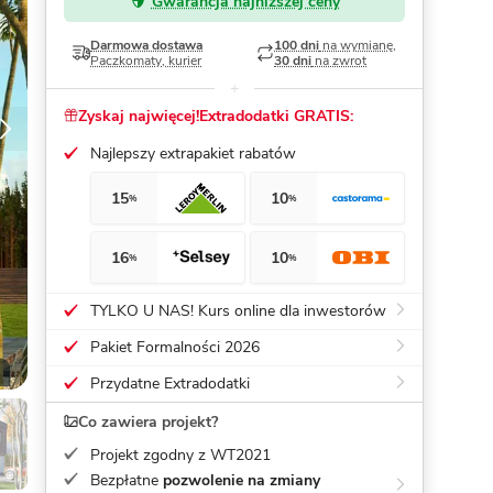
Gwarancja najniższej ceny
Dom pasywny
- co to znaczy
Darmowa dostawa
100 dni
na wymianę,
Paczkomaty, kurier
30 dni
na zwrot
Zyskaj najwięcej!
Extradodatki GRATIS:
Najlepszy extrapakiet rabatów
15
10
%
%
16
10
%
%
TYLKO U NAS! Kurs online dla inwestorów
Pakiet Formalności 2026
Przydatne Extradodatki
Co zawiera projekt?
Projekt zgodny z WT2021
Bezpłatne
pozwolenie na zmiany