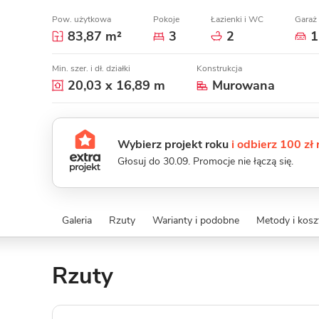
Pow. użytkowa
Pokoje
Łazienki i WC
Garaż
83,87 m²
3
2
1
Min. szer. i dł. działki
Konstrukcja
20,03 x 16,89 m
Murowana
Wybierz projekt roku
i odbierz 100 zł
Głosuj do 30.09. Promocje nie łączą się.
Galeria
Rzuty
Warianty i podobne
Metody i kos
Rzuty