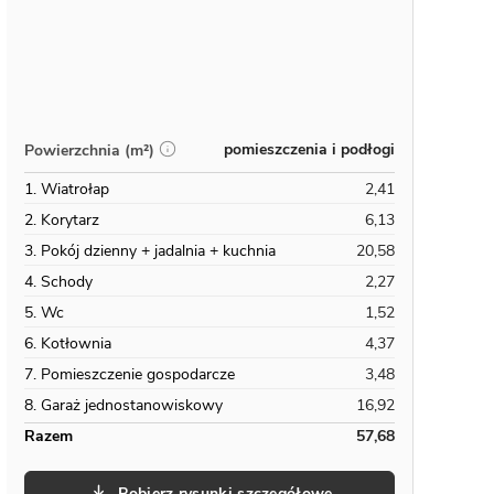
pomieszczenia i podłogi
Powierzchnia (m²)
1. Wiatrołap
2,41
2. Korytarz
6,13
3. Pokój dzienny + jadalnia + kuchnia
20,58
4. Schody
2,27
5. Wc
1,52
6. Kotłownia
4,37
7. Pomieszczenie gospodarcze
3,48
8. Garaż jednostanowiskowy
16,92
Razem
57,68
Pobierz rysunki szczegółowe