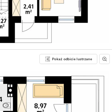
Pokaż odbicie lustrzane