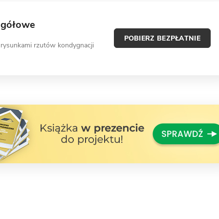
egółowe
POBIERZ BEZPŁATNIE
 rysunkami rzutów kondygnacji