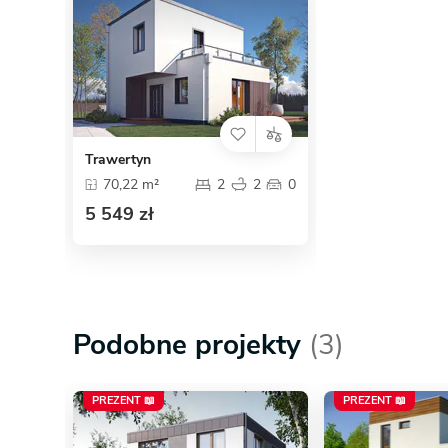
Trawertyn
70,22 m²
2
2
0
5 549 zł
Podobne projekty
(3)
PREZENT 📖
PREZENT 📖