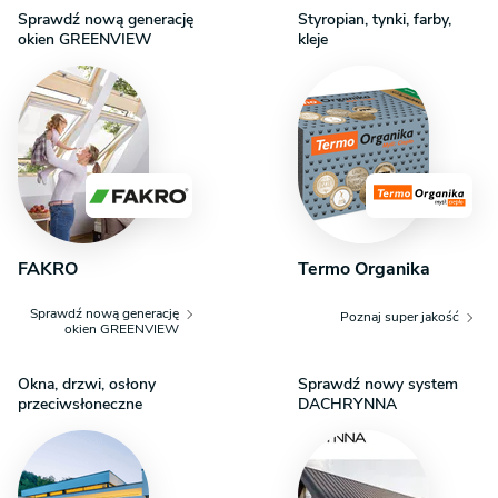
przestrzeń do relaksu na świeżym powietrzu.
Sprawdź nową generację
Styropian, tynki, farby,
okien GREENVIEW
kleje
FAKRO
Termo Organika
Sprawdź nową generację
Poznaj super jakość
okien GREENVIEW
Okna, drzwi, osłony
Sprawdź nowy system
przeciwsłoneczne
DACHRYNNA