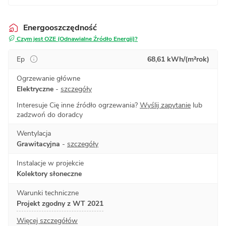
Energooszczędność
Czym jest OZE (Odnawialne Źródło Energii)?
Ep
68,61 kWh/(m²rok)
Ogrzewanie główne
Elektryczne
-
szczegóły
Interesuje Cię inne źródło ogrzewania?
Wyślij zapytanie
lub
zadzwoń do doradcy
Wentylacja
Grawitacyjna
-
szczegóły
Instalacje w projekcie
Kolektory słoneczne
Warunki techniczne
Projekt zgodny z WT 2021
Więcej szczegółów