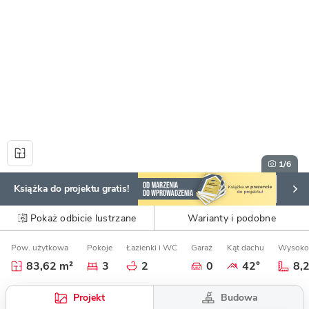
1
/6
Książka do projektu gratis!
Pokaż odbicie lustrzane
Warianty i podobne
Pow. użytkowa
Pokoje
Łazienki i WC
Garaż
Kąt dachu
Wysoko
83,62 m²
3
2
0
42°
8,
Budowa
Projekt