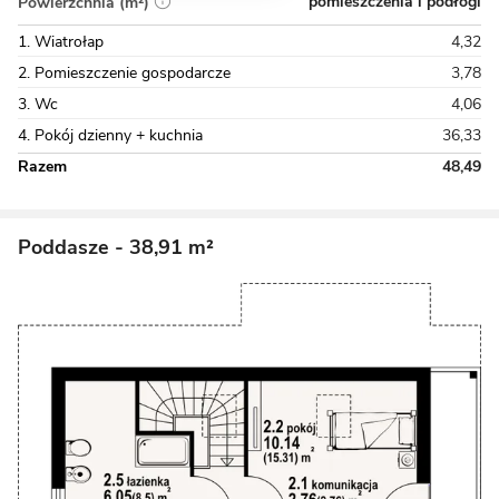
pomieszczenia i podłogi
Powierzchnia (m²)
1. Wiatrołap
4,32
2. Pomieszczenie gospodarcze
3,78
3. Wc
4,06
4. Pokój dzienny + kuchnia
36,33
Razem
48,49
Poddasze
- 38,91 m²