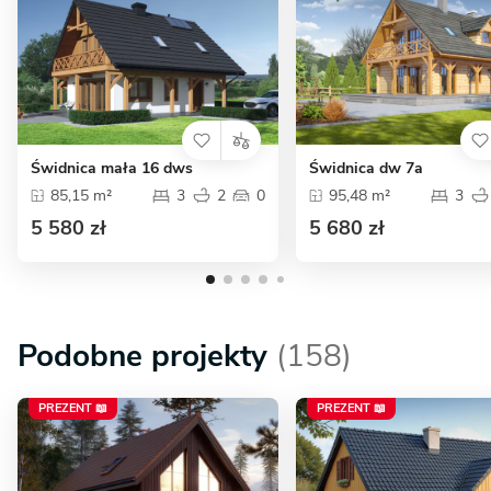
Świdnica mała 16 dws
Świdnica dw 7a
85,15 m²
3
2
0
95,48 m²
3
5 580 zł
5 680 zł
Podobne projekty
(158)
PREZENT 📖
PREZENT 📖