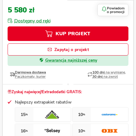
5 580 zł
Powiadom
o promocji
Dostępny od ręki
KUP PROJEKT
Zapytaj o projekt
Gwarancja najniższej ceny
Darmowa dostawa
100 dni
na wymianę,
Paczkomaty, kurier
30 dni
na zwrot
Zyskaj najwięcej!
Extradodatki GRATIS:
Najlepszy extrapakiet rabatów
15
10
%
%
16
10
%
%