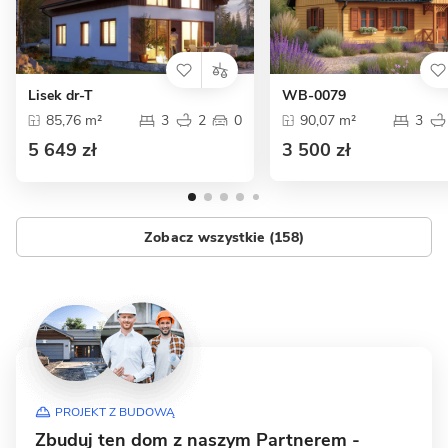
Lisek dr-T
WB-0079
85,76 m²
3
2
0
90,07 m²
3
5 649 zł
3 500 zł
Zobacz wszystkie (158)
PROJEKT Z BUDOWĄ
Zbuduj ten dom z naszym Partnerem -