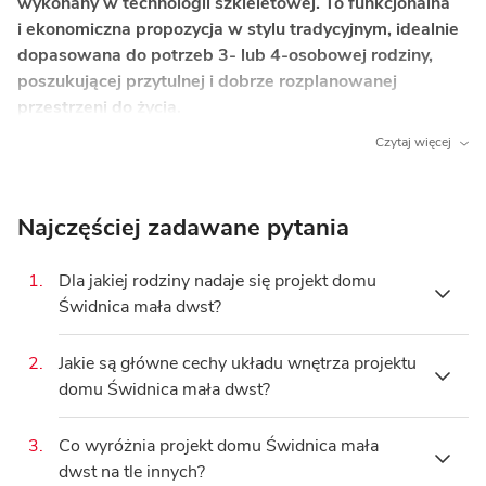
wykonany w technologii szkieletowej. To funkcjonalna
i ekonomiczna propozycja w stylu tradycyjnym, idealnie
dopasowana do potrzeb 3- lub 4-osobowej rodziny,
poszukującej przytulnej i dobrze rozplanowanej
przestrzeni do życia.
Czytaj więcej
Co wyróżnia ten dom?
Otwarta strefa dzienna
– połączony pokój
dzienny z kuchnią tworzy wspólną przestrzeń,
Najczęściej zadawane pytania
która sprzyja integracji domowników.
1.
Dla jakiej rodziny nadaje się projekt domu
Klimatyczny kominek
– kominek w salonie buduje
Świdnica mała dwst?
wyjątkową, ciepłą atmosferę i stanowi doskonałe
źródło dodatkowego ciepła.
2.
Jakie są główne cechy układu wnętrza projektu
Projekt domu Świdnica mała dwst jest idealny
Taras i balkon
– obecność tarasu na parterze oraz
domu Świdnica mała dwst?
dla
3- lub 4-osobowej rodziny
, która ceni sobie
balkonu na poddaszu zapewnia wygodny kontakt
funkcjonalną i przytulną przestrzeń. Z
trzema
z otaczającym ogrodem i naturą.
pokojami
i
83.62 m²
powierzchni użytkowej,
3.
Co wyróżnia projekt domu Świdnica mała
Główną cechą jest jasny podział na
strefę
Jasny podział kondygnacyjny
– czytelne
dom oferuje komfortowe warunki do życia.
dwst na tle innych?
dzienną
na parterze i
strefę nocną
na poddaszu,
rozdzielenie strefy dziennej na parterze od strefy