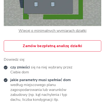
Więcej o minimalnych wymiarach działki
Zamów bezpłatną analizę działki
Dowiedz się:
czy zmieści
się na niej wybrany przez
Ciebie dom
jakie parametry musi spełniać dom
według miejscowego planu
zagospodarowania lub warunków
zabudowy (np. kąt nachylenia i typ
dachu, liczba kondygnacji itp.