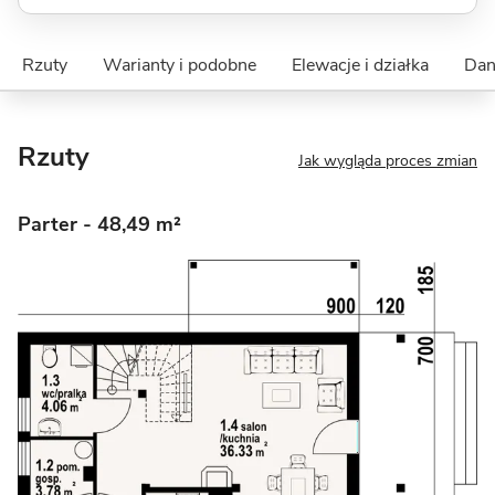
Rzuty
Warianty i podobne
Elewacje i działka
Dan
Rzuty
Jak wygląda proces zmian
Parter
- 48,49 m²