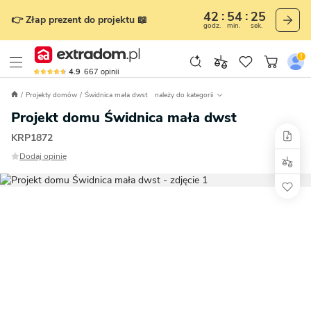
42
54
24
👉 Złap prezent do projektu 📖
godz.
min.
sek.
4.9
667
opinii
Projekty domów
Świdnica mała dwst
należy do kategorii
Projekt domu Świdnica mała dwst
KRP1872
Dodaj opinię