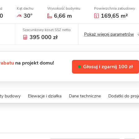
aż
Kąt dachu
Wysokość budynku
Powierzchnia zabudowy
0
30°
6,66 m
169,65 m²
Szacunkowy koszt SSZ netto
Pokaż więcej parametrów
395 000 zł
 rabatu
na projekt domu!
Głosuj i zgarnij 100 zł
zty budowy
Elewacje i działka
Dane techniczne
Dodatki do proj