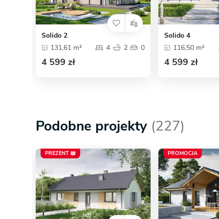
Solido 2
Solido 4
131,61 m²
4
2
0
116,50 m²
4 599 zł
4 599 zł
Podobne projekty
(227)
PREZENT 📖
PROMOCJA