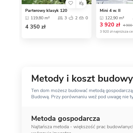
Parterowy klasyk 120
Mini 4 w. II
119,80 m²
3
2
0
122,90 m²
3 920 zł
4 900 
4 350 zł
3 920 zł najniższa c
Metody i koszt budowy
Ten dom możesz budować metodą gospodarczą, s
Budową. Przy porównaniu weź pod uwagę nie tylk
Metoda gospodarcza
Najtańsza metoda - większość prac
budowlanyc