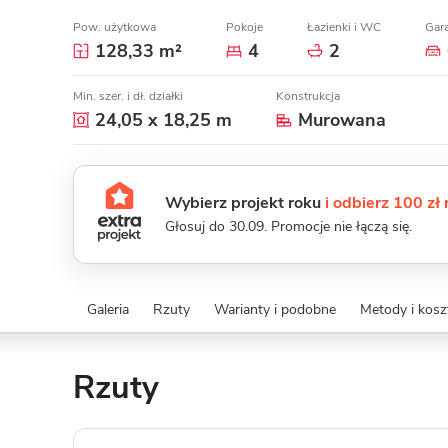
Pow. użytkowa
Pokoje
Łazienki i WC
Gar
128,33 m²
4
2
Min. szer. i dł. działki
Konstrukcja
24,05 x 18,25 m
Murowana
Wybierz projekt roku
i odbierz 100 zł
Głosuj do 30.09. Promocje nie łączą się.
Galeria
Rzuty
Warianty i podobne
Metody i kos
Rzuty