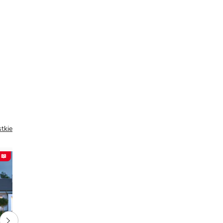
tkie
 📖
PREZENT 📖