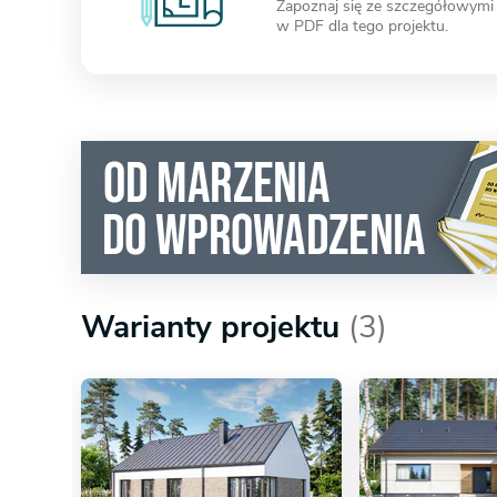
Zapoznaj się ze szczegółowymi
w PDF dla tego projektu.
Warianty projektu
(3)