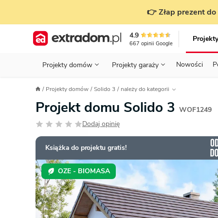
👉 Złap prezent do 
4.9
Projekt
667
opinii
Google
Nowości
P
Projekty domów
Projekty garaży
KONDYGNACJE
PRZED BUDOWĄ - ETAP 1
STANOWISKA
Projekty domów
Solido 3
należy do kategorii
Projekty domów
Parterowe
Piętrowe
Projekty garaży
do 70 m²
Projekt domu Solido 3
POWIERZCHNIA
WYBIERAM PROJEKT - ETAP 2
TYP
WOF1249
Działka
Dodaj opinię
GARAŻ
BUDUJĘ DOM - ETAP 3
DACH
Technol
DACH
URZĄDZAM DOM - ETAP 4
Zobacz wszystkie kategorie
Książka do projektu gratis!
KONSTRUKCJA
PRZEPISY I FORMALNOŚCI
OZE - BIOMASA
STYL
FINANSE I KOSZTY
ZABUDOWA
OZE