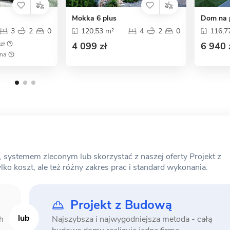
Mokka 6 plus
Dom na p
3
2
0
120,53 m²
4
2
0
116,7
zł
4 099 zł
6 940 
ena
ystemem zleconym lub skorzystać z naszej oferty Projekt z
o koszt, ale też różny zakres prac i standard wykonania.
Projekt z Budową
h
Najszybsza i najwygodniejsza metoda -
całą