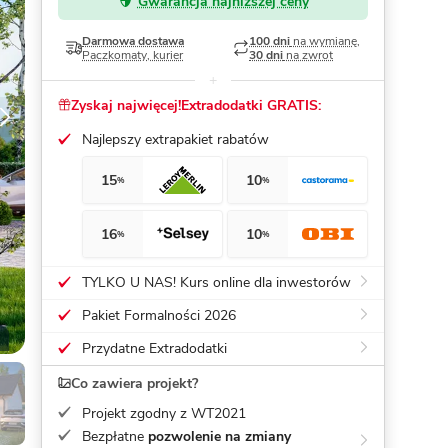
Gwarancja najniższej ceny
Dom pasywny
- co to znaczy
Darmowa dostawa
100 dni
na wymianę,
Paczkomaty, kurier
30 dni
na zwrot
Zyskaj najwięcej!
Extradodatki GRATIS:
Najlepszy extrapakiet rabatów
15
10
%
%
16
10
%
%
TYLKO U NAS! Kurs online dla inwestorów
Pakiet Formalności 2026
Przydatne Extradodatki
Co zawiera projekt?
Projekt zgodny z WT2021
Bezpłatne
pozwolenie na zmiany