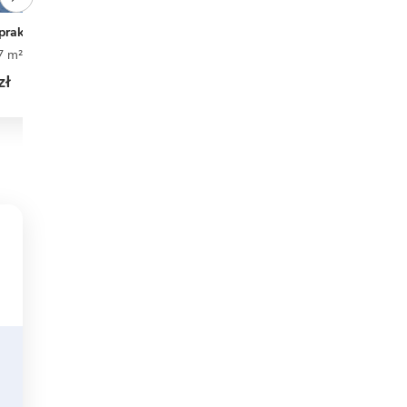
raktycznej 2
N24-BG
7 m²
3
2
0
120,40 m²
4
2
0
zł
5 750 zł