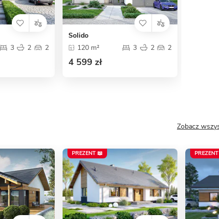
Solido
3
2
2
120 m²
3
2
2
4 599 zł
Zobacz wszys
PREZENT 📖
PREZENT