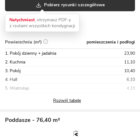
Pobierz rysunki szczegółowe
Natychmiast
, otrzymasz PDF-y
z rzutami wszystkich kondygnacji
pomieszczenia i podłogi
Powierzchnia (m²)
1. Pokój dzienny + jadalnia
23,90
2. Kuchnia
11,10
3. Pokój
10,40
4. Hall
6,10
5. Wiatrołap
4,10
Razem
95,80
Poddasze
- 76,40 m²