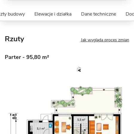
szty budowy
Elewacje i działka
Dane techniczne
Dod
Rzuty
Jak wygląda proces zmian
Parter
- 95,80 m²