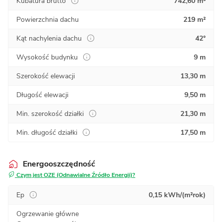
Kubatura brutto
742,60 m³
Powierzchnia dachu
219 m²
Kąt nachylenia dachu
42°
Wysokość budynku
9 m
Szerokość elewacji
13,30 m
Długość elewacji
9,50 m
Min. szerokość działki
21,30 m
Min. długość działki
17,50 m
Energooszczędność
Czym jest OZE (Odnawialne Źródło Energii)?
Ep
0,15 kWh/(m²rok)
Ogrzewanie główne