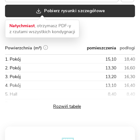
Pobierz rysunki szczegółowe
Natychmiast
, otrzymasz PDF-y
z rzutami wszystkich kondygnacji
pomieszczenia
podłogi
Powierzchnia (m²)
1. Pokój
15,10
18,40
2. Pokój
13,30
16,60
3. Pokój
13,20
16,30
4. Pokój
13,10
16,40
5. Hall
8,40
8,40
Razem
76,40
94,40