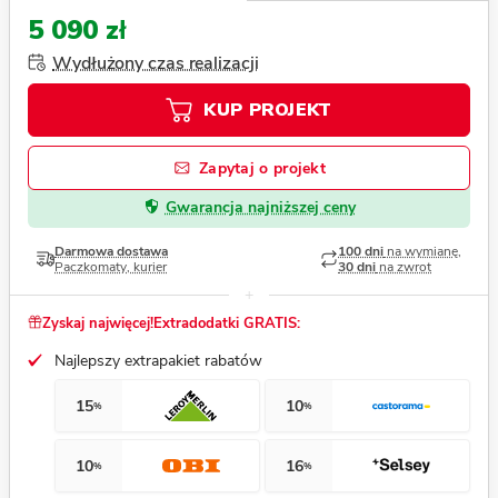
5 090 zł
Wydłużony czas realizacji
KUP PROJEKT
Zapytaj o projekt
Gwarancja najniższej ceny
Darmowa dostawa
100 dni
na wymianę,
Paczkomaty, kurier
30 dni
na zwrot
Zyskaj najwięcej!
Extradodatki GRATIS:
Najlepszy extrapakiet rabatów
15
10
%
%
10
16
%
%