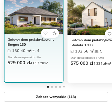
Gotowy dom prefabrykowany
Gotowy
dom prefabryko
Bergen 130
Stodoła 130B
130,40 m²
4
132,68 m²
5
Stan deweloperski brutto
Stan deweloperski brutto
529 000 zł
575 000 zł
4 057 zł/m²
4 334 zł/m²
Zobacz wszystkie (113)