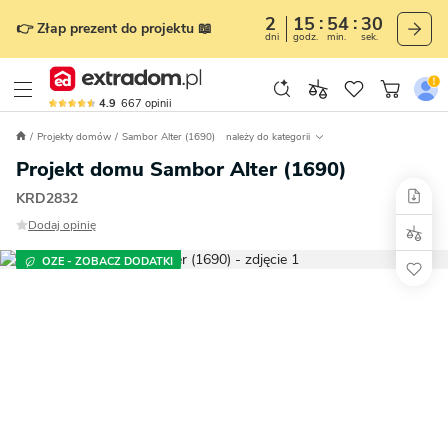
2
15
54
28
👉 Złap prezent do projektu 📖
dni
godz.
min.
sek.
4.9
667
opinii
Projekty domów
Sambor Alter (1690)
należy do kategorii
Projekt domu Sambor Alter (1690)
KRD2832
Dodaj opinię
OZE - ZOBACZ DODATKI