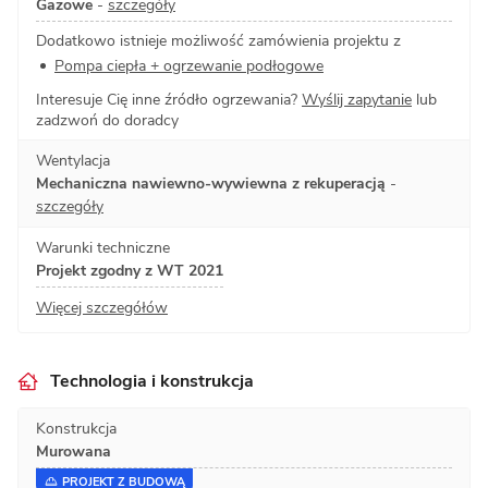
Gazowe
-
szczegóły
Dodatkowo istnieje możliwość zamówienia projektu z
Pompa ciepła + ogrzewanie podłogowe
Interesuje Cię inne źródło ogrzewania?
Wyślij zapytanie
lub
zadzwoń do doradcy
Wentylacja
Mechaniczna nawiewno-wywiewna z rekuperacją
-
szczegóły
Warunki techniczne
Projekt zgodny z WT 2021
Więcej szczegółów
Technologia i konstrukcja
Konstrukcja
Murowana
PROJEKT Z BUDOWĄ