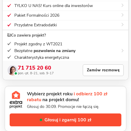
TYLKO U NAS! Kurs online dla inwestorów
Pakiet Formalności 2026
Przydatne Extradodatki
Co zawiera projekt?
Projekt zgodny z WT2021
Bezpłatne
pozwolenie na zmiany
Charakterystyka energetyczna
71 715 20 60
Zamów rozmowę
pon.-pt. 8-21, sob. 9-17
Wybierz projekt roku
i odbierz 100 zł
rabatu
na projekt domu!
Głosuj do 30.09. Promocje nie łączą się.
Głosuj i zgarnij 100 zł