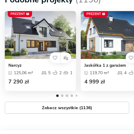
PREZENT 📖
PREZENT 📖
Narcyz
Jaskółka 1 z garażem
125,06 m²
5
2
1
119,70 m²
4
7 290 zł
4 999 zł
Zobacz wszystkie (1136)