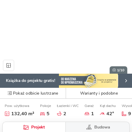
1
/10
Książka do projektu gratis!
Pokaż odbicie lustrzane
Warianty i podobne
Pow. użytkowa
Pokoje
Łazienki i WC
Garaż
Kąt dachu
Wysok
132,40 m²
5
2
1
42°
9
Budowa
Projekt