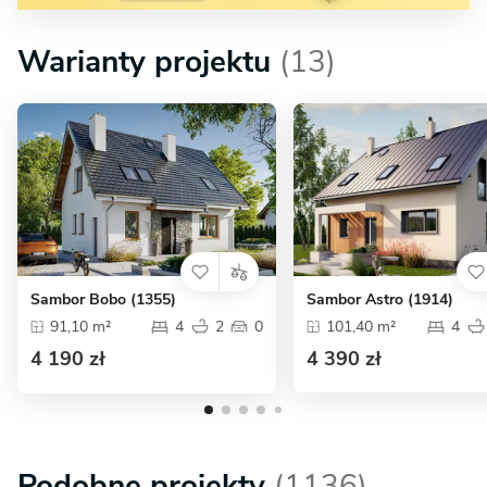
Warianty projektu
(13)
Sambor Bobo (1355)
Sambor Astro (1914)
91,10 m²
4
2
0
101,40 m²
4
4 190 zł
4 390 zł
Podobne projekty
(1136)