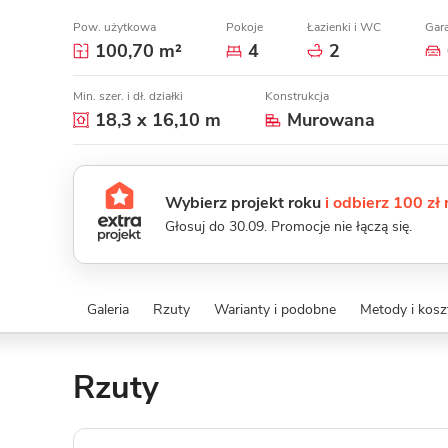
Pow. użytkowa
Pokoje
Łazienki i WC
Gar
100,70 m²
4
2
Min. szer. i dł. działki
Konstrukcja
18,3 x 16,10 m
Murowana
Wybierz projekt roku
i odbierz 100 zł
Głosuj do 30.09. Promocje nie łączą się.
Galeria
Rzuty
Warianty i podobne
Metody i kos
Rzuty