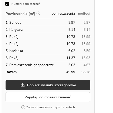
Numery pomieszczeń
pomieszczenia
podłogi
Powierzchnia (m²)
1. Schody
2,97
2,97
2. Korytarz
5,14
5,14
3. Pokój
10,73
13,99
4. Pokój
10,73
13,99
5. Łazienka
6,02
8,59
6. Pokój
11,37
13,93
7. Pomieszczenie gospodarcze
3,03
4,67
Razem
49,99
63,28
Pobierz rysunki szczegółowe
Zapytaj, co możesz zmienić
Zobacz oznaczenia użyte na rzutach