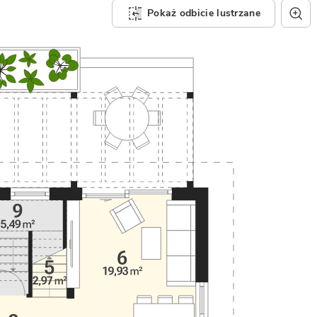
Pokaż odbicie lustrzane