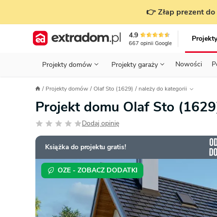
👉 Złap prezent do 
4.9
Projekt
667
opinii
Google
Nowości
P
Projekty domów
Projekty garaży
KONDYGNACJE
PRZED BUDOWĄ - ETAP 1
STANOWISKA
Projekty domów
Olaf Sto (1629)
należy do kategorii
Projekty domów
Parterowe
Piętrowe
Projekty garaży
do 70 m²
Projekt domu Olaf Sto (162
POWIERZCHNIA
WYBIERAM PROJEKT - ETAP 2
TYP
Działka
Dodaj opinię
GARAŻ
BUDUJĘ DOM - ETAP 3
DACH
Technol
DACH
URZĄDZAM DOM - ETAP 4
Zobacz wszystkie kategorie
Książka do projektu gratis!
KONSTRUKCJA
PRZEPISY I FORMALNOŚCI
OZE - ZOBACZ DODATKI
STYL
FINANSE I KOSZTY
ZABUDOWA
OZE