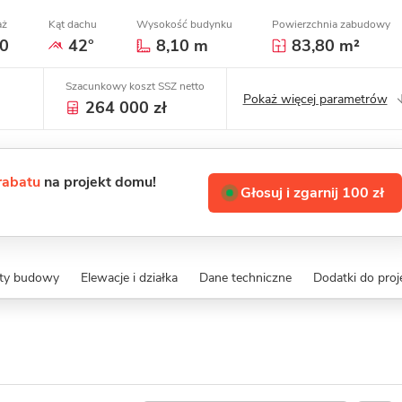
aż
Kąt dachu
Wysokość budynku
Powierzchnia zabudowy
0
42°
8,10 m
83,80 m²
Szacunkowy koszt SSZ netto
Pokaż więcej parametrów
264 000 zł
 rabatu
na projekt domu!
Głosuj i zgarnij 100 zł
zty budowy
Elewacje i działka
Dane techniczne
Dodatki do proj