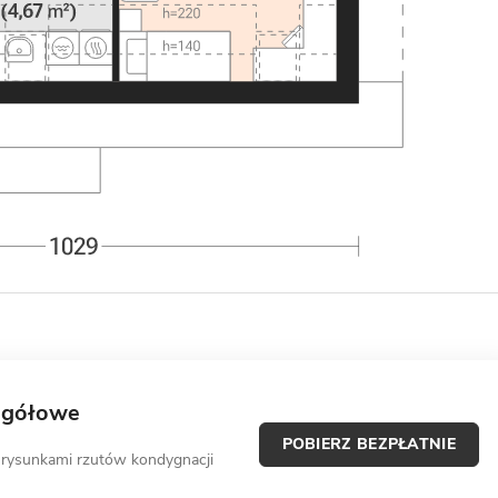
egółowe
POBIERZ BEZPŁATNIE
 rysunkami rzutów kondygnacji