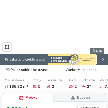
1
/26
Książka do projektu gratis!
Pokaż odbicie lustrzane
Warianty i podobne
Pow. użytkowa
Pokoje
Łazienki i WC
Garaż
Kąt dachu
Wysok
186,32 m²
5
2
2
2°
7
Budowa
Projekt