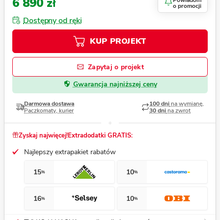
6 890 zł
Powiadom
o promocji
Dostępny od ręki
KUP PROJEKT
Zapytaj o projekt
Gwarancja najniższej ceny
Darmowa dostawa
100 dni
na wymianę,
Paczkomaty, kurier
30 dni
na zwrot
Zyskaj najwięcej!
Extradodatki GRATIS:
Najlepszy extrapakiet rabatów
15
10
%
%
16
10
%
%