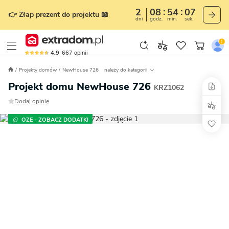
2
08
54
06
👉 Złap prezent do projektu 📖
dni
godz.
min.
sek.
4.9
667
opinii
Projekty domów
NewHouse 726
należy do kategorii
Projekt domu NewHouse 726
KRZ1062
Dodaj opinię
OZE - ZOBACZ DODATKI