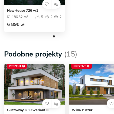
NewHouse 726 w1
186,32 m²
5
2
2
6 890 zł
Podobne projekty
(15)
PREZENT 📖
PREZENT 📖
Gustowny D39 wariant III
Willa l' Azur