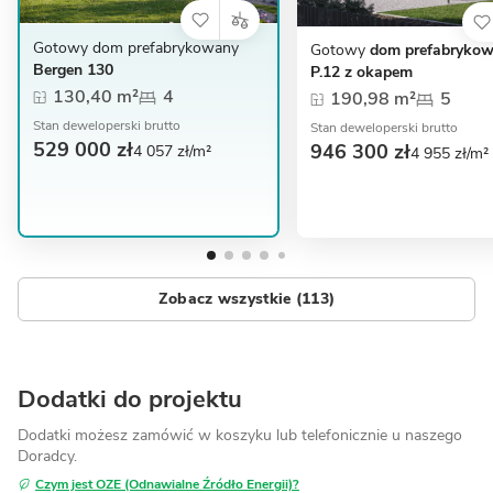
Gotowy dom prefabrykowany
Gotowy
dom prefabryko
Bergen 130
P.12 z okapem
130,40 m²
4
190,98 m²
5
Stan deweloperski brutto
Stan deweloperski brutto
529 000 zł
946 300 zł
4 057 zł/m²
4 955 zł/m²
Zobacz wszystkie (113)
Dodatki do projektu
Dodatki możesz zamówić w koszyku lub telefonicznie
u naszego
Doradcy.
Czym jest OZE (Odnawialne Źródło Energii)?