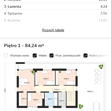
3. Łazienka
4,24
4. Spiżarnia
3,56
5. Kuchnia
13,60
Razem
143,10
Piętro 1
- 84,24 m²
Wymiary wew.
Meble
Pow. pomieszczeń
Kolory pomiesz