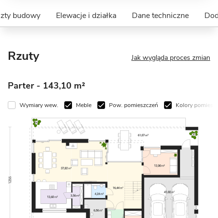
szty budowy
Elewacje i działka
Dane techniczne
Dod
Rzuty
Jak wygląda proces zmian
Parter
- 143,10 m²
Wymiary wew.
Meble
Pow. pomieszczeń
Kolory pomiesz