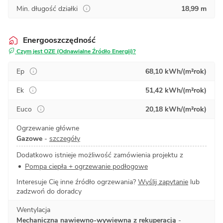
Min. długość działki
18,99 m
Energooszczędność
Czym jest OZE (Odnawialne Źródło Energii)?
Ep
68,10 kWh/(m²rok)
Ek
51,42 kWh/(m²rok)
Euco
20,18 kWh/(m²rok)
Ogrzewanie główne
Gazowe
-
szczegóły
Dodatkowo istnieje możliwość zamówienia projektu z
Pompa ciepła + ogrzewanie podłogowe
Interesuje Cię inne źródło ogrzewania?
Wyślij zapytanie
lub
zadzwoń do doradcy
Wentylacja
Mechaniczna nawiewno-wywiewna z rekuperacją
-