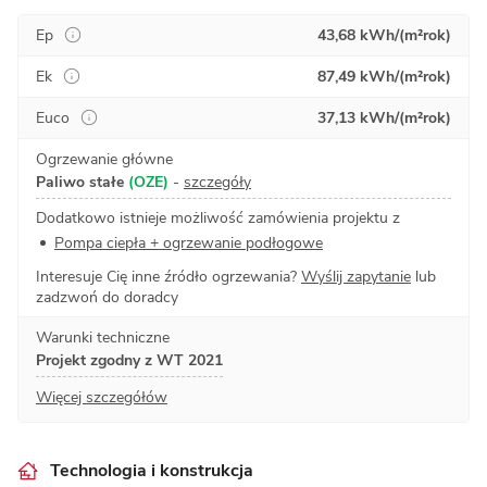
Ep
43,68 kWh/(m²rok)
Ek
87,49 kWh/(m²rok)
Euco
37,13 kWh/(m²rok)
Ogrzewanie główne
Paliwo stałe
(OZE)
-
szczegóły
Dodatkowo istnieje możliwość zamówienia projektu z
Pompa ciepła + ogrzewanie podłogowe
Interesuje Cię inne źródło ogrzewania?
Wyślij zapytanie
lub
zadzwoń do doradcy
Warunki techniczne
Projekt zgodny z WT 2021
Więcej szczegółów
Technologia i konstrukcja