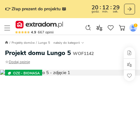
20
12
28
👉 Złap prezent do projektu 📖
godz.
min.
sek.
4.9
667
opinii
Projekty domów
Lungo 5
należy do kategorii
Projekt domu Lungo 5
WOF1142
Dodaj opinię
OZE - BIOMASA