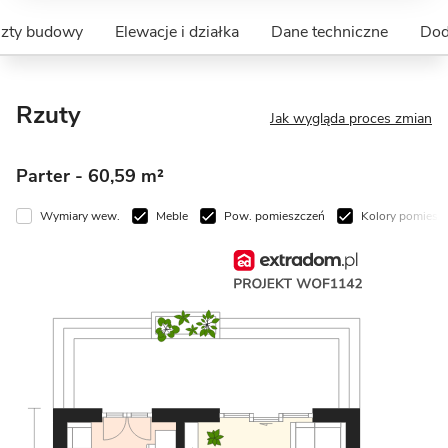
szty budowy
Elewacje i działka
Dane techniczne
Dod
Rzuty
Jak wygląda proces zmian
Parter
- 60,59 m²
Wymiary wew.
Meble
Pow. pomieszczeń
Kolory pomiesz