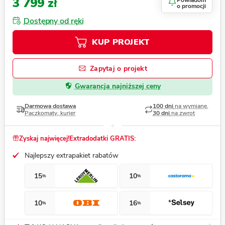
3 799 zł
Powiadom
o promocji
Dostępny od ręki
KUP PROJEKT
Zapytaj o projekt
Gwarancja najniższej ceny
Darmowa dostawa
100 dni
na wymianę,
Paczkomaty, kurier
30 dni
na zwrot
Zyskaj najwięcej!
Extradodatki GRATIS:
Najlepszy extrapakiet rabatów
15
10
%
%
10
16
%
%