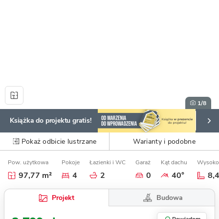
1
/8
Książka do projektu gratis!
Pokaż odbicie lustrzane
Warianty i podobne
Pow. użytkowa
Pokoje
Łazienki i WC
Garaż
Kąt dachu
Wysoko
97,77 m²
4
2
0
40°
8,
Budowa
Projekt