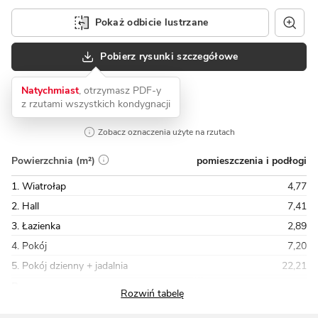
Pokaż odbicie lustrzane
Pobierz rysunki szczegółowe
Natychmiast
, otrzymasz PDF-y
z rzutami wszystkich kondygnacji
Zobacz oznaczenia użyte na rzutach
pomieszczenia i podłogi
Powierzchnia (m²)
1. Wiatrołap
4,77
2. Hall
7,41
3. Łazienka
2,89
4. Pokój
7,20
5. Pokój dzienny + jadalnia
22,21
Razem
60,59