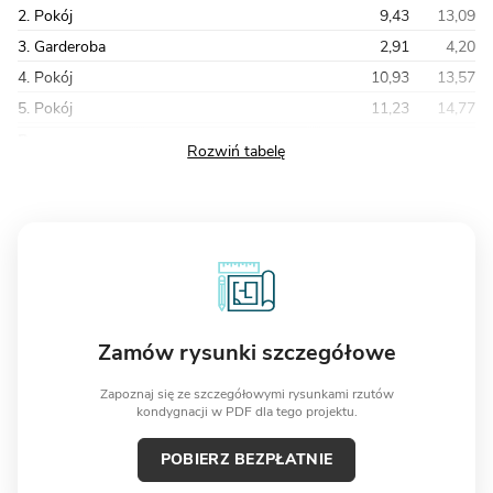
2. Pokój
9,43
13,09
3. Garderoba
2,91
4,20
4. Pokój
10,93
13,57
5. Pokój
11,23
14,77
Razem
43,07
57,86
Zamów rysunki szczegółowe
Zapoznaj się ze szczegółowymi rysunkami rzutów
kondygnacji w PDF dla tego projektu.
POBIERZ BEZPŁATNIE