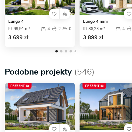
Lungo 4
Lungo 4 mini
99,91 m²
4
2
0
86,23 m²
4
3 699 zł
3 899 zł
Podobne projekty
(546)
PREZENT 📖
PREZENT 📖