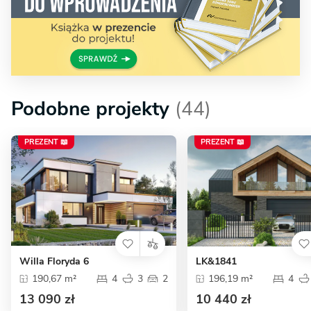
Podobne projekty
(44)
PREZENT 📖
PREZENT 📖
Willa Floryda 6
LK&1841
190,67 m²
4
3
2
196,19 m²
4
13 090 zł
10 440 zł