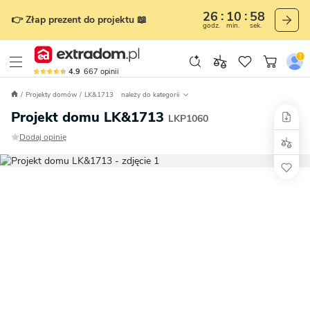
26
10
57
👉 Złap prezent do projektu 📖
godz.
min.
sek.
4.9
667
opinii
Projekty domów
LK&1713
należy do kategorii
Projekt domu LK&1713
LKP1060
Dodaj opinię