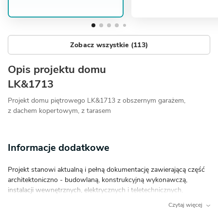
Zobacz wszystkie (113)
Opis projektu domu
LK&1713
Projekt domu piętrowego LK&1713 z obszernym garażem,
z dachem kopertowym, z tarasem
Informacje dodatkowe
Projekt stanowi aktualną i pełną dokumentację zawierającą część
architektoniczno - budowlaną, konstrukcyjną wykonawczą,
instalacji wewnętrznych, elektrycznych i teletechnicznych,
charakterystykę energetyczną oraz uprawnienia projektantów.
Czytaj więcej
Dokumentacja zabezpieczona jest specjalną plombą, której