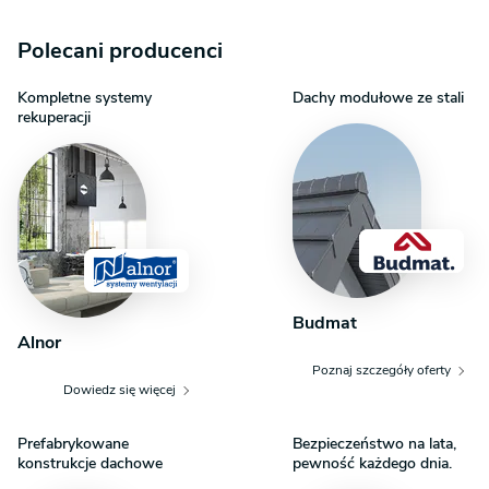
usunięcie uniemożliwi jej zwrot. Zapraszamy do zamówienia
analizy posiadanej działki w celu upewnienia się, że wybrany
Polecani producenci
projekt domu idealnie na nią pasuje.
Kompletne systemy
Dachy modułowe ze stali
rekuperacji
Budmat
Alnor
Poznaj szczegóły oferty
Dowiedz się więcej
Prefabrykowane
Bezpieczeństwo na lata,
konstrukcje dachowe
pewność każdego dnia.