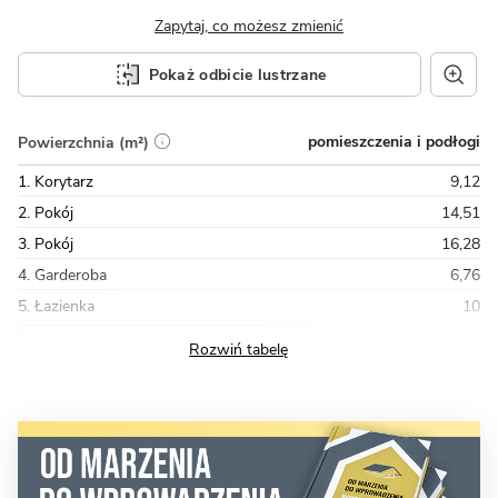
Zapytaj, co możesz zmienić
Pokaż odbicie lustrzane
pomieszczenia i podłogi
Powierzchnia (m²)
1. Korytarz
9,12
2. Pokój
14,51
3. Pokój
16,28
4. Garderoba
6,76
5. Łazienka
10
Razem
87,20