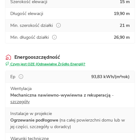
Szerokość elewacji
15 m
Długość elewacji
19,90 m
Min. szerokość działki
21 m
Min. długość działki
26,90 m
Energooszczędność
Czym jest OZE (Odnawialne Źródło Energii)?
Ep
93,83 kWh/(m²rok)
Wentylacja
Mechaniczna nawiewno-wywiewna z rekuperacją
-
szczegóły
Instalacje w projekcie
Ogrzewanie podłogowe
(na całej powierzchni domu lub w
jej części, szczegóły u doradcy)
Warunki techniczne