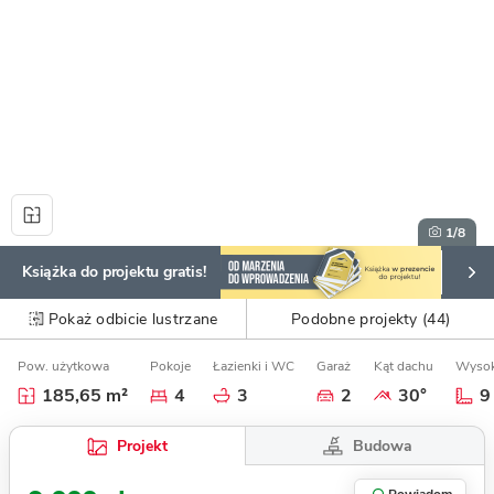
1
/8
Książka do projektu gratis!
Pokaż odbicie lustrzane
Podobne projekty (44)
Pow. użytkowa
Pokoje
Łazienki i WC
Garaż
Kąt dachu
Wysok
185,65 m²
4
3
2
30°
9
Budowa
Projekt