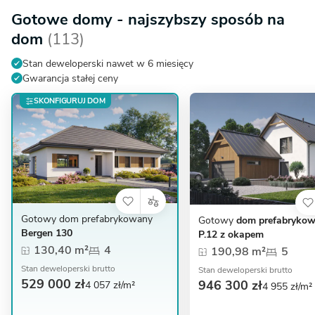
Gotowe domy - najszybszy sposób na
dom
(113)
Stan deweloperski nawet w 6 miesięcy
Gwarancja stałej ceny
SKONFIGURUJ DOM
Gotowy dom prefabrykowany
Gotowy
dom prefabryko
Bergen 130
P.12 z okapem
130,40 m²
4
190,98 m²
5
Stan deweloperski brutto
Stan deweloperski brutto
529 000 zł
946 300 zł
4 057 zł/m²
4 955 zł/m²