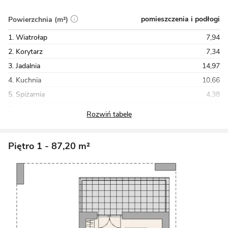
pomieszczenia i podłogi
Powierzchnia (m²)
1. Wiatrołap
7,94
2. Korytarz
7,34
3. Jadalnia
14,97
4. Kuchnia
10,66
5. Spiżarnia
4,38
Razem
136,99
Piętro 1
- 87,20 m²