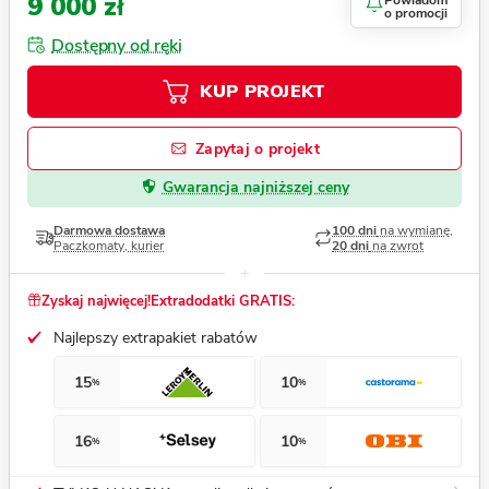
9 000 zł
Powiadom
o promocji
Dostępny od ręki
KUP PROJEKT
Zapytaj o projekt
Gwarancja najniższej ceny
Darmowa dostawa
100 dni
na wymianę,
Paczkomaty, kurier
20 dni
na zwrot
Zyskaj najwięcej!
Extradodatki GRATIS:
Najlepszy extrapakiet rabatów
15
10
%
%
16
10
%
%