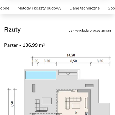
dobne
Metody i koszty budowy
Dane techniczne
Spo
Rzuty
Jak wygląda proces zmian
Parter
- 136,99 m²