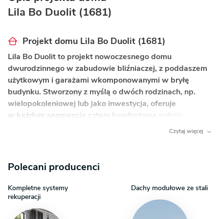
Lila Bo Duolit (1681)
Projekt domu Lila Bo Duolit (1681)
Lila Bo Duolit to projekt nowoczesnego domu
dwurodzinnego w zabudowie bliźniaczej, z poddaszem
użytkowym i garażami wkomponowanymi w bryłę
budynku. Stworzony z myślą o dwóch rodzinach, np.
wielopokoleniowej lub jako inwestycja, oferuje
w każdym segmencie cztery komfortowe pokoje,
idealne dla 3-4 osobowej rodziny.
Czytaj więcej
Co wyróżnia ten dom?
Polecani producenci
Funkcjonalny układ dla dwóch rodzin
– projekt
w formie bliźniaka zapewnia pełną niezależność
Kompletne systemy
Dachy modułowe ze stali
i prywatność obu rodzinom, oferując dwa
rekuperacji
identyczne, lustrzane segmenty mieszkalne.
Nowoczesne przeszklenia
– duże, narożne okno