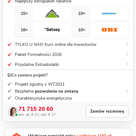
Najlepszy extrapakiet rabatów
15
10
%
%
16
10
%
%
TYLKO U NAS! Kurs online dla inwestorów
Pakiet Formalności 2026
Przydatne Extradodatki
Co zawiera projekt?
Projekt zgodny z WT2021
Bezpłatne
pozwolenie na zmiany
Charakterystyka energetyczna
71 715 20 60
Zamów rozmowę
pon.-pt. 8-21, sob. 9-17