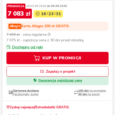
PROMOCJA
od 03.08.2026
do 06.08.2026
7 083 zł
16
23
29
Karta Allegro 200 zł GRATIS
7 433 zł
- cena regularna
7 075 zł
- najniższa cena z 30 dni przed obniżką
Dostępny od ręki
KUP W PROMOCJI
Zapytaj o projekt
Gwarancja najniższej ceny
Darmowa dostawa
100 dni
na wymianę,
Paczkomaty, kurier
30 dni
na zwrot
Zyskaj najwięcej!
Extradodatki GRATIS: