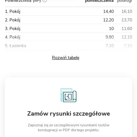
pomieszczenia
podłogi
Powierzchnia (m²)
1. Pokój
14,40
16,10
2. Pokój
12,20
13,70
3. Pokój
10
11,60
4. Pokój
9,80
12,10
5. Łazienka
7,10
7,10
Razem
124,20
138,40
Zamów rysunki szczegółowe
Zapoznaj się ze szczegółowymi rysunkami rzutów
kondygnacji w PDF dla tego projektu.