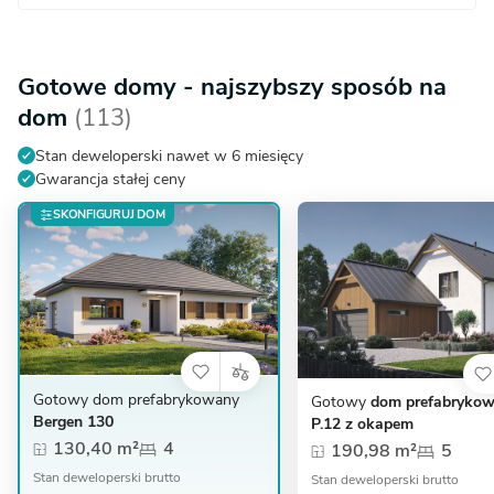
Gotowe domy - najszybszy sposób na
dom
(113)
Stan deweloperski nawet w 6 miesięcy
Gwarancja stałej ceny
SKONFIGURUJ DOM
Gotowy dom prefabrykowany
Gotowy
dom prefabryko
Bergen 130
P.12 z okapem
130,40 m²
4
190,98 m²
5
Stan deweloperski brutto
Stan deweloperski brutto