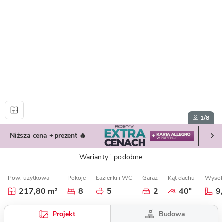
1
/8
Niższa cena + prezent 🔥
Warianty i podobne
Pow. użytkowa
Pokoje
Łazienki i WC
Garaż
Kąt dachu
Wysok
217,80 m²
8
5
2
40°
9
Budowa
Projekt