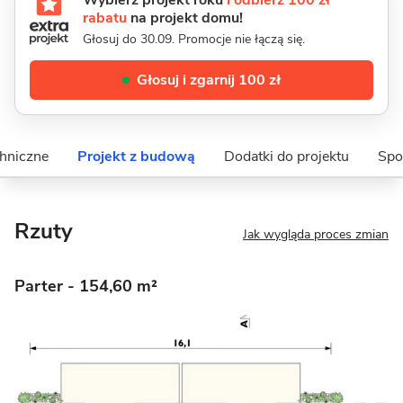
Wybierz projekt roku
i odbierz 100 zł
rabatu
na projekt domu!
Głosuj do 30.09. Promocje nie łączą się.
Głosuj i zgarnij 100 zł
hniczne
Projekt z budową
Dodatki do projektu
Spo
Rzuty
Jak wygląda proces zmian
Parter
- 154,60 m²