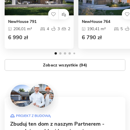
NewHouse 791
NewHouse 764
206,01 m²
4
3
2
190,41 m²
5
6 990 zł
6 790 zł
Zobacz wszystkie (94)
PROJEKT Z BUDOWĄ
Zbuduj ten dom z naszym Partnerem -