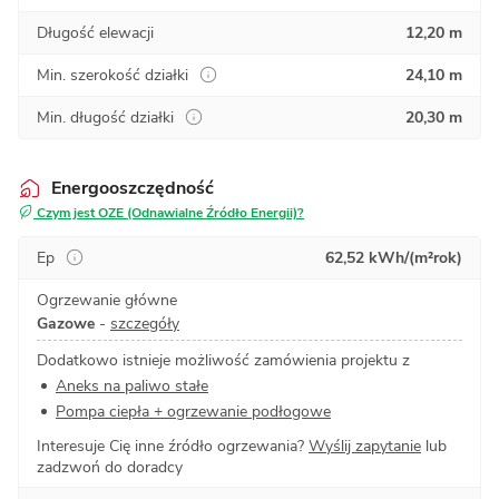
Długość elewacji
12,20 m
Min. szerokość działki
24,10 m
Min. długość działki
20,30 m
Energooszczędność
Czym jest OZE (Odnawialne Źródło Energii)?
Ep
62,52 kWh/(m²rok)
Ogrzewanie główne
Gazowe
-
szczegóły
Dodatkowo istnieje możliwość zamówienia projektu z
Aneks na paliwo stałe
Pompa ciepła + ogrzewanie podłogowe
Interesuje Cię inne źródło ogrzewania?
Wyślij zapytanie
lub
zadzwoń do doradcy