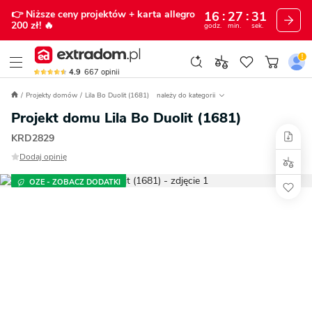
👉 Niższe ceny projektów
+ karta allegro
16
27
29
200 zł!
🔥
godz.
min.
sek.
4.9
667
opinii
Projekty domów
Lila Bo Duolit (1681)
należy do kategorii
Projekt domu Lila Bo Duolit (1681)
KRD2829
Dodaj opinię
OZE - ZOBACZ DODATKI