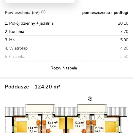
pomieszczenia i podłogi
Powierzchnia (m²)
1. Pokój dzienny + jadalnia
28,10
2. Kuchnia
7,70
3. Hall
5,90
4. Wiatrołap
4,20
5. Łazienka
3,50
Razem
154,60
Poddasze
- 124,20 m²