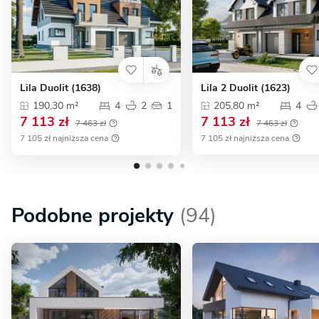
Lila Duolit (1638)
Lila 2 Duolit (1623)
190,30 m²
4
2
1
205,80 m²
4
7 113 zł
7 113 zł
7 463 zł
7 463 zł
7 105 zł najniższa cena
7 105 zł najniższa cena
Podobne projekty
(94)