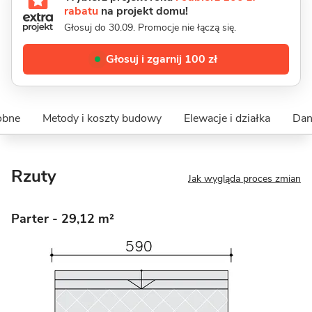
rabatu
na projekt domu!
Głosuj do 30.09. Promocje nie łączą się.
Głosuj i zgarnij 100 zł
obne
Metody i koszty budowy
Elewacje i działka
Dan
Rzuty
Jak wygląda proces zmian
Parter
- 29,12 m²