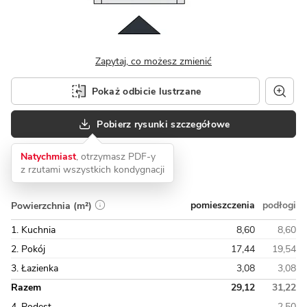
Zapytaj, co możesz zmienić
Pokaż odbicie lustrzane
Pobierz rysunki szczegółowe
Natychmiast
, otrzymasz PDF-y
z rzutami wszystkich kondygnacji
pomieszczenia
podłogi
Powierzchnia (m²)
1. Kuchnia
8,60
8,60
2. Pokój
17,44
19,54
3. Łazienka
3,08
3,08
Razem
29,12
31,22
4. Podest
2,50