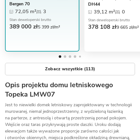
Bergen 70
DH44
72,05 m²
3
39,12 m²
0
Stan deweloperski brutto
Stan deweloperski brutto
389 000 zł
378 108 zł
5 399 zł/m²
9 665 zł/m²
Zobacz wszystkie (113)
Opis projektu domu letniskowego
Topeka LMW07
Jest to niewielki domek letniskowy zaprojektowany w technologii
murowanej, niemal jednoprzestrzenny, z wydzieloną łazienką
na parterze, z antresolą i otwartą przestrzenią ponad pokojem.
Wejście oraz taras przykrywają proste daszki. Uroku dodają
elewacjom także wyważone proporcje zarówno całości jak
i otworów okiennych, miejsca podkreślone okładziną drewnianą,