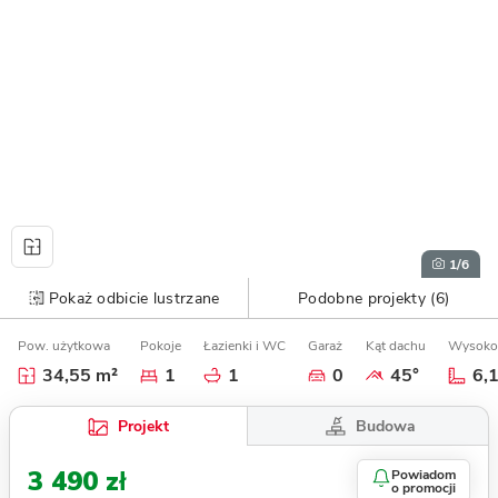
1
/6
Pokaż odbicie lustrzane
Podobne projekty (6)
Pow. użytkowa
Pokoje
Łazienki i WC
Garaż
Kąt dachu
Wysoko
34,55 m²
1
1
0
45°
6,
Budowa
Projekt
3 490 zł
Powiadom
o promocji