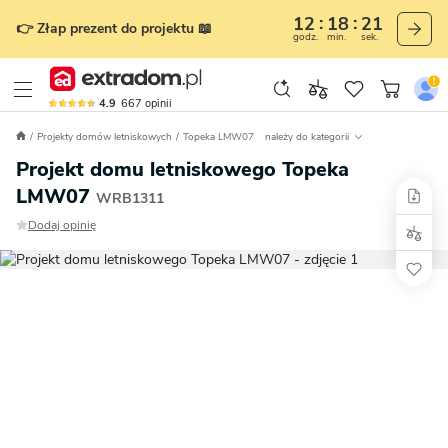
12
18
19
👉 Złap prezent do projektu 📖
godz.
min.
sek.
4.9
667
opinii
Projekty domów letniskowych
Topeka LMW07
należy do kategorii
Projekt domu letniskowego Topeka
LMW07
WRB1311
Dodaj opinię