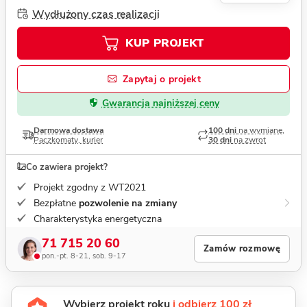
Wydłużony czas realizacji
KUP PROJEKT
Zapytaj o projekt
Gwarancja najniższej ceny
Darmowa dostawa
100 dni
na wymianę,
Paczkomaty, kurier
30 dni
na zwrot
Co zawiera projekt?
Projekt zgodny z WT2021
Bezpłatne
pozwolenie na zmiany
Charakterystyka energetyczna
71 715 20 60
Zamów rozmowę
pon.-pt. 8-21, sob. 9-17
Wybierz projekt roku
i odbierz 100 zł