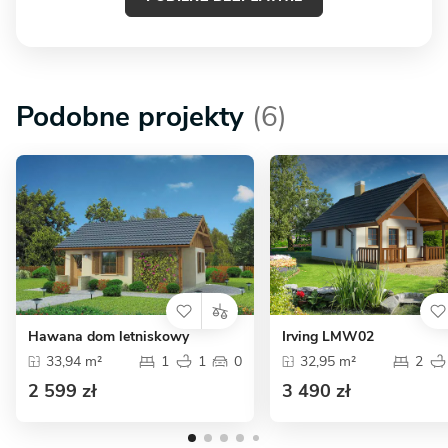
Podobne projekty
(6)
Hawana dom letniskowy
Irving LMW02
33,94 m²
1
1
0
32,95 m²
2
2 599 zł
3 490 zł