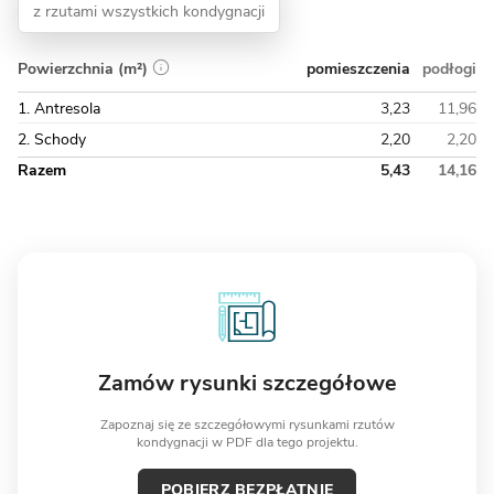
z rzutami wszystkich kondygnacji
pomieszczenia
podłogi
Powierzchnia (m²)
1. Antresola
3,23
11,96
2. Schody
2,20
2,20
Razem
5,43
14,16
Zamów rysunki szczegółowe
Zapoznaj się ze szczegółowymi rysunkami rzutów
kondygnacji w PDF dla tego projektu.
POBIERZ BEZPŁATNIE