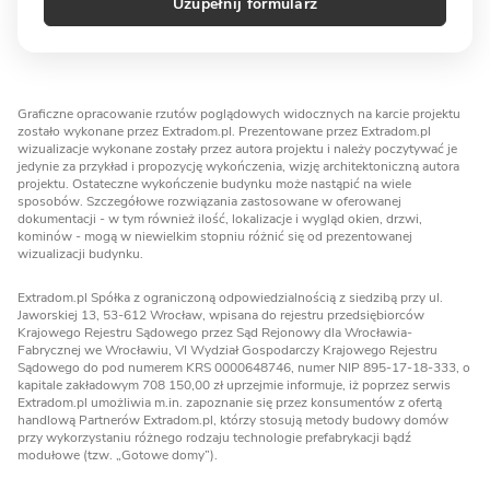
Uzupełnij formularz
Graficzne opracowanie rzutów poglądowych widocznych na karcie projektu
zostało wykonane przez Extradom.pl. Prezentowane przez Extradom.pl
wizualizacje wykonane zostały przez autora projektu i należy poczytywać je
jedynie za przykład i propozycję wykończenia, wizję architektoniczną autora
projektu. Ostateczne wykończenie budynku może nastąpić na wiele
sposobów. Szczegółowe rozwiązania zastosowane w oferowanej
dokumentacji - w tym również ilość, lokalizacje i wygląd okien, drzwi,
kominów - mogą w niewielkim stopniu różnić się od prezentowanej
wizualizacji budynku.
Extradom.pl Spółka z ograniczoną odpowiedzialnością z siedzibą przy ul.
Jaworskiej 13, 53-612 Wrocław, wpisana do rejestru przedsiębiorców
Krajowego Rejestru Sądowego przez Sąd Rejonowy dla Wrocławia-
Fabrycznej we Wrocławiu, VI Wydział Gospodarczy Krajowego Rejestru
Sądowego do pod numerem KRS 0000648746, numer NIP 895-17-18-333, o
kapitale zakładowym 708 150,00 zł uprzejmie informuje, iż poprzez serwis
Extradom.pl umożliwia m.in. zapoznanie się przez konsumentów z ofertą
handlową Partnerów Extradom.pl, którzy stosują metody budowy domów
przy wykorzystaniu różnego rodzaju technologie prefabrykacji bądź
modułowe (tzw. „Gotowe domy”).