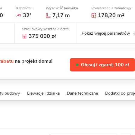
aż
Kąt dachu
Wysokość budynku
Powierzchnia zabudowy
0
32°
7,17 m
178,20 m²
Szacunkowy koszt SSZ netto
Pokaż więcej parametrów
375 000 zł
 rabatu
na projekt domu!
Głosuj i zgarnij 100 zł
zty budowy
Elewacje i działka
Dane techniczne
Dodatki do proj