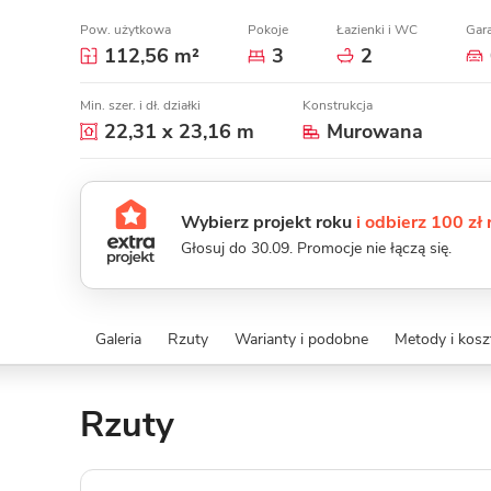
Pow. użytkowa
Pokoje
Łazienki i WC
Gar
112,56 m²
3
2
Min. szer. i dł. działki
Konstrukcja
22,31 x 23,16 m
Murowana
Wybierz projekt roku
i odbierz 100 zł
Głosuj do 30.09. Promocje nie łączą się.
Galeria
Rzuty
Warianty i podobne
Metody i kos
Rzuty