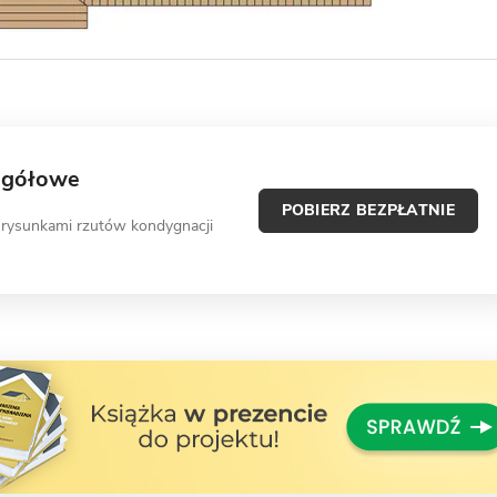
egółowe
POBIERZ BEZPŁATNIE
 rysunkami rzutów kondygnacji