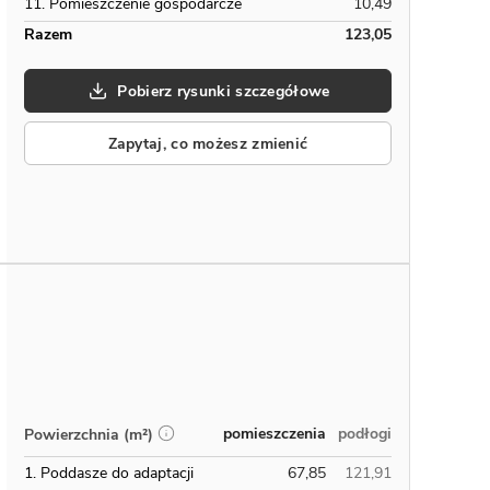
11. Pomieszczenie gospodarcze
10,49
Razem
123,05
Pobierz rysunki szczegółowe
Zapytaj, co możesz zmienić
pomieszczenia
podłogi
Powierzchnia (m²)
1. Poddasze do adaptacji
67,85
121,91