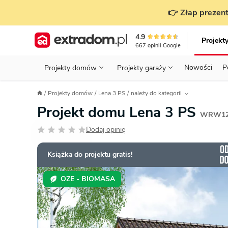
👉 Złap prezent
4.9
Projekt
667
opinii
Google
Nowości
P
Projekty domów
Projekty garaży
KONDYGNACJE
PRZED BUDOWĄ - ETAP 1
STANOWISKA
Projekty domów
Lena 3 PS
należy do kategorii
Projekty domów
Parterowe
Piętrowe
Projekty garaży
do 70 m²
Projekt domu Lena 3 PS
POWIERZCHNIA
WYBIERAM PROJEKT - ETAP 2
TYP
WRW12
Działka
Dodaj opinię
GARAŻ
BUDUJĘ DOM - ETAP 3
DACH
Technol
DACH
URZĄDZAM DOM - ETAP 4
Zobacz wszystkie kategorie
Książka do projektu gratis!
KONSTRUKCJA
PRZEPISY I FORMALNOŚCI
OZE - BIOMASA
STYL
FINANSE I KOSZTY
ZABUDOWA
OZE