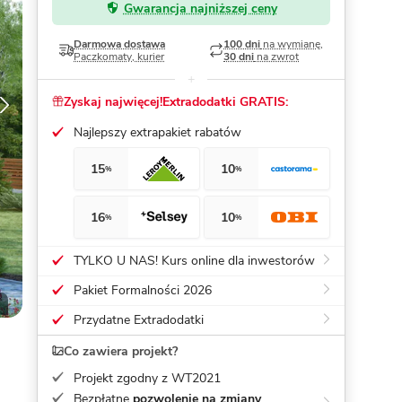
Gwarancja najniższej ceny
Dom pasywny
- co to znaczy
Darmowa dostawa
100 dni
na wymianę,
Paczkomaty, kurier
30 dni
na zwrot
Zyskaj najwięcej!
Extradodatki GRATIS:
Najlepszy extrapakiet rabatów
15
10
%
%
16
10
%
%
TYLKO U NAS! Kurs online dla inwestorów
Pakiet Formalności 2026
Przydatne Extradodatki
Co zawiera projekt?
Projekt zgodny z WT2021
Bezpłatne
pozwolenie na zmiany