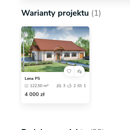
Warianty projektu
(1)
Lena PS
122,50 m²
3
2
1
4 000 zł