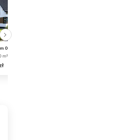
om 063
BW-49 wariant 8
0 m²
3
2
2
99,10 m²
3
2
1
zł
3 730 zł