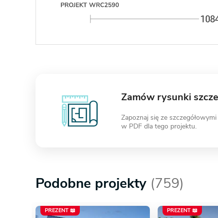
Zamów rysunki szcz
Zapoznaj się ze szczegółowymi
w PDF dla tego projektu.
Podobne projekty
(759)
PREZENT 📖
PREZENT 📖