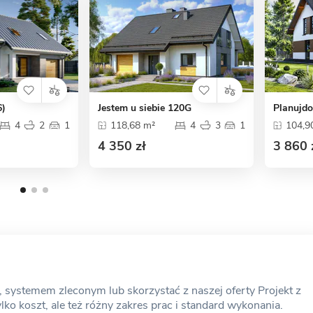
6)
Jestem u siebie 120G
Planujd
4
2
1
118,68 m²
4
3
1
104,9
4 350 zł
3 860 
ystemem zleconym lub skorzystać z naszej oferty Projekt z
o koszt, ale też różny zakres prac i standard wykonania.