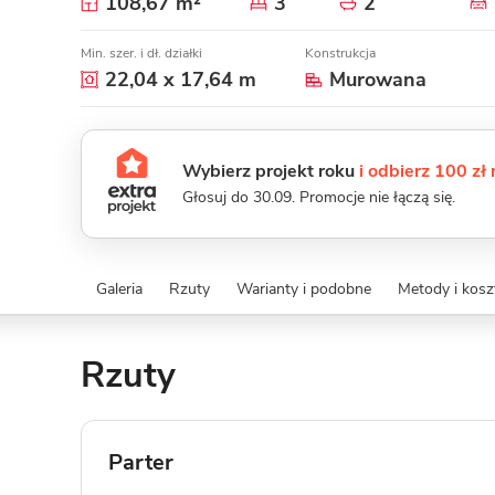
108,67 m²
3
2
Min. szer. i dł. działki
Konstrukcja
22,04 x 17,64 m
Murowana
Wybierz projekt roku
i odbierz 100 zł
Głosuj do 30.09. Promocje nie łączą się.
Galeria
Rzuty
Warianty i podobne
Metody i kos
Rzuty
Parter