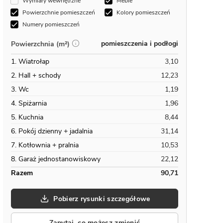
Wymiary wewnętrzne
Meble
Powierzchnie pomieszczeń
Kolory pomieszczeń
Numery pomieszczeń
pomieszczenia i podłogi
Powierzchnia (m²)
1. Wiatrołap
3,10
2. Hall + schody
12,23
3. Wc
1,19
4. Spiżarnia
1,96
5. Kuchnia
8,44
6. Pokój dzienny + jadalnia
31,14
7. Kotłownia + pralnia
10,53
8. Garaż jednostanowiskowy
22,12
Razem
90,71
Pobierz rysunki szczegółowe
Zapytaj, co możesz zmienić