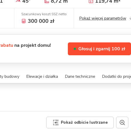
1
45°
8,72 m
119,74 m²
Szacunkowy koszt SSZ netto
Pokaż więcej parametrów
300 000 zł
 rabatu
na projekt domu!
Głosuj i zgarnij 100 zł
zty budowy
Elewacje i działka
Dane techniczne
Dodatki do proj
Pokaż odbicie lustrzane