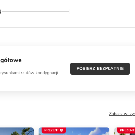
egółowe
POBIERZ BEZPŁATNIE
 rysunkami rzutów kondygnacji
Zobacz wszys
PREZENT 📖
PREZENT