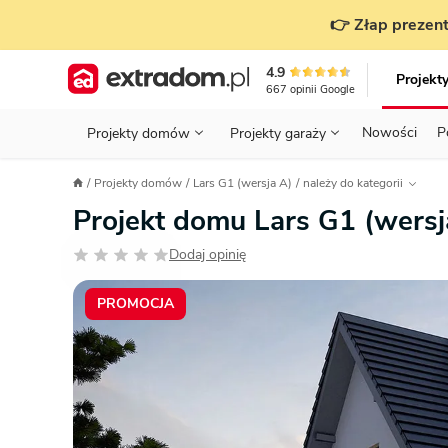
👉 Złap prezent
4.9
Projekt
667
opinii
Google
Nowości
P
Projekty domów
Projekty garaży
KONDYGNACJE
PRZED BUDOWĄ - ETAP 1
STANOWISKA
Projekty domów
Lars G1 (wersja A)
należy do kategorii
Projekty domów
Parterowe
Piętrowe
Projekty garaży
do 70 m²
Projekt domu Lars G1 (wers
POWIERZCHNIA
WYBIERAM PROJEKT - ETAP 2
TYP
Działka
Dodaj opinię
GARAŻ
BUDUJĘ DOM - ETAP 3
DACH
Technol
DACH
URZĄDZAM DOM - ETAP 4
Zobacz wszystkie kategorie
PROMOCJA
KONSTRUKCJA
PRZEPISY I FORMALNOŚCI
STYL
FINANSE I KOSZTY
ZABUDOWA
OZE