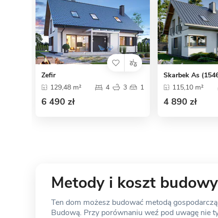
Zefir
Skarbek As (154
129,48 m²
4
3
1
115,10 m²
6 490 zł
4 890 zł
Metody i koszt budowy
Ten dom możesz budować metodą gospodarczą, s
Budową. Przy porównaniu weź pod uwagę nie tylk