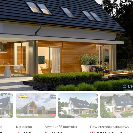
1
/9
aż
Kąt dachu
Wysokość budynku
Powierzchnia zabudowy