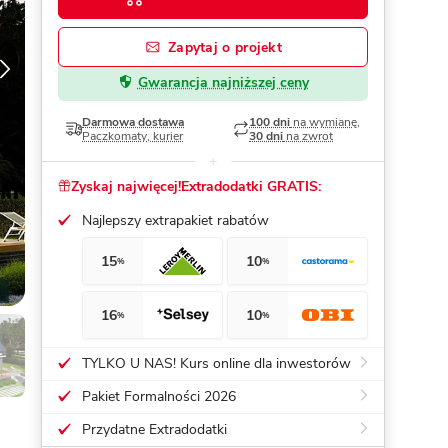
Dom pasywny
- co to znaczy
Zapytaj o projekt
Gwarancja najniższej ceny
Darmowa dostawa
100 dni
na wymianę,
Paczkomaty, kurier
30 dni
na zwrot
Zyskaj najwięcej!
Extradodatki GRATIS:
Najlepszy extrapakiet rabatów
15
10
%
%
16
10
%
%
TYLKO U NAS! Kurs online dla inwestorów
Pakiet Formalności 2026
Przydatne Extradodatki