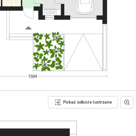
Pokaż odbicie lustrzane