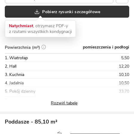
Pobierz rysunki szczegółowe
Natychmiast
, otrzymasz PDF-y
z rzutami wszystkich kondygnacji
pomieszczenia i podłogi
Powierzchnia (m²)
1. Wiatrołap
5,50
2. Hall
12,20
3. Kuchnia
10,10
4. Jadalnia
10,50
5. Pokój dzienny
33,70
Razem
101,10
Poddasze
- 85,10 m²