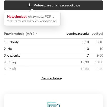
Pobierz rysunki szczegółowe
Natychmiast
, otrzymasz PDF-y
z rzutami wszystkich kondygnacji
pomieszczenia
podłogi
Powierzchnia (m²)
1. Schody
3,10
3,10
2. Hall
10
10
3. Łazienka
7
9,80
4. Pokój
15,90
18,80
5. Pokój
10,80
11,40
Razem
85,10
100,10