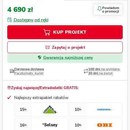
4 690 zł
Powiadom
o promocji
Dostępny od ręki
KUP PROJEKT
Zapytaj o projekt
Gwarancja najniższej ceny
Darmowa dostawa
100 dni
na wymianę,
Paczkomaty, kurier
30 dni
na zwrot
Zyskaj najwięcej!
Extradodatki GRATIS:
Najlepszy extrapakiet rabatów
15
10
%
%
16
10
%
%