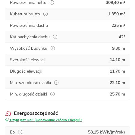
Powierzchnia netto
309,40 m²
Kubatura brutto
1 350 m³
Powierzchnia dachu
225 m²
Kąt nachylenia dachu
42°
Wysokość budynku
9,30 m
Szerokość elewacji
14,10 m
Długość elewacji
11,70 m
Min. szerokość działki
22,10 m
Min. długość działki
25,70 m
Energooszczędność
Czym jest OZE (Odnawialne Źródło Energii)?
Ep
58,15 kWh/(m²rok)