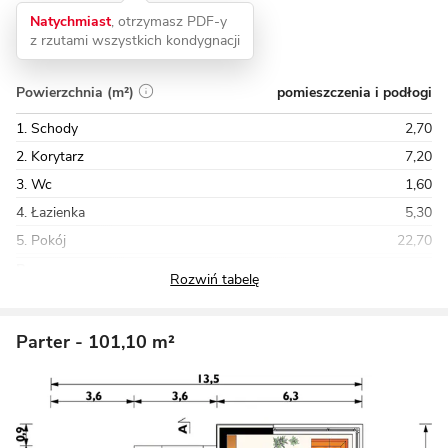
Natychmiast
, otrzymasz PDF-y
z rzutami wszystkich kondygnacji
pomieszczenia i podłogi
Powierzchnia (m²)
1. Schody
2,70
2. Korytarz
7,20
3. Wc
1,60
4. Łazienka
5,30
5. Pokój
22,70
Razem
107,80
Parter
- 101,10 m²