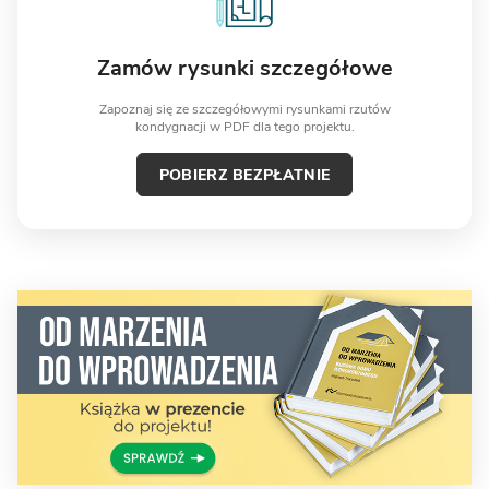
Zamów rysunki szczegółowe
Zapoznaj się ze szczegółowymi rysunkami rzutów
kondygnacji w PDF dla tego projektu.
POBIERZ BEZPŁATNIE