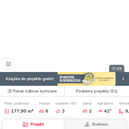
1
/9
Książka do projektu gratis!
Pokaż odbicie lustrzane
Podobne projekty (51)
Pow. użytkowa
Pokoje
Łazienki i WC
Garaż
Kąt dachu
Wysok
177,90 m²
6
3
2
42°
9
Budowa
Projekt