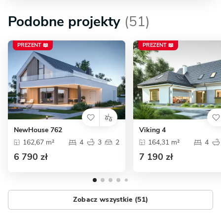
Podobne projekty
(51)
PREZENT 📖
PREZENT 📖
NewHouse 762
Viking 4
162,67 m²
4
3
2
164,31 m²
4
6 790 zł
7 190 zł
Zobacz wszystkie (51)