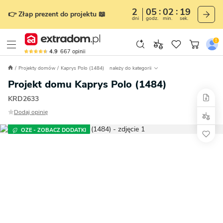
2
05
02
17
👉 Złap prezent do projektu 📖
dni
godz.
min.
sek.
4.9
667
opinii
Projekty domów
Kaprys Polo (1484)
należy do kategorii
Projekt domu Kaprys Polo (1484)
KRD2633
Dodaj opinię
OZE - ZOBACZ DODATKI