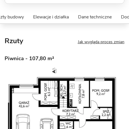
szty budowy
Elewacje i działka
Dane techniczne
Dod
Rzuty
Jak wygląda proces zmian
Piwnica
- 107,80 m²