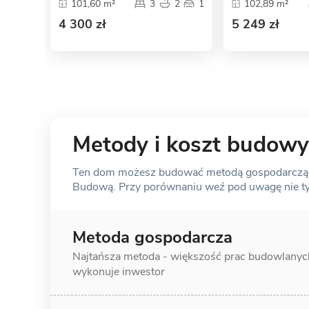
101,60 m²
3
2
1
102,89 m²
4 300 zł
5 249 zł
Metody i koszt budowy
Ten dom możesz budować metodą gospodarczą, s
Budową. Przy porównaniu weź pod uwagę nie tylk
Metoda gospodarcza
Najtańsza metoda - większość prac
budowlanyc
wykonuje inwestor