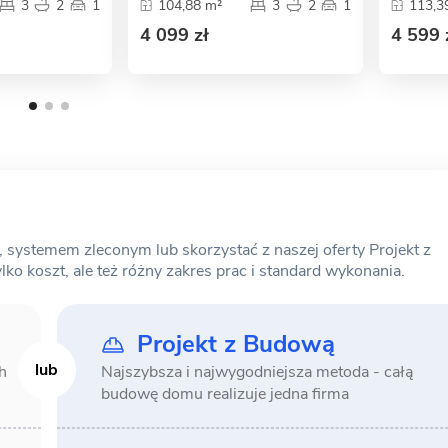
3
2
1
104,88 m²
3
2
1
113,3
4 099 zł
4 599 
ystemem zleconym lub skorzystać z naszej oferty Projekt z
o koszt, ale też różny zakres prac i standard wykonania.
Projekt z Budową
h
Najszybsza i najwygodniejsza metoda -
całą
budowę domu realizuje jedna firma