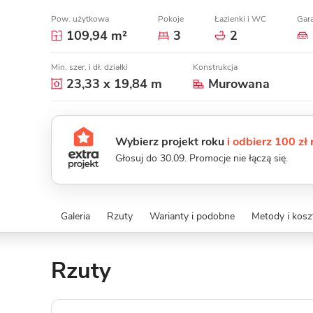
Pow. użytkowa
Pokoje
Łazienki i WC
Gar
109,94 m²
3
2
Min. szer. i dł. działki
Konstrukcja
23,33 x 19,84 m
Murowana
Wybierz projekt roku
i odbierz 100 zł
Głosuj do 30.09. Promocje nie łączą się.
Galeria
Rzuty
Warianty i podobne
Metody i kos
Rzuty