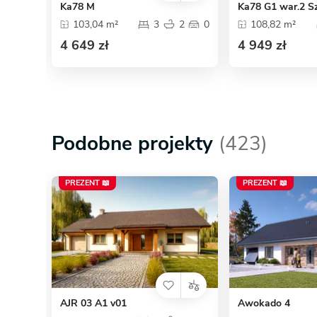
Ka78 M
Ka78 G1 war.2 S
103,04 m²
3
2
0
108,82 m²
4 649 zł
4 949 zł
Podobne projekty
(423)
PREZENT 📖
PREZENT 📖
AJR 03 A1 v01
Awokado 4