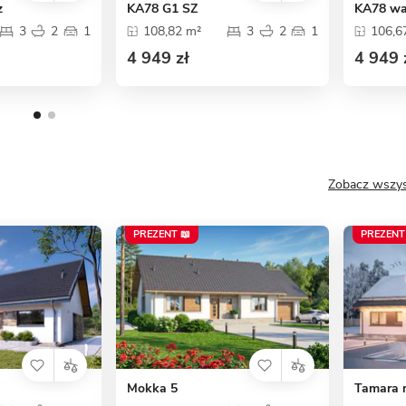
z
KA78 G1 SZ
KA78 wa
3
2
1
108,82 m²
3
2
1
106,6
4 949 zł
4 949 
Zobacz wszys
PREZENT 📖
PREZENT
Mokka 5
Tamara 