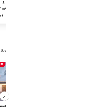
r.1 SZ
KA78 G1
7 m²
3
2
0
110 m²
3
2
1
zł
4 649 zł
tkie
 📖
PREZENT 📖
NOWOŚĆ
modern WZ
Planujdom 065