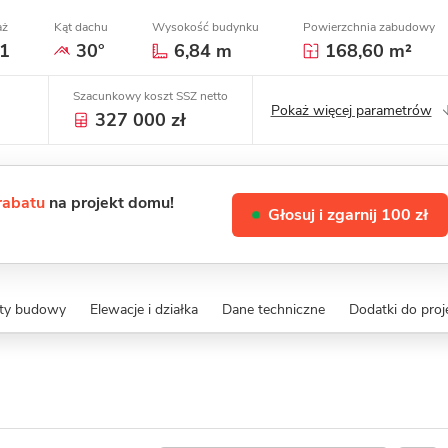
aż
Kąt dachu
Wysokość budynku
Powierzchnia zabudowy
1
30°
6,84 m
168,60 m²
Szacunkowy koszt SSZ netto
Pokaż więcej parametrów
327 000 zł
 rabatu
na projekt domu!
Głosuj i zgarnij 100 zł
zty budowy
Elewacje i działka
Dane techniczne
Dodatki do proj