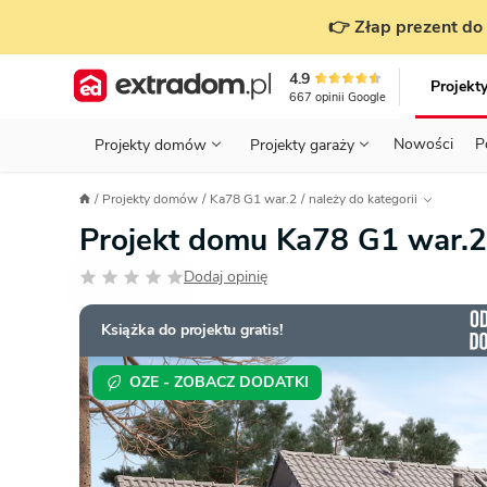
👉 Złap prezent do 
4.9
Projekt
667
opinii
Google
Nowości
P
Projekty domów
Projekty garaży
KONDYGNACJE
PRZED BUDOWĄ - ETAP 1
STANOWISKA
Projekty domów
Ka78 G1 war.2
należy do kategorii
Projekty domów
Parterowe
Piętrowe
Projekty garaży
do 70 m²
Projekt domu Ka78 G1 war.
POWIERZCHNIA
WYBIERAM PROJEKT - ETAP 2
TYP
Działka
Dodaj opinię
GARAŻ
BUDUJĘ DOM - ETAP 3
DACH
Technol
DACH
URZĄDZAM DOM - ETAP 4
Zobacz wszystkie kategorie
Książka do projektu gratis!
KONSTRUKCJA
PRZEPISY I FORMALNOŚCI
OZE - ZOBACZ DODATKI
STYL
FINANSE I KOSZTY
ZABUDOWA
OZE