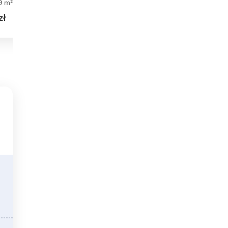
9 m²
3
2
1
95,99 m²
3
1
1
zł
4 270 zł