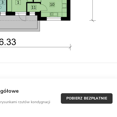
egółowe
POBIERZ BEZPŁATNIE
 rysunkami rzutów kondygnacji