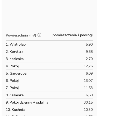
pomieszczenia i podłogi
Powierzchnia (m²)
1. Wiatrołap
5,90
2. Korytarz
9,58
3. Łazienka
2,70
4. Pokój
12,26
5. Garderoba
6,09
6. Pokój
13,07
7. Pokój
11,53
8. Łazienka
6,60
9. Pokój dzienny + jadalnia
30,15
10. Kuchnia
10,30