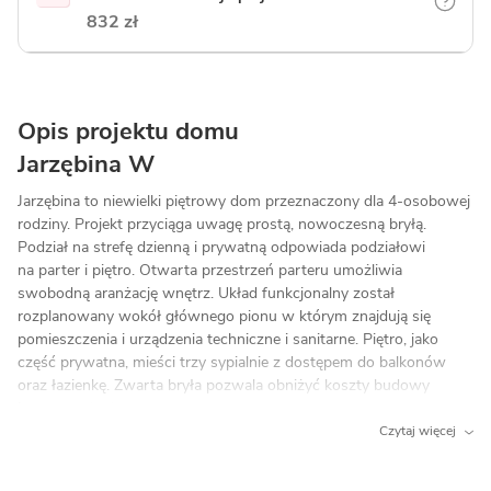
832 zł
Opis projektu domu
Jarzębina W
Jarzębina to niewielki piętrowy dom przeznaczony dla 4-osobowej
rodziny. Projekt przyciąga uwagę prostą, nowoczesną bryłą.
Podział na strefę dzienną i prywatną odpowiada podziałowi
na parter i piętro. Otwarta przestrzeń parteru umożliwia
swobodną aranżację wnętrz. Układ funkcjonalny został
rozplanowany wokół głównego pionu w którym znajdują się
pomieszczenia i urządzenia techniczne i sanitarne. Piętro, jako
część prywatna, mieści trzy sypialnie z dostępem do balkonów
oraz łazienkę. Zwarta bryła pozwala obniżyć koszty budowy
i utrzymania domu.
Czytaj więcej