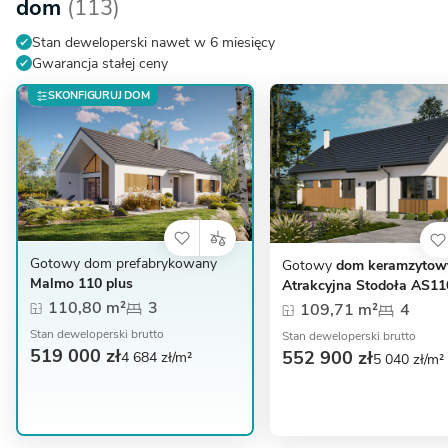
dom
(113)
Stan deweloperski nawet w 6 miesięcy
Gwarancja stałej ceny
SKONFIGURUJ DOM
Gotowy dom prefabrykowany
Gotowy
dom keramzytow
Malmo 110 plus
Atrakcyjna Stodoła AS11
110,80 m²
3
109,71 m²
4
Stan deweloperski brutto
Stan deweloperski brutto
519 000 zł
552 900 zł
4 684 zł/m²
5 040 zł/m²