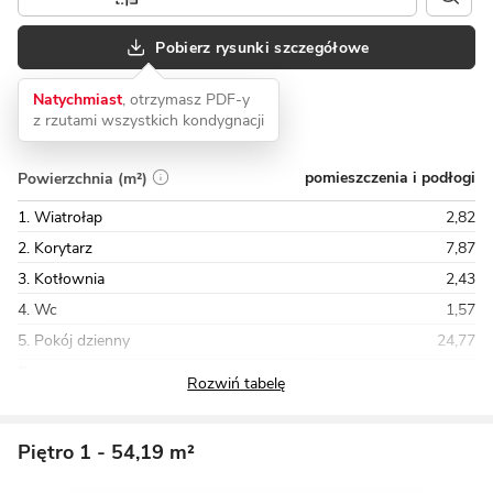
Pobierz rysunki szczegółowe
Natychmiast
, otrzymasz PDF-y
z rzutami wszystkich kondygnacji
pomieszczenia i podłogi
Powierzchnia (m²)
1. Wiatrołap
2,82
2. Korytarz
7,87
3. Kotłownia
2,43
4. Wc
1,57
5. Pokój dzienny
24,77
Razem
55,13
Piętro 1
- 54,19 m²