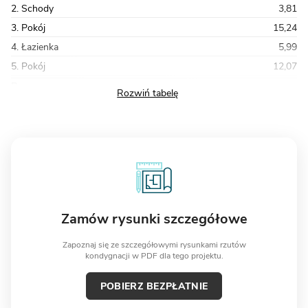
2. Schody
3,81
3. Pokój
15,24
4. Łazienka
5,99
5. Pokój
12,07
Razem
54,19
Zamów rysunki szczegółowe
Zapoznaj się ze szczegółowymi rysunkami rzutów
kondygnacji w PDF dla tego projektu.
POBIERZ BEZPŁATNIE