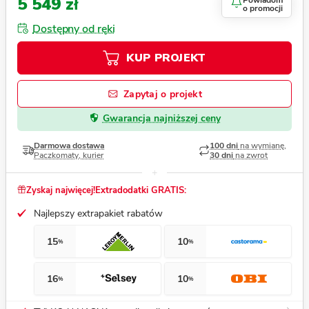
5 549 zł
Powiadom
o promocji
Dostępny od ręki
KUP PROJEKT
Zapytaj o projekt
Gwarancja najniższej ceny
Darmowa dostawa
100 dni
na wymianę,
Paczkomaty, kurier
30 dni
na zwrot
Zyskaj najwięcej!
Extradodatki GRATIS:
Najlepszy extrapakiet rabatów
15
10
%
%
16
10
%
%