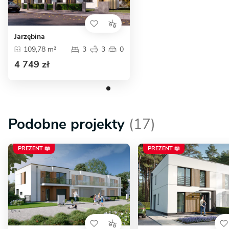
Jarzębina
109,78 m²
3
3
0
4 749 zł
Podobne projekty
(17)
PREZENT 📖
PREZENT 📖