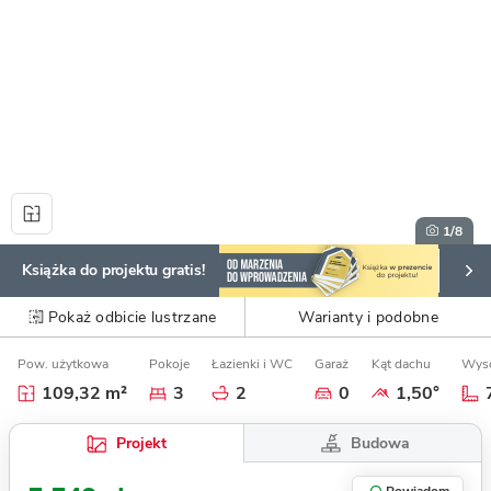
1
/8
Książka do projektu gratis!
Pokaż odbicie lustrzane
Warianty i podobne
Pow. użytkowa
Pokoje
Łazienki i WC
Garaż
Kąt dachu
Wyso
109,32 m²
3
2
0
1,50°
Budowa
Projekt