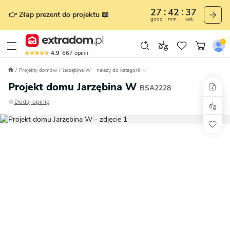
27
42
35
👉 Złap prezent do projektu 📖
godz.
min.
sek.
4.9
667
opinii
Projekty domów
Jarzębina W
należy do kategorii
Projekt domu Jarzębina W
BSA2228
Dodaj opinię