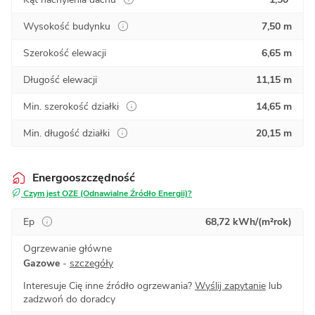
Wysokość budynku
7,50 m
Szerokość elewacji
6,65 m
Długość elewacji
11,15 m
Min. szerokość działki
14,65 m
Min. długość działki
20,15 m
Energooszczędność
Czym jest OZE (Odnawialne Źródło Energii)?
Ep
68,72 kWh/(m²rok)
Ogrzewanie główne
Gazowe
-
szczegóły
Interesuje Cię inne źródło ogrzewania?
Wyślij zapytanie
lub
zadzwoń do doradcy