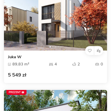
Juka W
89,83 m²
4
2
0
5 549 zł
PREZENT 📖