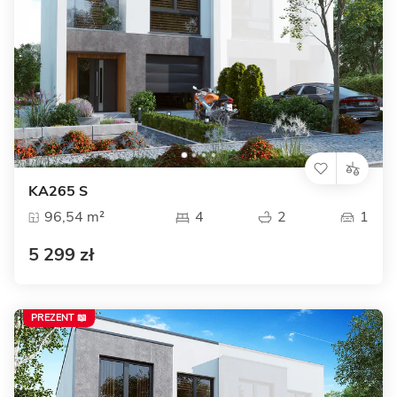
KA265 S
96,54 m²
4
2
1
5 299 zł
PREZENT 📖