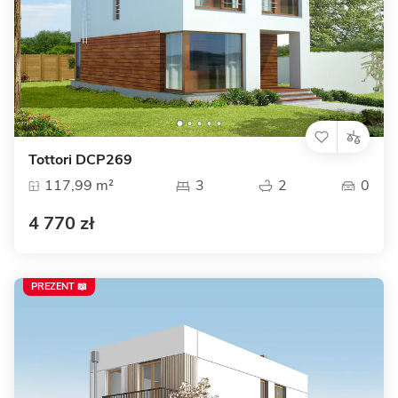
Tottori DCP269
117,99 m²
3
2
0
4 770 zł
PREZENT 📖