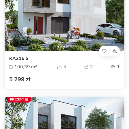
KA216 S
100,39 m²
4
2
1
5 299 zł
PREZENT 📖