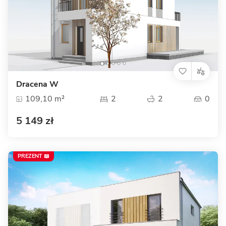
Dracena W
109,10 m²
2
2
0
5 149 zł
PREZENT 📖