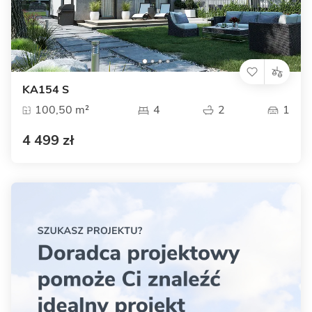
KA154 S
100,50 m²
4
2
1
4 499 zł