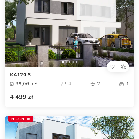
KA120 S
99,06 m²
4
2
1
4 499 zł
PREZENT 📖