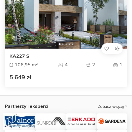
KA227 S
106,95 m²
4
2
1
5 649 zł
Partnerzy i eksperci
Zobacz więcej