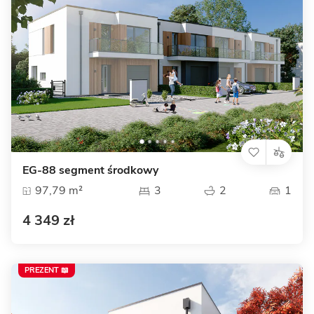
EG-88 segment środkowy
97,79 m²
3
2
1
4 349 zł
PREZENT 📖