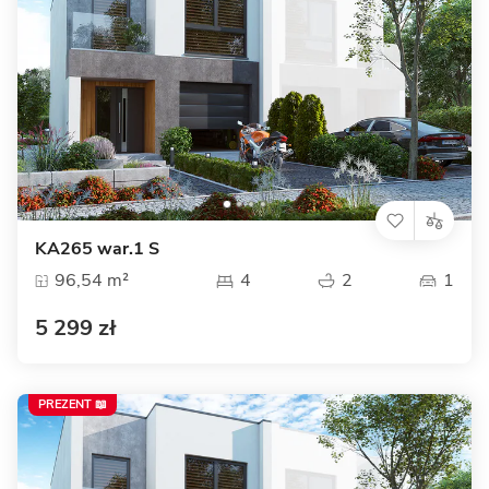
KA265 war.1 S
96,54 m²
4
2
1
5 299 zł
PREZENT 📖