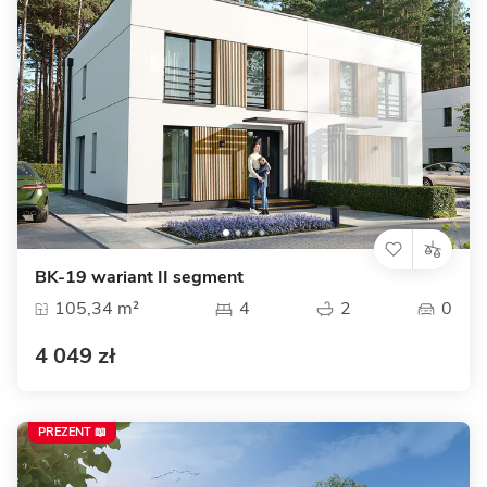
BK-19 wariant II segment
105,34 m²
4
2
0
4 049 zł
PREZENT 📖