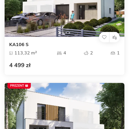
KA106 S
113,32 m²
4
2
1
4 499 zł
PREZENT 📖