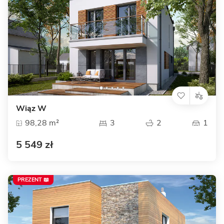
Wiąz W
98,28 m²
3
2
1
5 549 zł
PREZENT 📖