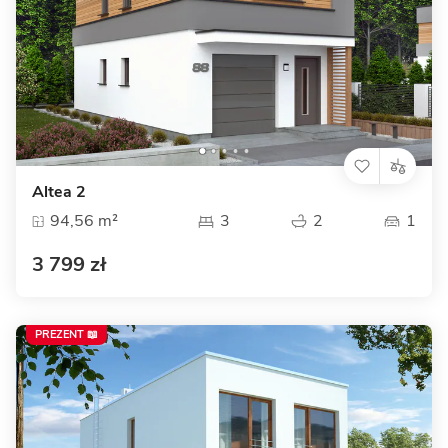
Altea 2
94,56 m²
3
2
1
3 799 zł
PREZENT 📖