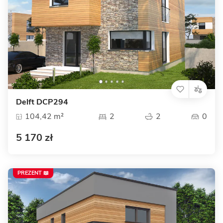
Delft DCP294
104,42 m²
2
2
0
5 170 zł
PREZENT 📖