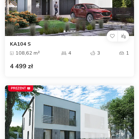
KA104 S
108,62 m²
4
3
1
4 499 zł
PREZENT 📖