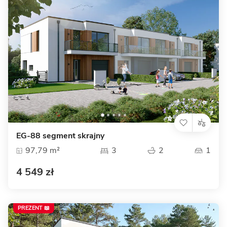
EG-88 segment skrajny
97,79 m²
3
2
1
4 549 zł
PREZENT 📖