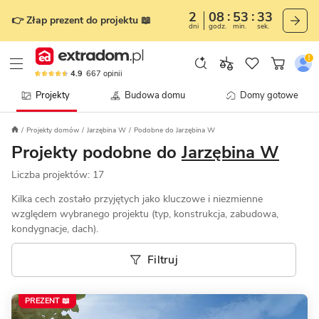
2
08
53
31
👉 Złap prezent do projektu 📖
dni
godz.
min.
sek.
4.9
667
opinii
Projekty
Budowa domu
Domy gotowe
Projekty domów
Jarzębina W
Podobne do Jarzębina W
Projekty podobne do
Jarzębina W
Liczba projektów:
17
Kilka cech zostało przyjętych jako kluczowe i niezmienne
względem wybranego projektu (typ, konstrukcja, zabudowa,
kondygnacje, dach).
Filtruj
PREZENT 📖