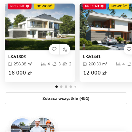
PREZENT 📖
NOWOŚĆ
PREZENT 📖
NOWOŚĆ
LK&1306
LK&1441
258,38 m²
4
3
2
260,30 m²
4
16 000 zł
12 000 zł
Zobacz wszystkie (451)