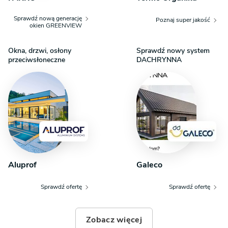
z korytarza. Domownicy mają również do dyspozycji
Sprawdź nową generację
Poznaj super jakość
wyjście na duży górny taras, będący idealnym miejscem
okien GREENVIEW
do kameralnego relaksu na świeżym powietrzu.
Okna, drzwi, osłony
Sprawdź nowy system
przeciwsłoneczne
DACHRYNNA
Aluprof
Galeco
Sprawdź ofertę
Sprawdź ofertę
Zobacz więcej