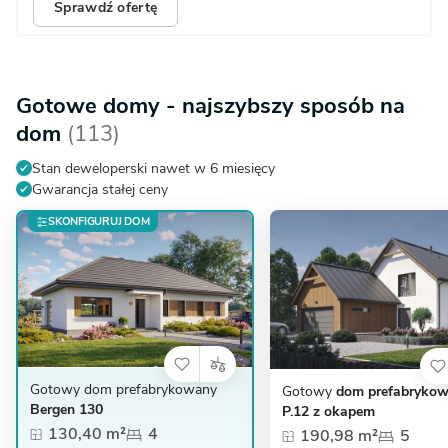
Sprawdź ofertę
Gotowe domy - najszybszy sposób na
dom
(113)
Stan deweloperski nawet w 6 miesięcy
Gwarancja stałej ceny
SKONFIGURUJ DOM
Gotowy dom prefabrykowany
Gotowy
dom prefabryko
Bergen 130
P.12 z okapem
130,40 m²
4
190,98 m²
5