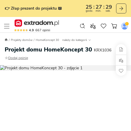
25
27
28
👉 Złap prezent do projektu 📖
godz.
min.
sek.
4.9
667
opinii
Projekty domów
HomeKoncept 30
należy do kategorii
Projekt domu HomeKoncept 30
KRX1036
Dodaj opinię