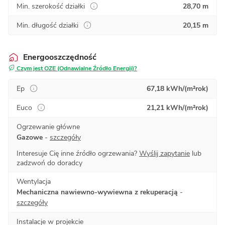
Min. szerokość działki
28,70 m
Min. długość działki
20,15 m
Energooszczędność
Czym jest OZE (Odnawialne Źródło Energii)?
Ep
67,18 kWh/(m²rok)
Euco
21,21 kWh/(m²rok)
Ogrzewanie główne
Gazowe
-
szczegóły
Interesuje Cię inne źródło ogrzewania?
Wyślij zapytanie
lub
zadzwoń do doradcy
Wentylacja
Mechaniczna nawiewno-wywiewna z rekuperacją
-
szczegóły
Instalacje w projekcie