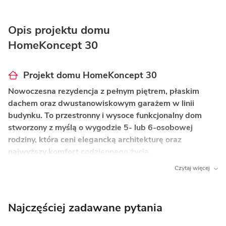
Opis projektu domu
HomeKoncept 30
Projekt domu HomeKoncept 30
Nowoczesna rezydencja z pełnym piętrem, płaskim
dachem oraz dwustanowiskowym garażem w linii
budynku. To przestronny i wysoce funkcjonalny dom
stworzony z myślą o wygodzie 5- lub 6-osobowej
rodziny, która ceni elegancką architekturę oraz
najwyższy komfort codziennego życia.
Czytaj więcej
Co wyróżnia ten dom?
Główna sypialnia z prywatną łazienką
i garderobą
– wydzielona strefa dla gospodarzy
Najczęściej zadawane pytania
zapewniająca pełną prywatność i wygodę.