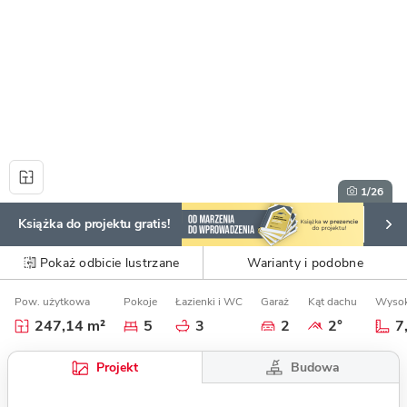
1
/26
Książka do projektu gratis!
Pokaż odbicie lustrzane
Warianty i podobne
Pow. użytkowa
Pokoje
Łazienki i WC
Garaż
Kąt dachu
Wysok
247,14 m²
5
3
2
2°
7
Budowa
Projekt