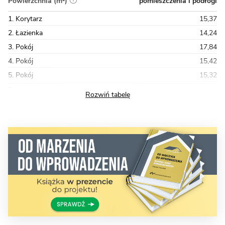
pomieszczenia i podłogi
Powierzchnia (m²)
1. Korytarz
15,37
2. Łazienka
14,24
3. Pokój
17,84
4. Pokój
15,42
5. Pokój
15,32
Razem
102,19