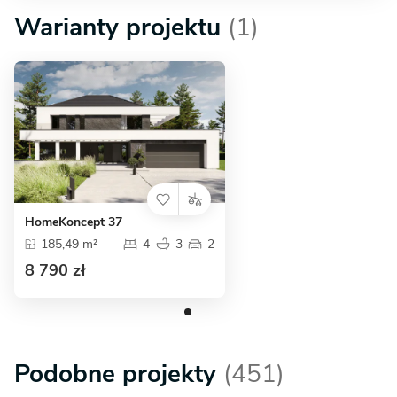
Warianty projektu
(1)
HomeKoncept 37
185,49 m²
4
3
2
8 790 zł
Podobne projekty
(451)