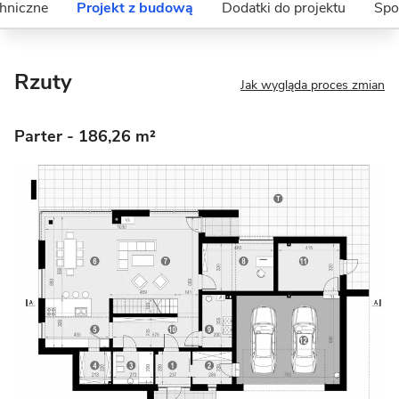
hniczne
Projekt z budową
Dodatki do projektu
Spo
Rzuty
Jak wygląda proces zmian
Parter
- 186,26 m²