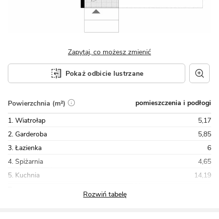
Zapytaj, co możesz zmienić
Pokaż odbicie lustrzane
pomieszczenia i podłogi
Powierzchnia (m²)
1. Wiatrołap
5,17
2. Garderoba
5,85
3. Łazienka
6
4. Spiżarnia
4,65
5. Kuchnia
14,19
Razem
186,26