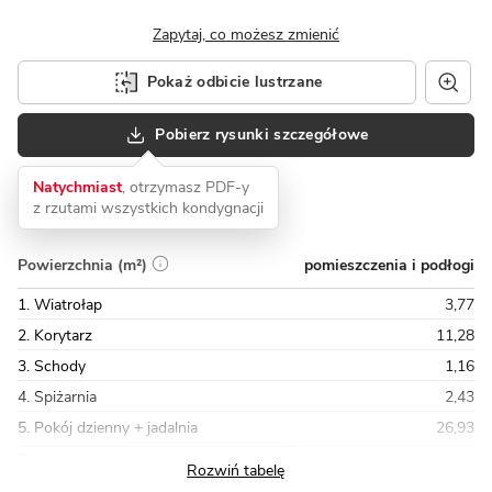
Zapytaj, co możesz zmienić
Pokaż odbicie lustrzane
Pobierz rysunki szczegółowe
Natychmiast
, otrzymasz PDF-y
z rzutami wszystkich kondygnacji
pomieszczenia i podłogi
Powierzchnia (m²)
1. Wiatrołap
3,77
2. Korytarz
11,28
3. Schody
1,16
4. Spiżarnia
2,43
5. Pokój dzienny + jadalnia
26,93
Razem
91,90