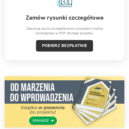
Zamów rysunki szczegółowe
Zapoznaj się ze szczegółowymi rysunkami rzutów
kondygnacji w PDF dla tego projektu.
POBIERZ BEZPŁATNIE