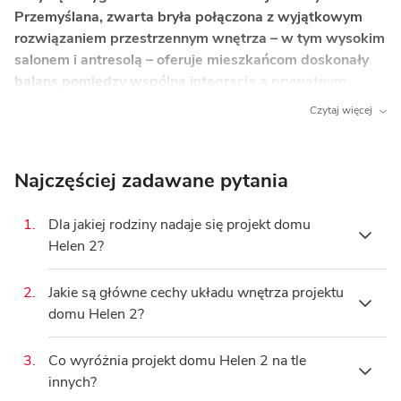
Przemyślana, zwarta bryła połączona z wyjątkowym
rozwiązaniem przestrzennym wnętrza – w tym wysokim
salonem i antresolą – oferuje mieszkańcom doskonały
balans pomiędzy wspólną integracją a prywatnym
wypoczynkiem.
Czytaj więcej
Co wyróżnia ten dom?
Wysoki salon z antresolą
– otwarta przestrzeń
Najczęściej zadawane pytania
nad strefą dzienną tworzy niesamowite poczucie
przestronności i zapewnia doskonałe doświetlenie
1.
Dla jakiej rodziny nadaje się projekt domu
wnętrza.
Helen 2?
Wewnętrzny kominek
– zlokalizowany w sercu
salonu, buduje przytulną, rodzinną atmosferę
2.
Jakie są główne cechy układu wnętrza projektu
Projekt domu Helen 2 został stworzony z myślą
w chłodniejsze wieczory.
domu Helen 2?
o wygodzie
3- lub 4-osobowej rodziny
. Posiada
3 pokoje
oraz dużą powierzchnię użytkową
Otwarta kuchnia ze spiżarnią
– funkcjonalny
137.9 m²
.
3.
Co wyróżnia projekt domu Helen 2 na tle
układ ułatwia codzienne przygotowywanie
Wnętrze domu Helen 2 charakteryzuje się
innych?
posiłków i pozwala zachować idealny porządek.
podziałem na
otwartą strefę dzienną
na parterze
Dodatkowo,
dodatkowy pokój
na parterze może