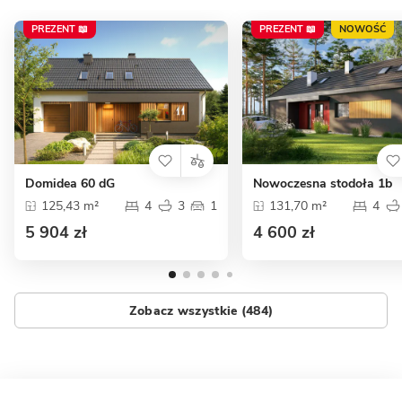
PREZENT 📖
PREZENT 📖
NOWOŚĆ
Domidea 60 dG
Nowoczesna stodoła 1b
125,43 m²
4
3
1
131,70 m²
4
5 904 zł
4 600 zł
Zobacz wszystkie (484)