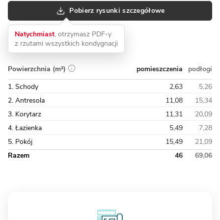
Pobierz rysunki szczegółowe
Natychmiast
, otrzymasz PDF-y
z rzutami wszystkich kondygnacji
pomieszczenia
podłogi
Powierzchnia (m²)
1. Schody
2,63
5,26
2. Antresola
11,08
15,34
3. Korytarz
11,31
20,09
4. Łazienka
5,49
7,28
5. Pokój
15,49
21,09
Razem
46
69,06