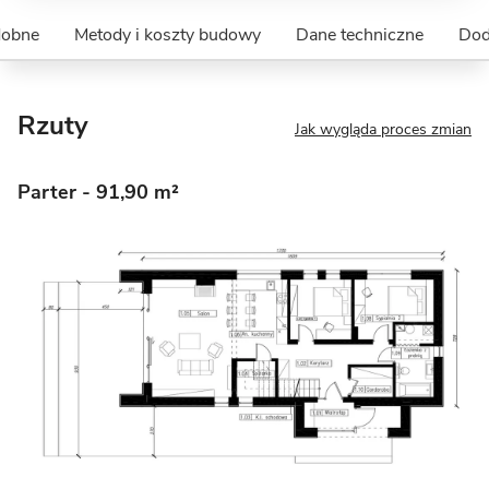
dobne
Metody i koszty budowy
Dane techniczne
Dod
Rzuty
Jak wygląda proces zmian
Parter
- 91,90 m²