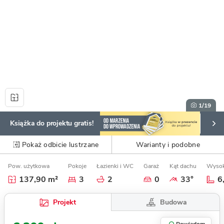
1
/19
Książka do projektu gratis!
Pokaż odbicie lustrzane
Warianty i podobne
Pow. użytkowa
Pokoje
Łazienki i WC
Garaż
Kąt dachu
Wysok
137,90 m²
3
2
0
33°
6
Budowa
Projekt