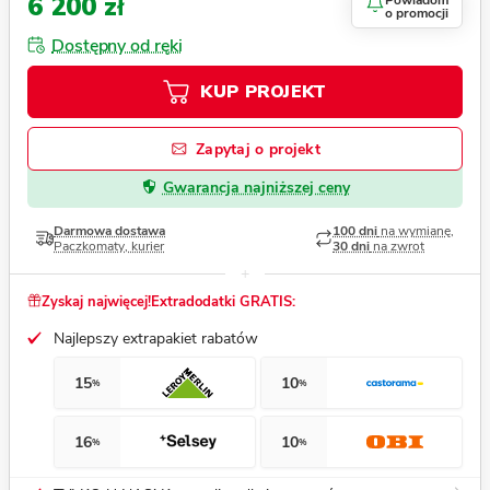
6 200 zł
Powiadom
o promocji
Dostępny od ręki
KUP PROJEKT
Zapytaj o projekt
Gwarancja najniższej ceny
Darmowa dostawa
100 dni
na wymianę,
Paczkomaty, kurier
30 dni
na zwrot
Zyskaj najwięcej!
Extradodatki GRATIS:
Najlepszy extrapakiet rabatów
15
10
%
%
16
10
%
%