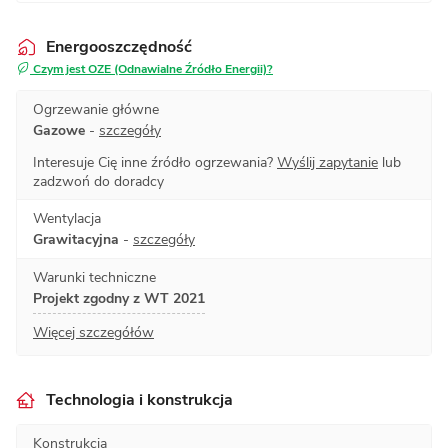
Energooszczędność
Czym jest OZE (Odnawialne Źródło Energii)?
Ogrzewanie główne
Gazowe
-
szczegóły
Interesuje Cię inne źródło ogrzewania?
Wyślij zapytanie
lub
zadzwoń do doradcy
Wentylacja
Grawitacyjna
-
szczegóły
Warunki techniczne
Projekt zgodny z WT 2021
Więcej szczegółów
Technologia i konstrukcja
Konstrukcja