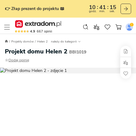
10
41
13
👉 Złap prezent do projektu 📖
godz.
min.
sek.
4.9
667
opinii
Projekty domów
Helen 2
należy do kategorii
Projekt domu Helen 2
BBI1019
Dodaj opinię