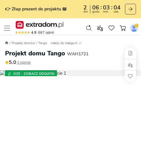
2
06
03
02
👉 Złap prezent do projektu 📖
dni
godz.
min.
sek.
4.9
667
opinii
Projekty domów
Tango
należy do kategorii
Projekt domu Tango
WAH1721
5.0
3 opinie
OZE - ZOBACZ DODATKI