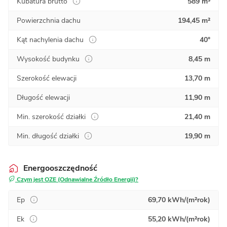
Kubatura brutto
589 m³
Powierzchnia dachu
194,45 m²
Kąt nachylenia dachu
40°
Wysokość budynku
8,45 m
Szerokość elewacji
13,70 m
Długość elewacji
11,90 m
Min. szerokość działki
21,40 m
Min. długość działki
19,90 m
Energooszczędność
Czym jest OZE (Odnawialne Źródło Energii)?
Ep
69,70 kWh/(m²rok)
Ek
55,20 kWh/(m²rok)