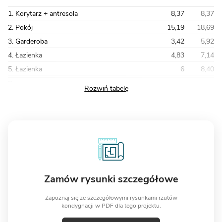
1. Korytarz + antresola
8,37
8,37
2. Pokój
15,19
18,69
3. Garderoba
3,42
5,92
4. Łazienka
4,83
7,14
5. Łazienka
6
8,40
Razem
61,88
81,22
Zamów rysunki szczegółowe
Zapoznaj się ze szczegółowymi rysunkami rzutów
kondygnacji w PDF dla tego projektu.