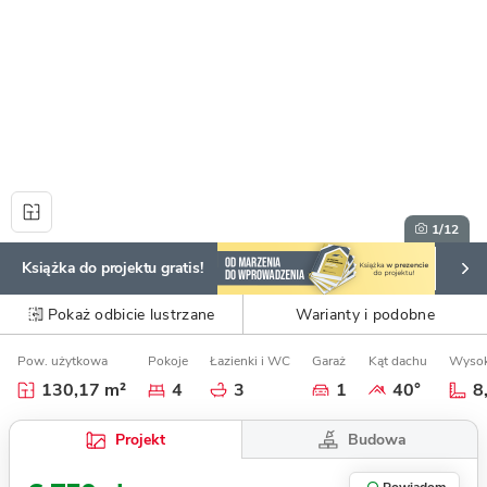
1
/12
Książka do projektu gratis!
Pokaż odbicie lustrzane
Warianty i podobne
Pow. użytkowa
Pokoje
Łazienki i WC
Garaż
Kąt dachu
Wysok
130,17 m²
4
3
1
40°
8
Budowa
Projekt