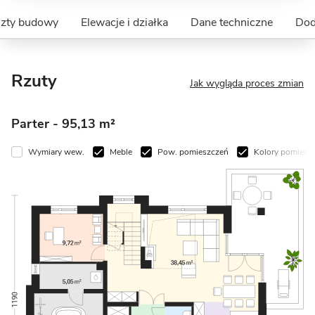
szty budowy
Elewacje i działka
Dane techniczne
Dod
Rzuty
Jak wygląda proces zmian
Parter
- 95,13 m²
Wymiary wew.
Meble
Pow. pomieszczeń
Kolory pomiesz