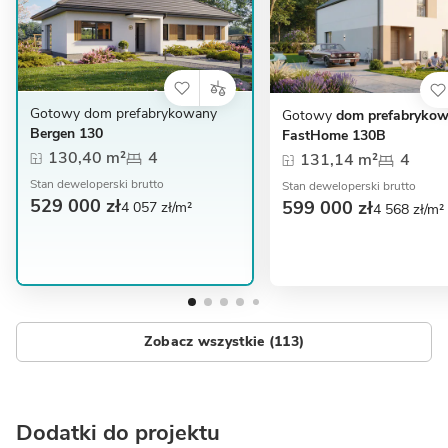
Gotowy dom prefabrykowany
Gotowy
dom prefabryko
Bergen 130
FastHome 130B
130,40 m²
4
131,14 m²
4
Stan deweloperski brutto
Stan deweloperski brutto
529 000 zł
599 000 zł
4 057 zł/m²
4 568 zł/m²
Zobacz wszystkie (113)
Dodatki do projektu