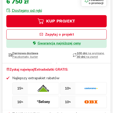
6 750 zł
Powiadom
o promocji
Dostępny od ręki
KUP PROJEKT
Zapytaj o projekt
Gwarancja najniższej ceny
Darmowa dostawa
100 dni
na wymianę,
Paczkomaty, kurier
30 dni
na zwrot
Zyskaj najwięcej!
Extradodatki GRATIS:
Najlepszy extrapakiet rabatów
15
10
%
%
16
10
%
%