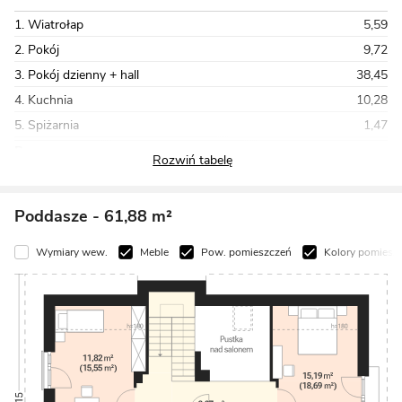
1. Wiatrołap
5,59
2. Pokój
9,72
3. Pokój dzienny + hall
38,45
4. Kuchnia
10,28
5. Spiżarnia
1,47
Razem
95,13
Poddasze
- 61,88 m²
Wymiary wew.
Meble
Pow. pomieszczeń
Kolory pomiesz