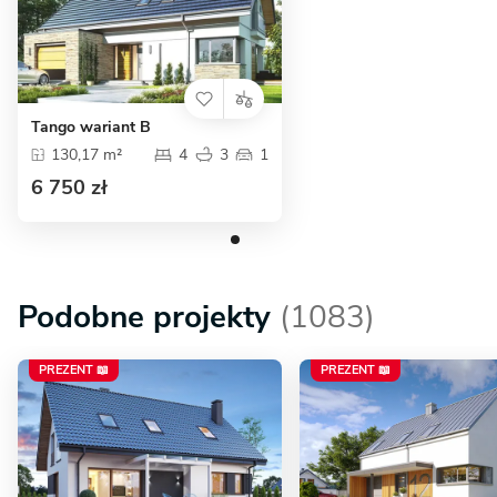
Tango wariant B
130,17 m²
4
3
1
6 750 zł
Podobne projekty
(1083)
PREZENT 📖
PREZENT 📖