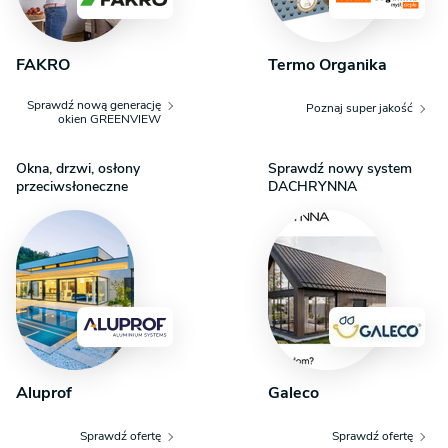
sprawdzi się w roli domowej pralni. Całość spina wygodny
korytarz.
FAKRO
Termo Organika
Sprawdź nową generację
Poznaj super jakość
okien GREENVIEW
Okna, drzwi, osłony
Sprawdź nowy system
przeciwsłoneczne
DACHRYNNA
Aluprof
Galeco
Sprawdź ofertę
Sprawdź ofertę