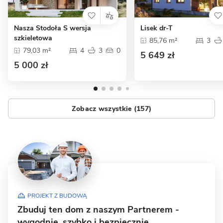
Nasza Stodoła S wersja
Lisek dr-T
szkieletowa
85,76 m²
3
79,03 m²
4
3
0
5 649 zł
5 000 zł
Zobacz wszystkie (157)
PROJEKT Z BUDOWĄ
Zbuduj ten dom z naszym Partnerem -
wygodnie, szybko i bezpiecznie