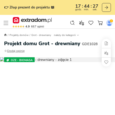
17
44
26
👉 Złap prezent do projektu 📖
godz.
min.
sek.
4.9
667
opinii
Projekty domów
Grot - drewniany
należy do kategorii
Projekt domu Grot - drewniany
GDE1028
Dodaj opinię
OZE - BIOMASA