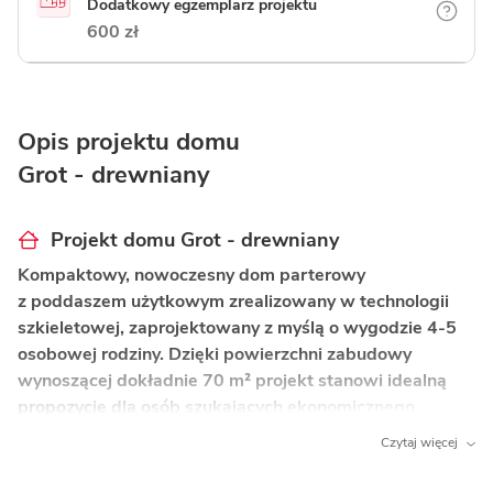
Dodatkowy egzemplarz projektu
600 zł
Opis projektu domu
Grot - drewniany
Projekt domu Grot - drewniany
Kompaktowy, nowoczesny dom parterowy
z poddaszem użytkowym zrealizowany w technologii
szkieletowej, zaprojektowany z myślą o wygodzie 4-5
osobowej rodziny. Dzięki powierzchni zabudowy
wynoszącej dokładnie 70 m² projekt stanowi idealną
propozycję dla osób szukających ekonomicznego
w budowie domu o wyjątkowo funkcjonalnym układzie
Czytaj więcej
pomieszczeń.