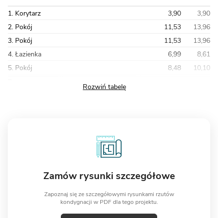
1. Korytarz
3,90
3,90
2. Pokój
11,53
13,96
3. Pokój
11,53
13,96
4. Łazienka
6,99
8,61
5. Pokój
8,48
10,10
Razem
44,27
53,23
Zamów rysunki szczegółowe
Zapoznaj się ze szczegółowymi rysunkami rzutów
kondygnacji w PDF dla tego projektu.