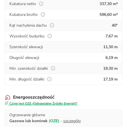
Kubatura netto
337,30 m³
Kubatura brutto
596,60 m³
Kąt nachylenia dachu
40°
Wysokość budynku
7,67 m
Szerokość elewacji
11,30 m
Długość elewacji
6,19 m
Min. szerokość działki
19,30 m
Min. długość działki
17,19 m
Energooszczędność
Czym jest OZE (Odnawialne Źródło Energii)?
Ogrzewanie główne
Gazowe lub kominek
(OZE)
-
szczegóły