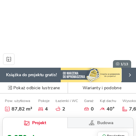
1
/13
Książka do projektu gratis!
Pokaż odbicie lustrzane
Warianty i podobne
Pow. użytkowa
Pokoje
Łazienki i WC
Garaż
Kąt dachu
Wysoko
87,82 m²
4
2
0
40°
7,
Budowa
Projekt