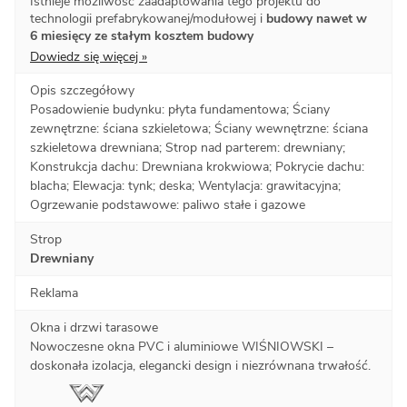
Istnieje możliwość zaadaptowania tego projektu do
technologii prefabrykowanej/modułowej i
budowy nawet w
6 miesięcy ze stałym kosztem budowy
Dowiedz się więcej »
Opis szczegółowy
Posadowienie budynku: płyta fundamentowa; Ściany
zewnętrzne: ściana szkieletowa; Ściany wewnętrzne: ściana
szkieletowa drewniana; Strop nad parterem: drewniany;
Konstrukcja dachu: Drewniana krokwiowa; Pokrycie dachu:
blacha; Elewacja: tynk; deska; Wentylacja: grawitacyjna;
Ogrzewanie podstawowe: paliwo stałe i gazowe
Strop
Drewniany
Reklama
Okna i drzwi tarasowe
Nowoczesne okna PVC i aluminiowe WIŚNIOWSKI –
doskonała izolacja, elegancki design i niezrównana trwałość.