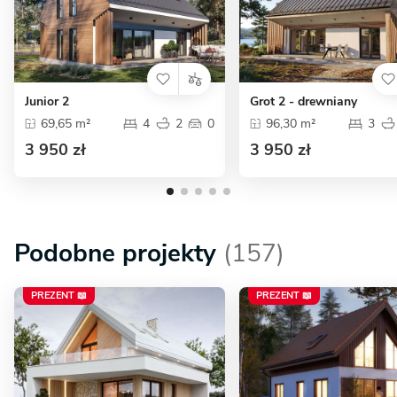
Junior 2
Grot 2 - drewniany
69,65 m²
4
2
0
96,30 m²
3
3 950 zł
3 950 zł
Podobne projekty
(157)
PREZENT 📖
PREZENT 📖