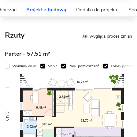
hniczne
Projekt z budową
Dodatki do projektu
Spo
Rzuty
Jak wygląda proces zmian
Parter
- 57,51 m²
Wymiary wew.
Meble
Pow. pomieszczeń
Kolory pomiesz