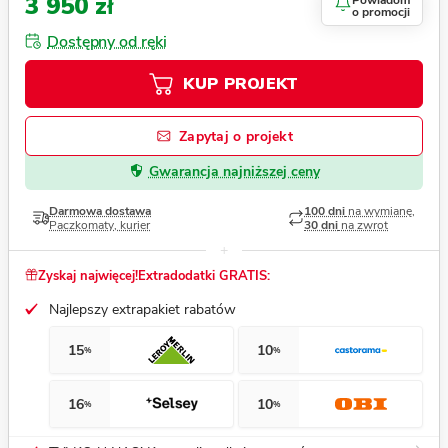
3 950 zł
Powiadom
o promocji
Dostępny od ręki
KUP PROJEKT
Zapytaj o projekt
Gwarancja najniższej ceny
Darmowa dostawa
100 dni
na wymianę,
Paczkomaty, kurier
30 dni
na zwrot
Zyskaj najwięcej!
Extradodatki GRATIS:
Najlepszy extrapakiet rabatów
15
10
%
%
16
10
%
%