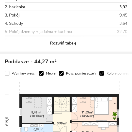
2. Łazienka
3,92
3. Pokój
9,45
4. Schody
3,64
5. Pokój dzienny + jadalnia + kuchnia
32,70
Razem
57,51
Poddasze
- 44,27 m²
Wymiary wew.
Meble
Pow. pomieszczeń
Kolory pomiesz