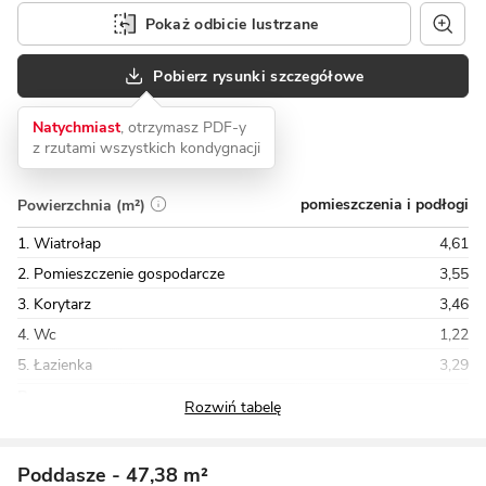
Pokaż odbicie lustrzane
Pobierz rysunki szczegółowe
Natychmiast
, otrzymasz PDF-y
z rzutami wszystkich kondygnacji
pomieszczenia i podłogi
Powierzchnia (m²)
1. Wiatrołap
4,61
2. Pomieszczenie gospodarcze
3,55
3. Korytarz
3,46
4. Wc
1,22
5. Łazienka
3,29
Razem
53,25
Poddasze
- 47,38 m²