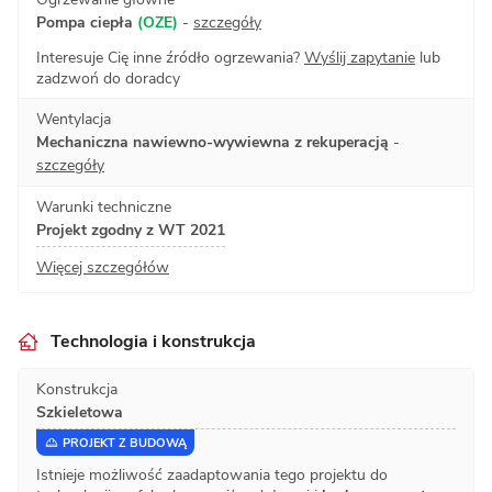
Pompa ciepła
(OZE)
-
szczegóły
Interesuje Cię inne źródło ogrzewania?
Wyślij zapytanie
lub
zadzwoń do doradcy
Wentylacja
Mechaniczna nawiewno-wywiewna z rekuperacją
-
szczegóły
Warunki techniczne
Projekt zgodny z WT 2021
Więcej szczegółów
Technologia i konstrukcja
Konstrukcja
Szkieletowa
PROJEKT Z BUDOWĄ
Istnieje możliwość zaadaptowania tego projektu do