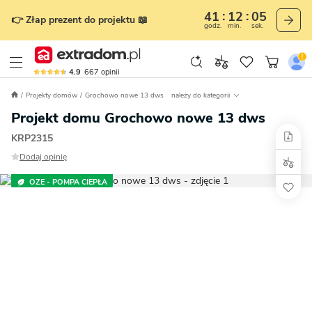
41
12
04
👉 Złap prezent do projektu 📖
godz.
min.
sek.
4.9
667
opinii
Projekty domów
Grochowo nowe 13 dws
należy do kategorii
Projekt domu Grochowo nowe 13 dws
KRP2315
Dodaj opinię
OZE - POMPA CIEPŁA