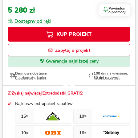
5 280 zł
Powiadom
o promocji
Dostępny od ręki
KUP PROJEKT
Zapytaj o projekt
Gwarancja najniższej ceny
Darmowa dostawa
100 dni
na wymianę,
Paczkomaty, kurier
30 dni
na zwrot
Zyskaj najwięcej!
Extradodatki GRATIS:
Najlepszy extrapakiet rabatów
15
10
%
%
10
16
%
%