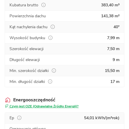
Kubatura brutto
383,40 m³
Powierzchnia dachu
141,38 m²
Kąt nachylenia dachu
40°
Wysokość budynku
7,99 m
Szerokość elewacji
7,50 m
Długość elewacji
9 m
Min. szerokość działki
15,50 m
Min. długość działki
17 m
Energooszczędność
Czym jest OZE (Odnawialne Źródło Energii)?
Ep
54,01 kWh/(m²rok)
Ogrzewanie główne