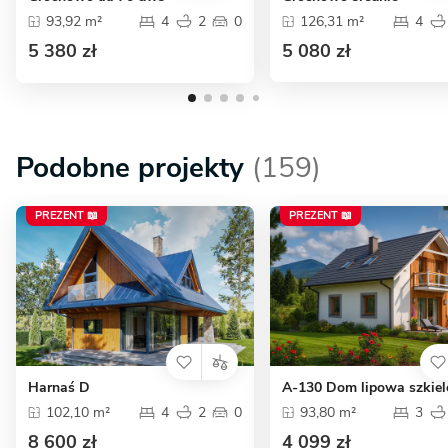
93,92 m²
4
2
0
126,31 m²
4
5 380 zł
5 080 zł
Podobne projekty
(159)
PREZENT 📖
PREZENT 📖
Harnaś D
A-130 Dom lipowa szkie
102,10 m²
4
2
0
93,80 m²
3
8 600 zł
4 099 zł