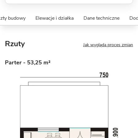
szty budowy
Elewacje i działka
Dane techniczne
Dod
Rzuty
Jak wygląda proces zmian
Parter
- 53,25 m²