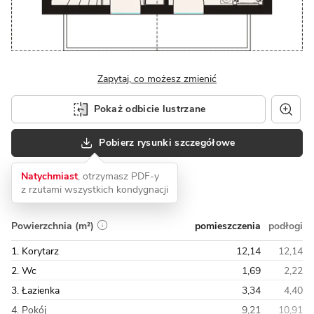
Zapytaj, co możesz zmienić
Pokaż odbicie lustrzane
Pobierz rysunki szczegółowe
Natychmiast
, otrzymasz PDF-y
z rzutami wszystkich kondygnacji
pomieszczenia
podłogi
Powierzchnia (m²)
1. Korytarz
12,14
12,14
2. Wc
1,69
2,22
3. Łazienka
3,34
4,40
4. Pokój
9,21
10,91