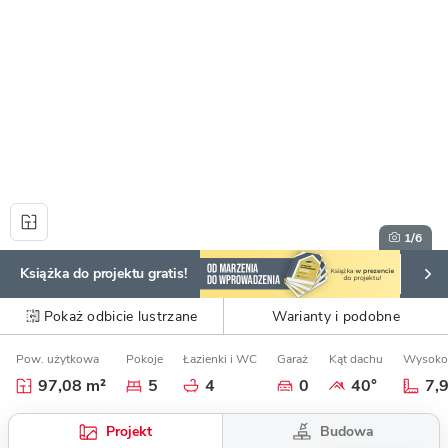
1
/6
Książka do projektu gratis!
Pokaż odbicie lustrzane
Warianty i podobne
Pow. użytkowa
Pokoje
Łazienki i WC
Garaż
Kąt dachu
Wysoko
97,08 m²
5
4
0
40°
7,
Budowa
Projekt