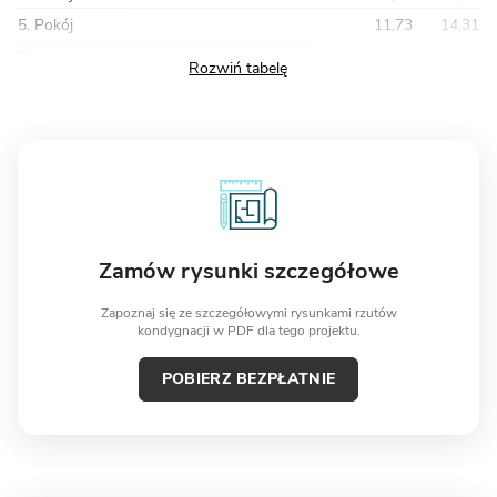
5. Pokój
11,73
14,31
Razem
47,38
55,29
Zamów rysunki szczegółowe
Zapoznaj się ze szczegółowymi rysunkami rzutów
kondygnacji w PDF dla tego projektu.
POBIERZ BEZPŁATNIE