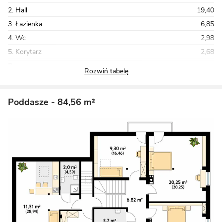
2. Hall
19,40
3. Łazienka
6,85
4. Wc
2,98
5. Korytarz
2,68
Razem
153,25
Poddasze
- 84,56 m²