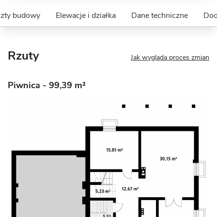
szty budowy
Elewacje i działka
Dane techniczne
Dod
Rzuty
Jak wygląda proces zmian
Piwnica
- 99,39 m²