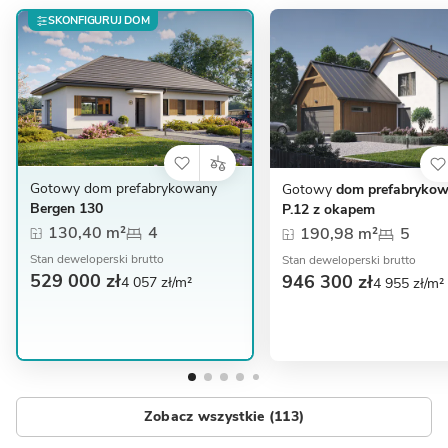
SKONFIGURUJ DOM
Gotowy dom prefabrykowany
Gotowy
dom prefabryko
Bergen 130
P.12 z okapem
130,40 m²
4
190,98 m²
5
Stan deweloperski brutto
Stan deweloperski brutto
529 000 zł
946 300 zł
4 057 zł/m²
4 955 zł/m²
Zobacz wszystkie (113)