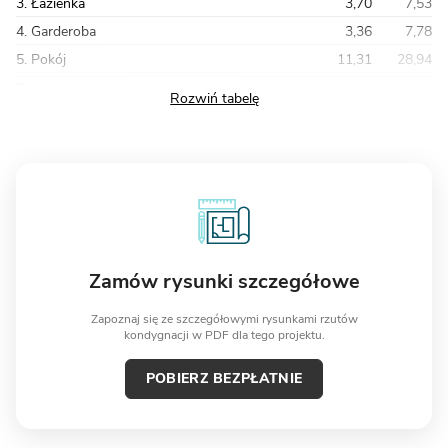
3. Łazienka
3,70
7,53
4. Garderoba
3,36
7,78
5. Pokój
11,31
28,94
Razem
84,56
137,64
Zamów rysunki szczegółowe
Zapoznaj się ze szczegółowymi rysunkami rzutów
kondygnacji w PDF dla tego projektu.
POBIERZ BEZPŁATNIE