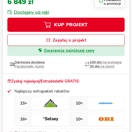
6 849 zł
Powiadom
o promocji
Dostępny od ręki
KUP PROJEKT
Zapytaj o projekt
Gwarancja najniższej ceny
Darmowa dostawa
100 dni
na wymianę,
Paczkomaty, kurier
30 dni
na zwrot
Zyskaj najwięcej!
Extradodatki GRATIS:
Najlepszy extrapakiet rabatów
15
10
%
%
16
10
%
%