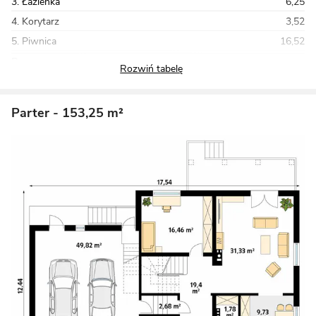
3. Łazienka
6,25
4. Korytarz
3,52
5. Piwnica
16,52
Razem
99,39
Parter
- 153,25 m²