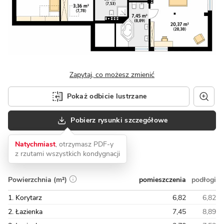
Zapytaj, co możesz zmienić
Pokaż odbicie lustrzane
Pobierz rysunki szczegółowe
Natychmiast
, otrzymasz PDF-y
z rzutami wszystkich kondygnacji
pomieszczenia
podłogi
Powierzchnia (m²)
1. Korytarz
6,82
6,82
2. Łazienka
7,45
8,89