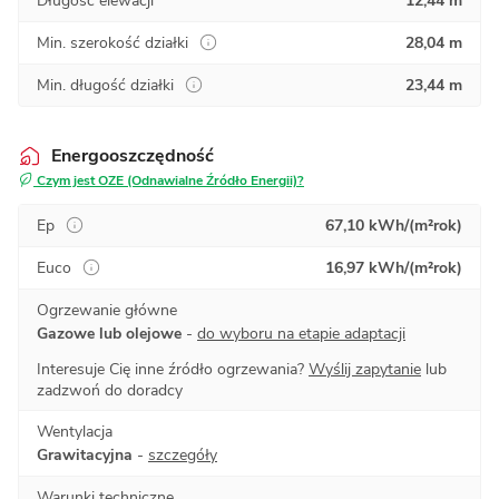
Długość elewacji
12,44 m
Min. szerokość działki
28,04 m
Min. długość działki
23,44 m
Energooszczędność
Czym jest OZE (Odnawialne Źródło Energii)?
Ep
67,10 kWh/(m²rok)
Euco
16,97 kWh/(m²rok)
Ogrzewanie główne
Gazowe lub olejowe
-
do wyboru na etapie adaptacji
Interesuje Cię inne źródło ogrzewania?
Wyślij zapytanie
lub
zadzwoń do doradcy
Wentylacja
Grawitacyjna
-
szczegóły
Warunki techniczne