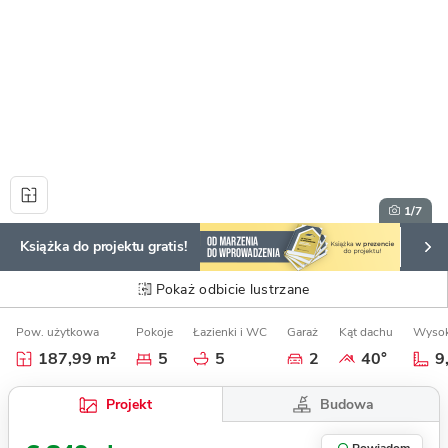
1
/7
Książka do projektu gratis!
Pokaż odbicie lustrzane
Pow. użytkowa
Pokoje
Łazienki i WC
Garaż
Kąt dachu
Wysok
187,99 m²
5
5
2
40°
9
Budowa
Projekt