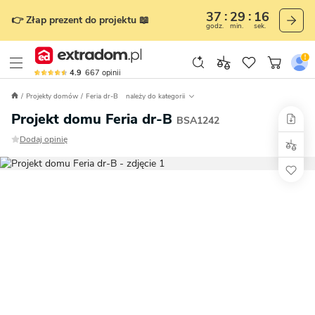
37
29
15
👉 Złap prezent do projektu 📖
godz.
min.
sek.
4.9
667
opinii
Projekty domów
Feria dr-B
należy do kategorii
Projekt domu Feria dr-B
BSA1242
Dodaj opinię