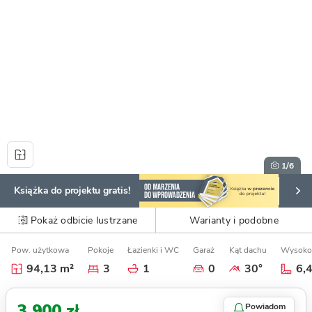
1
/6
Książka do projektu gratis!
Pokaż odbicie lustrzane
Warianty i podobne
Pow. użytkowa
Pokoje
Łazienki i WC
Garaż
Kąt dachu
Wysoko
94,13 m²
3
1
0
30°
6,
3 900 zł
Powiadom