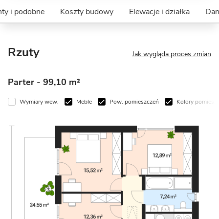
ty i podobne
Koszty budowy
Elewacje i działka
Dan
Rzuty
Jak wygląda proces zmian
Parter
- 99,10 m²
Wymiary wew.
Meble
Pow. pomieszczeń
Kolory pomiesz