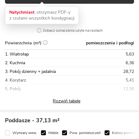
Natychmiast
, otrzymasz PDF-y
z rzutami wszystkich kondygnacji
Zobacz oznaczenia użyte na rzutach
pomieszczenia i podłogi
Powierzchnia (m²)
1. Wiatrołap
5,63
2. Kuchnia
6,36
3. Pokój dzienny + jadalnia
28,72
4. Korytarz
5,41
5. Pokój
12,36
Razem
99,10
Poddasze
- 37,13 m²
Wymiary wew.
Meble
Pow. pomieszczeń
Kolory pomiesz