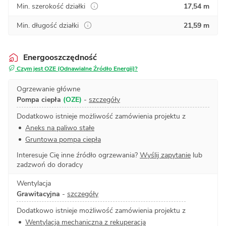
Min. szerokość działki
17,54 m
Min. długość działki
21,59 m
Energooszczędność
Czym jest OZE (Odnawialne Źródło Energii)?
Ogrzewanie główne
Pompa ciepła
(OZE)
-
szczegóły
Dodatkowo istnieje możliwość zamówienia projektu z
Aneks na paliwo stałe
Gruntowa pompa ciepła
Interesuje Cię inne źródło ogrzewania?
Wyślij zapytanie
lub
zadzwoń do doradcy
Wentylacja
Grawitacyjna
-
szczegóły
Dodatkowo istnieje możliwość zamówienia projektu z
Wentylacja mechaniczna z rekuperacją