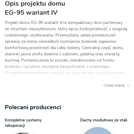
Opis projektu domu
EG-95 wariant IV
Projekt domu EG-95 wariant 4 to kompaktowy dom parterowy
ze strychem nieużytkowym, który łączy funkcjonalność z wygodą
codziennego użytkowania. Przemyślany układ pomieszczeń
sprawia, że mimo niewielkich rozmiarów budynek zapewnia
komfortową przestrzeń dla całej rodziny. Centralną część domu
stanowi jasna strefa dzienna z salonem, jadalnią oraz otwartą
kuchnią. Pomieszczenia te zostały zlokalizowane od frontu
budynku i są łatwo dostępne bezpośrednio z wiatrołapu.
W salonie przewidziano miejsce na duży zestaw wypoczynkowy
oraz rodzinny stół jadalniany. Dodatkowym atutem jest
bezpośrednie wyjście na taras, który stanowi idealne miejsce
Czytaj więcej
do wypoczynku na świeżym powietrzu. Kuchnia została
wyposażona w ergonomiczną zabudowę oraz efektowne narożne
okno doświetlające wnętrze i zapewniające widok na strefę
Polecani producenci
wejściową. W części prywatnej zaprojektowano trzy ustawne
sypialnie. Dwa pokoje posiadają wyjście na taras, natomiast
Kompletne systemy
Dachy modułowe ze stali
sypialnia główna została usytuowana w pobliżu łazienki,
rekuperacji
dostępnej dla wszystkich domowników. Każda sypialnia oferuje