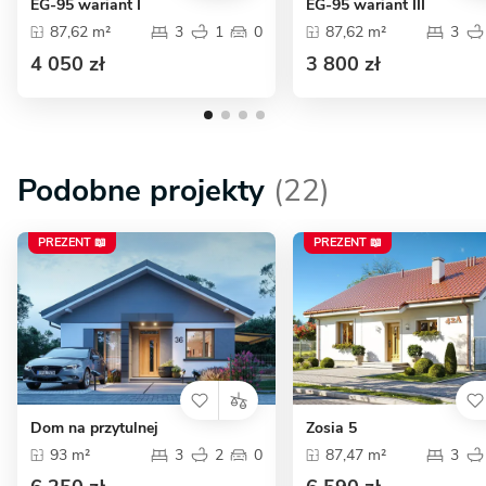
EG-95 wariant I
EG-95 wariant III
87,62 m²
3
1
0
87,62 m²
3
4 050 zł
3 800 zł
Podobne projekty
(22)
PREZENT 📖
PREZENT 📖
Dom na przytulnej
Zosia 5
93 m²
3
2
0
87,47 m²
3