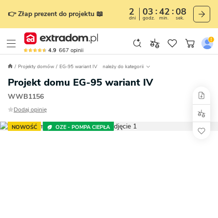
2
03
42
07
👉 Złap prezent do projektu 📖
dni
godz.
min.
sek.
4.9
667
opinii
Projekty domów
EG-95 wariant IV
należy do kategorii
Projekt domu EG-95 wariant IV
WWB1156
Dodaj opinię
NOWOŚĆ
OZE - POMPA CIEPŁA