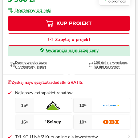
o promocji
Dostępny od ręki
KUP PROJEKT
Zapytaj o projekt
Gwarancja najniższej ceny
Darmowa dostawa
100 dni
na wymianę,
Paczkomaty, kurier
30 dni
na zwrot
Zyskaj najwięcej!
Extradodatki GRATIS:
Najlepszy extrapakiet rabatów
15
10
%
%
16
10
%
%
TYLKO U NAS! Kurs online dla inwestorów