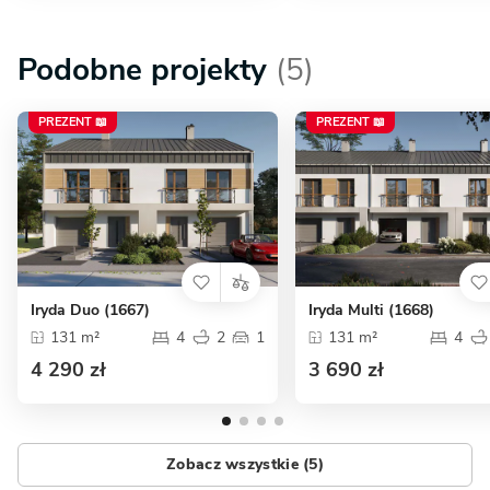
Podobne projekty
(5)
PREZENT 📖
PREZENT 📖
Iryda Duo (1667)
Iryda Multi (1668)
131 m²
4
2
1
131 m²
4
4 290 zł
3 690 zł
Zobacz wszystkie (5)