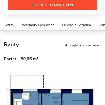
Głosuj i zgarnij 100 zł
Rzuty
Warianty i podobne
Elewacje i działka
Dan
Rzuty
Jak wygląda proces zmian
Parter
- 59,66 m²