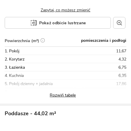
Zapytaj, co możesz zmienić
Pokaż odbicie lustrzane
pomieszczenia i podłogi
Powierzchnia (m²)
1. Pokój
11,67
2. Korytarz
4,32
3. Łazienka
6,75
4. Kuchnia
6,35
5. Pokój dzienny + jadalnia
17,86
Razem
55,56
Poddasze
- 44,02 m²