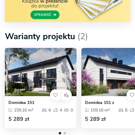
Warianty projektu
(2)
Domidea 151
Domidea 151 s
159,16 m²
6
4
0
159,16 m²
6
5 289 zł
5 289 zł