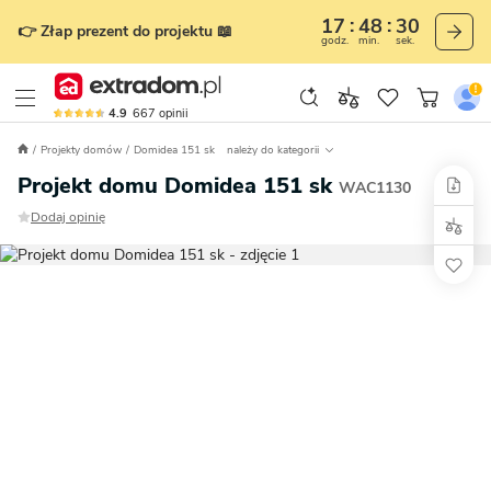
17
48
29
👉 Złap prezent do projektu 📖
godz.
min.
sek.
4.9
667
opinii
Projekty domów
Domidea 151 sk
należy do kategorii
Projekt domu Domidea 151 sk
WAC1130
Dodaj opinię