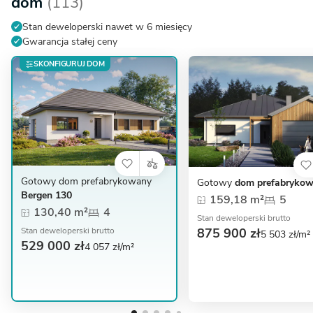
dom
(113)
Stan deweloperski nawet w 6 miesięcy
Gwarancja stałej ceny
SKONFIGURUJ DOM
Gotowy dom prefabrykowany
Gotowy
dom prefabrykow
Bergen 130
159,18 m²
5
130,40 m²
4
Stan deweloperski brutto
875 900 zł
Stan deweloperski brutto
5 503 zł/m²
529 000 zł
4 057 zł/m²