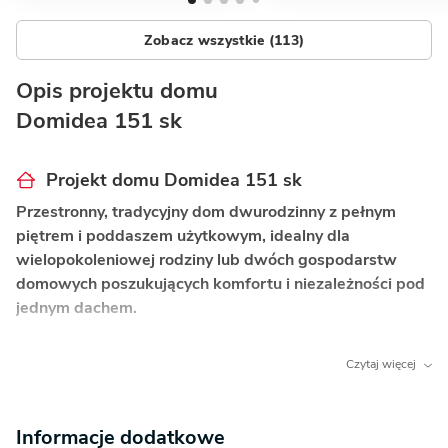
Zobacz wszystkie (113)
Opis projektu domu
Domidea 151 sk
Projekt domu Domidea 151 sk
Przestronny, tradycyjny dom dwurodzinny z pełnym
piętrem i poddaszem użytkowym, idealny dla
wielopokoleniowej rodziny lub dwóch gospodarstw
domowych poszukujących komfortu i niezależności pod
jednym dachem.
Co wyróżnia ten dom?
Czytaj więcej
Dwurodzinny charakter
– lokal na piętrze
z osobnym wejściem zapewnia pełną swobodę
Informacje dodatkowe
i prywatność dwóm rodzinom.