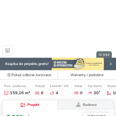
1
/13
Książka do projektu gratis!
Pokaż odbicie lustrzane
Warianty i podobne
Pow. użytkowa
Pokoje
Łazienki i WC
Garaż
Kąt dachu
Wysok
159,16 m²
6
4
0
30°
1
Budowa
Projekt