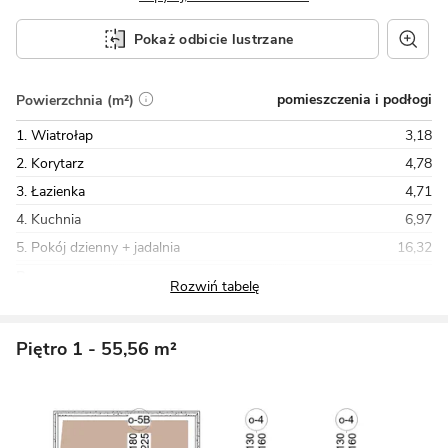
Pokaż odbicie lustrzane
pomieszczenia i podłogi
Powierzchnia (m²)
1. Wiatrołap
3,18
2. Korytarz
4,78
3. Łazienka
4,71
4. Kuchnia
6,97
5. Pokój dzienny + jadalnia
16,32
Razem
59,66
Piętro 1
- 55,56 m²