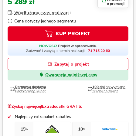
5 289 zł
Powiadom
o promocji
Wydłużony czas realizacji
Cena dotyczy jednego segmentu
KUP PROJEKT
NOWOŚĆ!
Projekt w opracowaniu.
Zadzwoń i zapytaj o termin realizacji -
71 715 20 60
Zapytaj o projekt
Gwarancja najniższej ceny
Darmowa dostawa
100 dni
na wymianę,
Paczkomaty, kurier
30 dni
na zwrot
Zyskaj najwięcej!
Extradodatki GRATIS:
Najlepszy extrapakiet rabatów
15
10
%
%