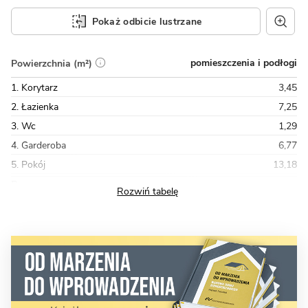
Pokaż odbicie lustrzane
pomieszczenia i podłogi
Powierzchnia (m²)
1. Korytarz
3,45
2. Łazienka
7,25
3. Wc
1,29
4. Garderoba
6,77
5. Pokój
13,18
Razem
44,02