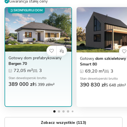
Gwarancja stałej ceny
SKONFIGURUJ DOM
Gotowy dom prefabrykowany
Gotowy
dom szkieletowy 
Bergen 70
Smart 80
72,05 m²
3
69,20 m²
3
Stan deweloperski brutto
Stan deweloperski brutto
389 000 zł
390 830 zł
5 399 zł/m²
5 648 zł/m²
Zobacz wszystkie (113)