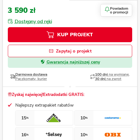
3 590 zł
Powiadom
o promocji
Dostępny od ręki
KUP PROJEKT
Zapytaj o projekt
Gwarancja najniższej ceny
Darmowa dostawa
100 dni
na wymianę,
Paczkomaty, kurier
30 dni
na zwrot
Zyskaj najwięcej!
Extradodatki GRATIS:
Najlepszy extrapakiet rabatów
15
10
%
%
16
10
%
%