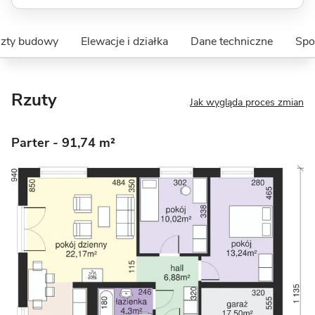
szty budowy
Elewacje i działka
Dane techniczne
Spo
Rzuty
Jak wygląda proces zmian
Parter
- 91,74 m²