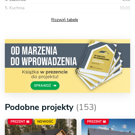
5. Kuchnia
10,01
Razem
91,74
Podobne projekty
(153)
PREZENT 📖
NOWOŚĆ
PREZENT 📖