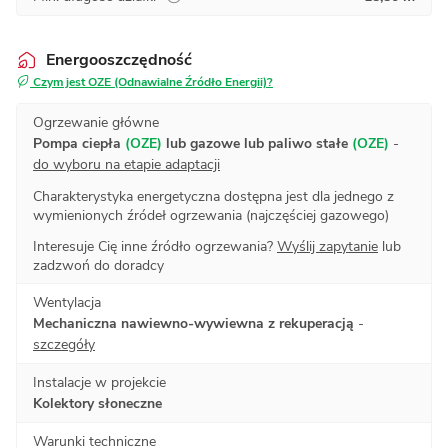
Energooszczędność
Czym jest OZE (Odnawialne Źródło Energii)?
Ogrzewanie główne
Pompa ciepła
(OZE)
lub gazowe lub paliwo stałe
(OZE)
-
do wyboru na etapie adaptacji
Charakterystyka energetyczna dostępna jest dla jednego z
wymienionych źródeł ogrzewania (najczęściej gazowego)
Interesuje Cię inne źródło ogrzewania?
Wyślij zapytanie
lub
zadzwoń do doradcy
Wentylacja
Mechaniczna nawiewno-wywiewna z rekuperacją
-
szczegóły
Instalacje w projekcie
Kolektory słoneczne
Warunki techniczne