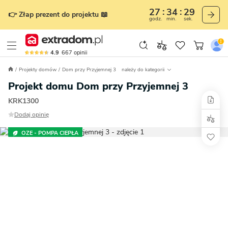
27
34
28
👉 Złap prezent do projektu 📖
godz.
min.
sek.
4.9
667
opinii
Projekty domów
Dom przy Przyjemnej 3
należy do kategorii
Projekt domu Dom przy Przyjemnej 3
KRK1300
Dodaj opinię
OZE - POMPA CIEPŁA