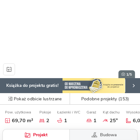
1
/5
Książka do projektu gratis!
Pokaż odbicie lustrzane
Podobne projekty (153)
Pow. użytkowa
Pokoje
Łazienki i WC
Garaż
Kąt dachu
Wysoko
69,70 m²
2
1
1
25°
6,
Budowa
Projekt