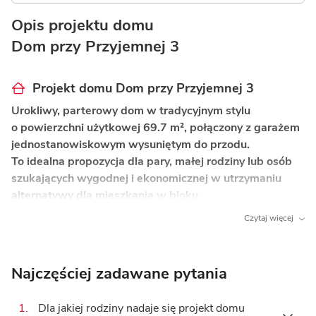
Opis projektu domu
Dom przy Przyjemnej 3
Projekt domu Dom przy Przyjemnej 3
Urokliwy, parterowy dom w tradycyjnym stylu
o powierzchni użytkowej 69.7 m², połączony z garażem
jednostanowiskowym wysuniętym do przodu.
To idealna propozycja dla pary, małej rodziny lub osób
szukających wygodnej i ekonomicznej w utrzymaniu
alternatywy dla mieszkania w bloku.
Czytaj więcej
Co wyróżnia ten dom?
Jasna strefa dzienna z kominkiem
– serce domu
tworzy pokój dzienny połączony z otwartą kuchnią
Najczęściej zadawane pytania
i nastrojowym kominkiem, który ociepli chłodne
wieczory.
1.
Dla jakiej rodziny nadaje się projekt domu