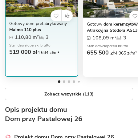
Gotowy dom prefabrykowany
Gotowy
dom keramzytow
Malmo 110 plus
Atrakcyjna Stodoła AS1
110,80 m²
3
108,09 m²
3
Stan deweloperski brutto
Stan deweloperski brutto
519 000 zł
655 500 zł
4 684 zł/m²
4 965 zł/m²
Zobacz wszystkie (113)
Opis projektu domu
Dom przy Pastelowej 26
Projekt domu Dom przy Pastelowej 26