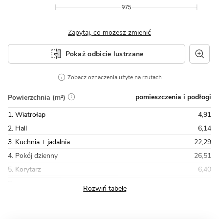
Zapytaj, co możesz zmienić
Pokaż odbicie lustrzane
Zobacz oznaczenia użyte na rzutach
pomieszczenia i podłogi
Powierzchnia (m²)
1. Wiatrołap
4,91
2. Hall
6,14
3. Kuchnia + jadalnia
22,29
4. Pokój dzienny
26,51
5. Korytarz
6,40
Razem
114,54