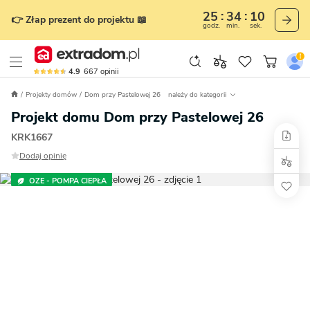
25
34
09
👉 Złap prezent do projektu 📖
godz.
min.
sek.
4.9
667
opinii
Projekty domów
Dom przy Pastelowej 26
należy do kategorii
Projekt domu Dom przy Pastelowej 26
KRK1667
Dodaj opinię
OZE - POMPA CIEPŁA