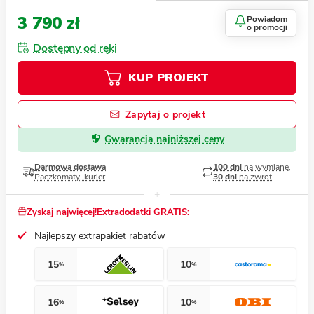
3 790 zł
Powiadom
o promocji
Dostępny od ręki
KUP PROJEKT
Zapytaj o projekt
Gwarancja najniższej ceny
Darmowa dostawa
100 dni
na wymianę,
Paczkomaty, kurier
30 dni
na zwrot
Zyskaj najwięcej!
Extradodatki GRATIS:
Najlepszy extrapakiet rabatów
15
10
%
%
16
10
%
%