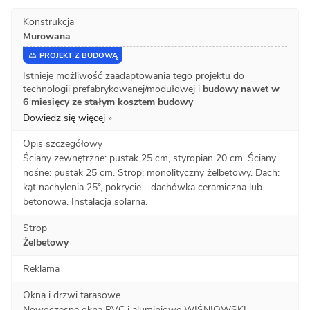
Konstrukcja
Murowana
PROJEKT Z BUDOWĄ
Istnieje możliwość zaadaptowania tego projektu do
technologii prefabrykowanej/modułowej i
budowy nawet w
6 miesięcy ze stałym kosztem budowy
Dowiedz się więcej »
Opis szczegółowy
Ściany zewnętrzne: pustak 25 cm, styropian 20 cm. Ściany
nośne: pustak 25 cm. Strop: monolityczny żelbetowy. Dach:
kąt nachylenia 25°, pokrycie - dachówka ceramiczna lub
betonowa. Instalacja solarna.
Strop
Żelbetowy
Reklama
Okna i drzwi tarasowe
Nowoczesne okna PVC i aluminiowe WIŚNIOWSKI –