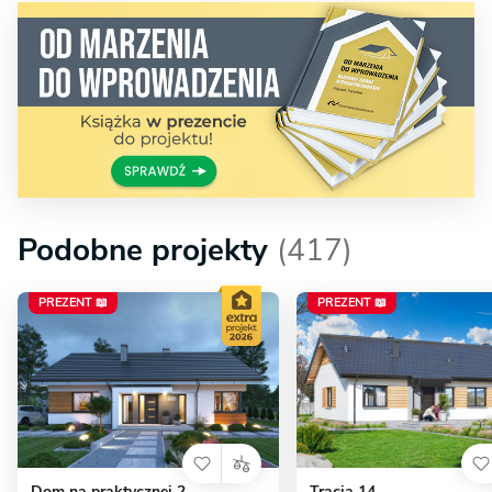
Podobne projekty
(417)
PREZENT 📖
PREZENT 📖
Dom na praktycznej 2
Tracja 14