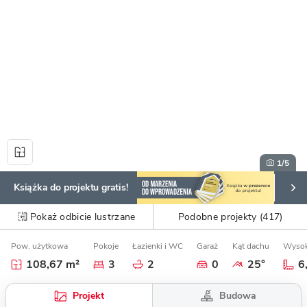
1
/5
Książka do projektu gratis!
Pokaż odbicie lustrzane
Podobne projekty (417)
Pow. użytkowa
Pokoje
Łazienki i WC
Garaż
Kąt dachu
Wysok
108,67 m²
3
2
0
25°
6
Budowa
Projekt