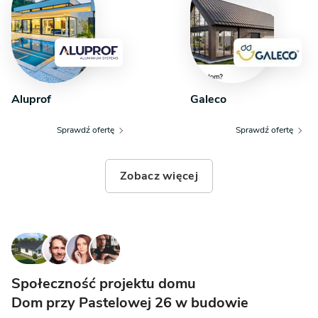
oraz komfortowa łazienka. Uzupełnieniem programu
funkcjonalnego jest osobna toaleta dla gości oraz
kotłownia, która pełni również rolę praktycznego
pomieszczenia gospodarczego.
Aluprof
Galeco
Sprawdź ofertę
Sprawdź ofertę
Zobacz więcej
Społeczność projektu domu
Dom przy Pastelowej 26 w budowie