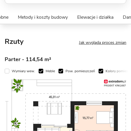
obne
Metody i koszty budowy
Elewacje i działka
Dan
Rzuty
Jak wygląda proces zmian
Parter
- 114,54 m²
Wymiary wew.
Meble
Pow. pomieszczeń
Kolory pomiesz