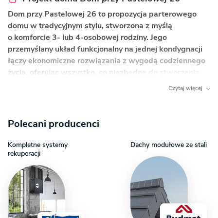
Dom przy Pastelowej 26 to propozycja parterowego
domu w tradycyjnym stylu, stworzona z myślą
o komforcie 3- lub 4-osobowej rodziny. Jego
przemyślany układ funkcjonalny na jednej kondygnacji
łączy ekonomiczne rozwiązania z wygodą codziennego
życia, oferując wszystko, co niezbędne do stworzenia
wymarzonego miejsca do życia.
Czytaj więcej
Co wyróżnia ten dom?
Polecani producenci
Otwarta strefa dzienna z kominkiem i wyspą
kuchenną
– to serce domu, które sprzyja integracji
Kompletne systemy
Dachy modułowe ze stali
i wspólnemu spędzaniu czasu w rodzinnym gronie.
rekuperacji
Wyraźny podział na część dzienną i nocną
–
zapewnia komfort i prywatność wszystkim
domownikom, oddzielając sypialnie od gwaru
salonu.
Praktyczny, zadaszony taras
– podcień tworzy